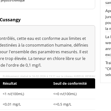
é physico-chimique
san
Apr
jur
à Cussangy
pou
la
La 
trôlés, cette eau est conforme aux limites et
wee
 destinées à la consommation humaine, définies
ann
, pour l'ensemble des paramètres mesurés. Il est
exc
re trop élevée. La teneur en chlore libre sur le
Tra
 de l'ordre de 0,1 mg/l.
"OU
sel
Prélèvement réalisé le 16-02-2026 à 13:11 sur le réseau AVREUIL RESEAU
Résultat
Seuil de conformité
<1 n/(100mL)
<=0 n/(100mL)
<0,01 mg/L
<=0,5 mg/L