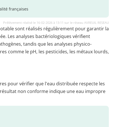
lité françaises
Prélèvement réalisé le 16-02-2026 à 13:11 sur le réseau AVREUIL RESEAU
potable sont réalisés régulièrement pour garantir la
uée. Les analyses bactériologiques vérifient
thogènes, tandis que les analyses physico-
es comme le pH, les pesticides, les métaux lourds,
es pour vérifier que l'eau distribuée respecte les
 résultat non conforme indique une eau impropre