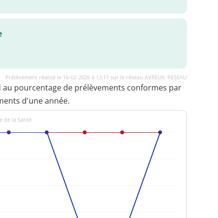
e
Prélèvement réalisé le 16-02-2026 à 13:11 sur le réseau AVREUIL RESEAU
d au pourcentage de prélèvements conformes par
ments d'une année.
e de la Santé