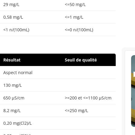
29 mg/L
<=50 mg/L
0,58 mg/L
<=1 mg/L
<1 n/(100mL)
<=0 n/(100mL)
Résultat
Seuil de qualité
Aspect normal
130 mg/L
650 µS/cm
>=200 et <=1100 µS/cm
8,2 mg/L
<=250 mg/L
0,20 mg(Cl2)/L