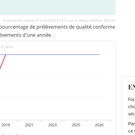
Prélèvement réalisé le 16-02-2026 à 13:11 sur le réseau AVREUIL RESEAU
 pourcentage de prélèvements de qualité conforme
lèvements d'une année.
 la Santé
E
For
cho
séc
Per
2019
2021
2023
2025
2026
ce 