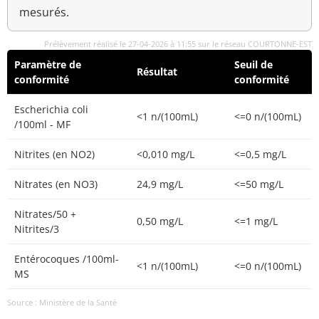
mesurés.
Prélèvement réalisé le 27-04-2026 à 11:55 sur le réseau COURTONNE-EST
Paramètre de
Seuil de
Résultat
conformité
conformité
Escherichia coli
<1 n/(100mL)
<=0 n/(100mL)
/100ml - MF
Nitrites (en NO2)
<0,010 mg/L
<=0,5 mg/L
Nitrates (en NO3)
24,9 mg/L
<=50 mg/L
Nitrates/50 +
0,50 mg/L
<=1 mg/L
Nitrites/3
Entérocoques /100ml-
<1 n/(100mL)
<=0 n/(100mL)
MS
Source : Ministère de la Santé