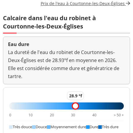
Prix de l'eau à Courtonne-les-Deux-Églises
Bact. aér. revivifiables
6 n/mL
Calcaire dans l'eau du robinet à
à 22°-68h
Courtonne-les-Deux-Églises
Bact. aér. revivifiables
8 n/mL
à 36°-44h
Eau dure
Ammonium (en NH4)
<0,020 mg/L
<=0,1 mg/L
La dureté de l'eau du robinet de Courtonne-les-
Deux-Églises est de 28.93°f en moyenne en 2026.
>=6,5 et <=9
pH
7,6 unité pH
Elle est considérée comme dure et génératrice de
unité pH
tartre.
Aucun
Saveur (qualitatif)
changement
anormal
28.9 °f
Sulfates
11,3 mg/L
<=250 mg/L
0
10
20
30
40
> 50 +
Titre alcalimétrique
27,8 °f
complet
Très douce
Douce
Moyennement dure
Dure
Très dure