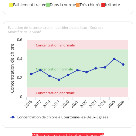
Faiblement traitée
Dans la norme
Très chlorée
Irritante
Evolution de la concentration de chlore dans l'eau - Source :
Ministère de la Santé
0,6
Concentration anormale
Concentration de chlore
0,4
Concentration normale
0,2
Concentration anormale
0
2024
2017
2021
2025
2018
2022
2026
2019
2023
2016
2020
Concentration de chlore à Courtonne-les-Deux-Églises
Villes où l'eau est la plus chlorée