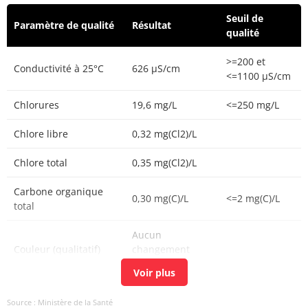
Seuil de
Paramètre de qualité
Résultat
qualité
>=200 et
Conductivité à 25°C
626 µS/cm
<=1100 µS/cm
Chlorures
19,6 mg/L
<=250 mg/L
Chlore libre
0,32 mg(Cl2)/L
Chlore total
0,35 mg(Cl2)/L
Carbone organique
0,30 mg(C)/L
<=2 mg(C)/L
total
Aucun
Couleur (qualitatif)
changement
anormal
Bactéries coliformes
<1 n/(100mL)
<=0 n/(100mL)
Source : Ministère de la Santé
/100ml-MS