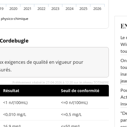
19
2020
2021
2022
2023
2024
2025
2026
é physico-chimique
E
Le 
à Cordebugle
Win
tou
On 
x exigences de qualité en vigueur pour
tou
urés.
ina
jea
Prélèvement réalisé le 27-04-2026 à 12:20 sur le réseau TOTINIERE
Résultat
Seuil de conformité
Pou
Act
<1 n/(100mL)
<=0 n/(100mL)
ins
"De
<0,010 mg/L
<=0,5 mg/L
par
16,9 mg/L
<=50 mg/L
res