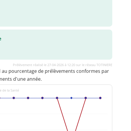
e
Prélèvement réalisé le 27-04-2026 à 12:20 sur le réseau TOTINIERE
d au pourcentage de prélèvements conformes par
ments d'une année.
e de la Santé