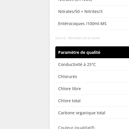
Nitrates/50 + Nitrites/3
Entérocoques /100ml-MS
Source : Ministère de la Santé
Paramètre de qualité
Conductivité à 25°C
Chlorures
Chlore libre
Chlore total
Carbone organique total
Couleur (qualitatif)