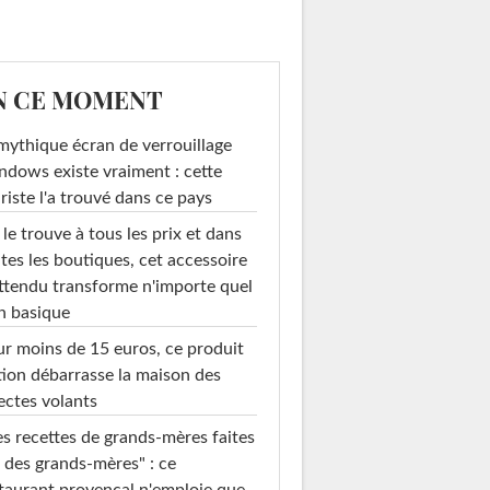
N CE MOMENT
mythique écran de verrouillage
dows existe vraiment : cette
riste l'a trouvé dans ce pays
le trouve à tous les prix et dans
tes les boutiques, cet accessoire
ttendu transforme n'importe quel
n basique
r moins de 15 euros, ce produit
ion débarrasse la maison des
ectes volants
s recettes de grands-mères faites
 des grands-mères" : ce
taurant provençal n'emploie que