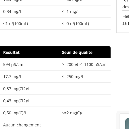
des
0,34 mg/L
<=1 mg/L
Hél
<1 n/(100mL)
<=0 n/(100mL)
sa 
Résultat
Seuil de qualité
594 µS/cm
>=200 et <=1100 µS/cm
17,7 mg/L
<=250 mg/L
0,37 mg(Cl2)/L
0,43 mg(Cl2)/L
0,50 mg(C)/L
<=2 mg(C)/L
Aucun changement