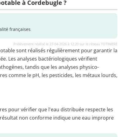
 potable à Cordebugle ?
lité françaises
Prélèvement réalisé le 27-04-2026 à 12:20 sur le réseau TOTINIERE
potable sont réalisés régulièrement pour garantir la
uée. Les analyses bactériologiques vérifient
thogènes, tandis que les analyses physico-
es comme le pH, les pesticides, les métaux lourds,
es pour vérifier que l'eau distribuée respecte les
 résultat non conforme indique une eau impropre