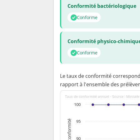
Conformité bactériologique
Conforme
Conformité physico-chimiqu
Conforme
Le taux de conformité correspon
rapport à l'ensemble des prélève
Taux de conformité annuel - Source : Ministèr
100
Taux de conformité
95
90