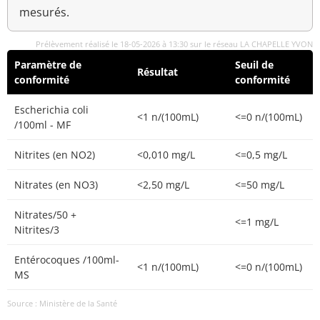
mesurés.
Prélèvement réalisé le 18-05-2026 à 13:30 sur le réseau LA CHAPELLE YVON
Paramètre de
Seuil de
Résultat
conformité
conformité
Escherichia coli
<1 n/(100mL)
<=0 n/(100mL)
/100ml - MF
Nitrites (en NO2)
<0,010 mg/L
<=0,5 mg/L
Nitrates (en NO3)
<2,50 mg/L
<=50 mg/L
Nitrates/50 +
<=1 mg/L
Nitrites/3
Entérocoques /100ml-
<1 n/(100mL)
<=0 n/(100mL)
MS
Source : Ministère de la Santé