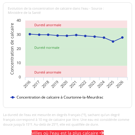
Température de l'eau
16 °C
<=25 °C
Evolution de la concentration de calcaire dans l'eau - Source :
Ministère de la Santé
Titre hydrotimétrique
27,8 °f
40
Dureté anormale
Concentration de calcaire
Turbidité
0,16 NFU
<=2 NFU
30
néphélométrique NFU
Dureté normale
20
10
Dureté anormale
0
2024
2019
2021
2023
2025
2016
2018
2020
2022
2026
2017
Concentration de calcaire à Courtonne-la-Meurdrac
La dureté de l’eau est mesurée en degrés français (°f), sachant qu’un degré
français correspond à 10 mg de calcaire par litre. Une eau est considérée comme
douce jusqu’à 15°f. Au-delà de 25°f, elle est qualifiée de dure.
Villes où l'eau est la plus calcaire