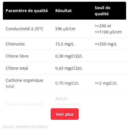
Seuil de
Paramètre de qualité
Résultat
qualité
>=200 et
Conductivité à 25°C
596 µS/cm
<=1100 µS/cm
Chlorures
15,5 mg/L
<=250 mg/L
Chlore libre
0,38 mg(Cl2)/L
Chlore total
0,43 mg(Cl2)/L
Carbone organique
0,70 mg(C)/L
<=2 mg(C)/L
total
Aucun
Couleur (qualitatif)
changement
anormal
Bactéries coliformes
<1 n/(100mL)
<=0 n/(100mL)
Source : Ministère de la Santé
/100ml-MS