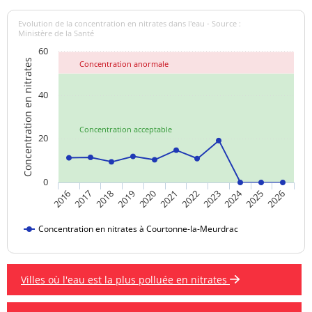
Evolution de la concentration en nitrates dans l'eau - Source :
Ministère de la Santé
60
Concentration en nitrates
Concentration anormale
40
Concentration acceptable
20
0
2024
2019
2021
2023
2025
2016
2018
2020
2022
2026
2017
Concentration en nitrates à Courtonne-la-Meurdrac
Villes où l'eau est la plus polluée en nitrates