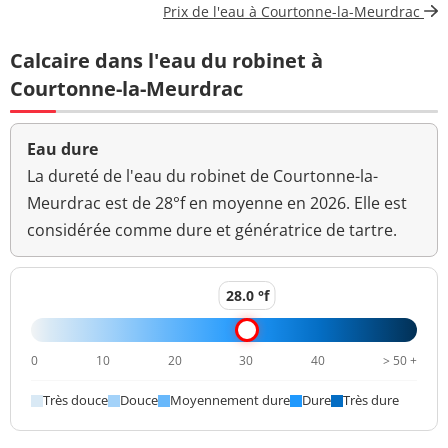
Prix de l'eau à Courtonne-la-Meurdrac
Bact. aér. revivifiables
2 n/mL
Calcaire dans l'eau du robinet à
à 22°-68h
Courtonne-la-Meurdrac
Bact. aér. revivifiables
3 n/mL
à 36°-44h
Eau dure
Ammonium (en NH4)
<0,020 mg/L
<=0,1 mg/L
La dureté de l'eau du robinet de Courtonne-la-
Meurdrac est de 28°f en moyenne en 2026. Elle est
>=6,5 et <=9
pH
7,2 unité pH
considérée comme dure et génératrice de tartre.
unité pH
Aucun
Saveur (qualitatif)
changement
28.0 °f
anormal
Sulfates
33,2 mg/L
<=250 mg/L
0
10
20
30
40
> 50 +
Titre alcalimétrique
Très douce
Douce
Moyennement dure
Dure
Très dure
26,8 °f
complet