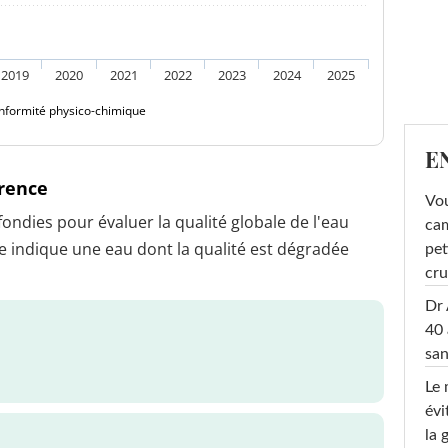
2019
2020
2021
2022
2023
2024
2025
nformité physico-chimique
E
érence
Vou
dies pour évaluer la qualité globale de l'eau
cam
 indique une eau dont la qualité est dégradée
pet
cru
Dr 
40 
san
Le 
évi
la 