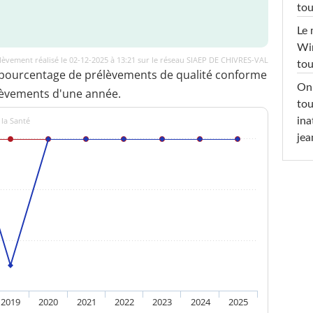
tou
Le 
Win
lèvement réalisé le 02-12-2025 à 13:21 sur le réseau SIAEP DE CHIVRES-VAL
tou
 pourcentage de prélèvements de qualité conforme
On 
lèvements d'une année.
tou
ina
 la Santé
jea
2019
2020
2021
2022
2023
2024
2025