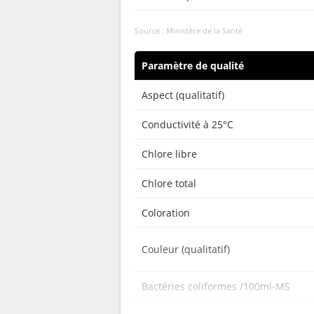
Source : Ministère de la Santé
Paramètre de qualité
Aspect (qualitatif)
Conductivité à 25°C
Chlore libre
Chlore total
Coloration
Couleur (qualitatif)
Bactéries coliformes /100ml-MS