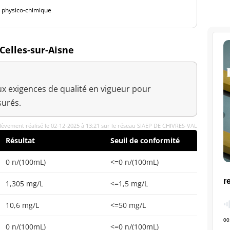
é physico-chimique
 Celles-sur-Aisne
x exigences de qualité en vigueur pour
urés.
lèvement réalisé le 02-12-2025 à 13:21 sur le réseau SIAEP DE CHIVRES-VAL
Résultat
Seuil de conformité
0 n/(100mL)
<=0 n/(100mL)
1,305 mg/L
<=1,5 mg/L
10,6 mg/L
<=50 mg/L
0 n/(100mL)
<=0 n/(100mL)