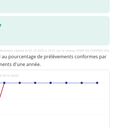
e
lèvement réalisé le 02-12-2025 à 13:21 sur le réseau SIAEP DE CHIVRES-VAL
d au pourcentage de prélèvements conformes par
ments d'une année.
e de la Santé