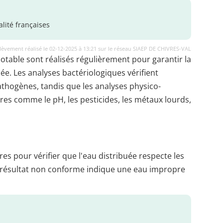
lité françaises
lèvement réalisé le 02-12-2025 à 13:21 sur le réseau SIAEP DE CHIVRES-VAL
potable sont réalisés régulièrement pour garantir la
uée. Les analyses bactériologiques vérifient
thogènes, tandis que les analyses physico-
es comme le pH, les pesticides, les métaux lourds,
es pour vérifier que l'eau distribuée respecte les
 résultat non conforme indique une eau impropre