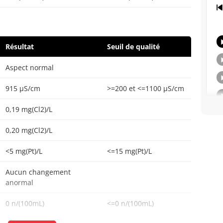
Résultat
Seuil de qualité
Aspect normal
915 µS/cm
>=200 et <=1100 µS/cm
0,19 mg(Cl2)/L
0,20 mg(Cl2)/L
<5 mg(Pt)/L
<=15 mg(Pt)/L
Aucun changement
anormal
0 n/(100mL)
<=0 n/(100mL)