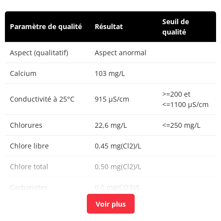
Seuil de
Paramètre de qualité
Résultat
qualité
Aspect (qualitatif)
Aspect anormal
Calcium
103 mg/L
>=200 et
Conductivité à 25°C
915 µS/cm
<=1100 µS/cm
Chlorures
22,6 mg/L
<=250 mg/L
Chlore libre
0,45 mg(Cl2)/L
Chlore total
0,50 mg(Cl2)/L
Carbonates
0,0 mg(CO3)/L
Carbone organique
1,07 mg(C)/L
<=2 mg(C)/L
total