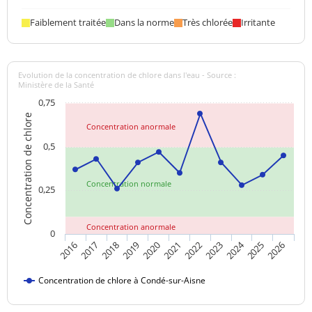
Faiblement traitée
Dans la norme
Très chlorée
Irritante
Evolution de la concentration de chlore dans l'eau - Source :
Ministère de la Santé
0,75
Concentration de chlore
Concentration anormale
0,5
Concentration normale
0,25
Concentration anormale
0
2024
2018
2021
2016
2019
2022
2025
2017
2020
2023
2026
Concentration de chlore à Condé-sur-Aisne