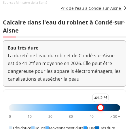
Source : Ministère de la Santé
Prix de l'eau à Condé-sur-Aisne
Coloration
<5 mg(Pt)/L
<=15 mg(Pt)/L
Calcaire dans l'eau du robinet à Condé-sur-
Aucun
Couleur (qualitatif)
changement
Aisne
anormal
Bactéries coliformes
Eau très dure
0 n/(100mL)
<=0 n/(100mL)
/100ml-MS
La dureté de l'eau du robinet de Condé-sur-Aisne
est de 41.2°f en moyenne en 2026. Elle peut être
Fer total
<5 µg/L
<=200 µg/L
dangereuse pour les appareils électroménagers, les
Bact. aér. revivifiables
canalisations et assècher la peau.
<1 n/mL
à 22°-68h
Bact. aér. revivifiables
41.2 °f
1 n/mL
à 36°-44h
Hydrogénocarbonates
415 mg/L
0
10
20
30
40
> 50 +
Magnésium
37,6 mg(Mg)/L
Très douce
Douce
Moyennement dure
Dure
Très dure