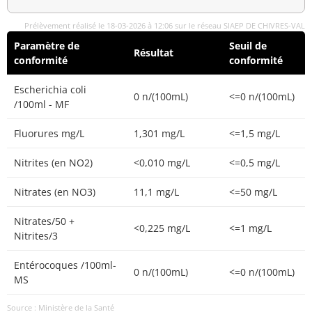
Prélèvement réalisé le 18-03-2026 à 12:06 sur le réseau SIAEP DE CHIVRES-VAL
Paramètre de
Seuil de
Résultat
conformité
conformité
Escherichia coli
0 n/(100mL)
<=0 n/(100mL)
/100ml - MF
Fluorures mg/L
1,301 mg/L
<=1,5 mg/L
Nitrites (en NO2)
<0,010 mg/L
<=0,5 mg/L
Nitrates (en NO3)
11,1 mg/L
<=50 mg/L
Nitrates/50 +
<0,225 mg/L
<=1 mg/L
Nitrites/3
Entérocoques /100ml-
0 n/(100mL)
<=0 n/(100mL)
MS
Source : Ministère de la Santé