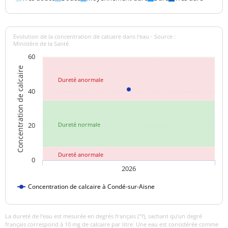
Manganèse total
<0,5 µg/L
<=50 µg/L
Ammonium (en NH4)
<0,050 mg/L
<=0,1 mg/L
Evolution de la concentration de calcaire dans l'eau - Source :
Ministère de la Santé
60
Changement
Odeur (qualitatif)
anormal
Concentration de calcaire
Dureté anormale
>=6,5 et <=9
40
pH
7,6 unité pH
unité pH
Sulfates
128 mg/L
<=250 mg/L
20
Dureté normale
Titre alcalimétrique
0 °f
Dureté anormale
0
Titre alcalimétrique
2026
34,0 °f
complet
Concentration de calcaire à Condé-sur-Aisne
Température de l'eau
11 °C
<=25 °C
La dureté de l’eau est mesurée en degrés français (°f), sachant qu’un degré
Température de
11 °C
français correspond à 10 mg de calcaire par litre. Une eau est considérée comme