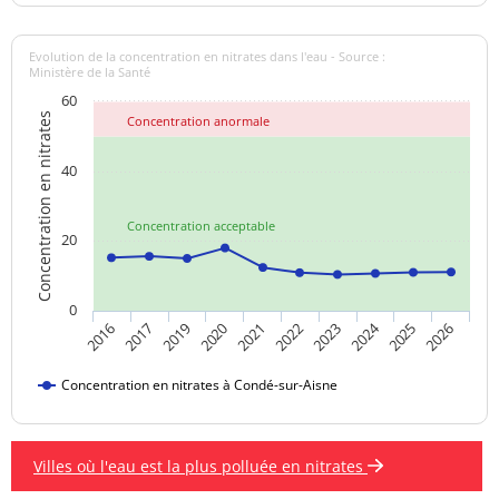
Evolution de la concentration en nitrates dans l'eau - Source :
Ministère de la Santé
60
Concentration en nitrates
Concentration anormale
40
Concentration acceptable
20
0
2024
2019
2020
2025
2021
2026
2016
2022
2017
2023
Concentration en nitrates à Condé-sur-Aisne
Villes où l'eau est la plus polluée en nitrates