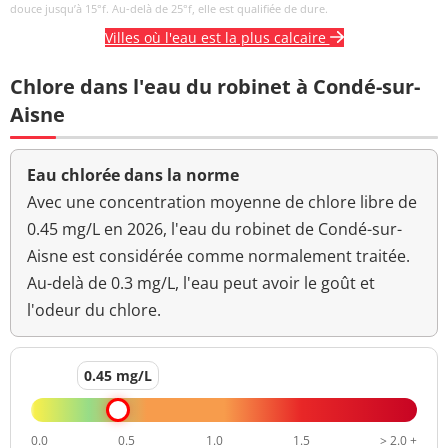
mesure du pH
douce jusqu’à 15°f. Au-delà de 25°f, elle est qualifiée de dure.
Villes où l'eau est la plus calcaire
Titre hydrotimétrique
41,2 °f
Chlore dans l'eau du robinet à Condé-sur-
Turbidité
<0,30 NFU
<=2 NFU
néphélométrique NFU
Aisne
Eau chlorée dans la norme
Avec une concentration moyenne de chlore libre de
0.45 mg/L en 2026, l'eau du robinet de Condé-sur-
Aisne est considérée comme normalement traitée.
Au-delà de 0.3 mg/L, l'eau peut avoir le goût et
l'odeur du chlore.
0.45 mg/L
0.0
0.5
1.0
1.5
> 2.0 +