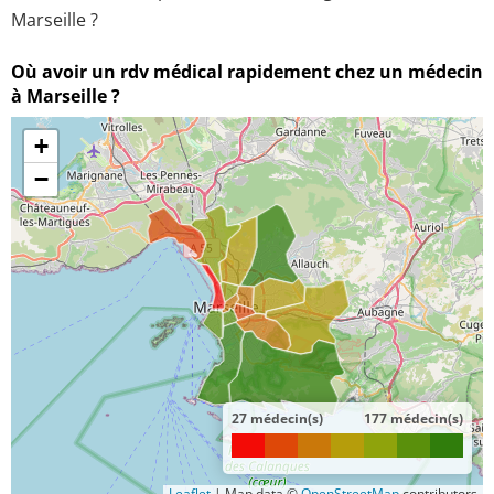
Marseille ?
Où avoir un rdv médical rapidement chez un médecin
à Marseille ?
+
−
27 médecin(s)
177 médecin(s)
Leaflet
|
Map data ©
OpenStreetMap
contributors