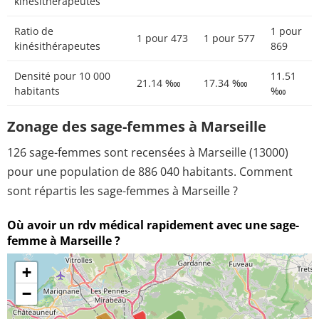
kinésithérapeutes
Ratio de
1 pour
1 pour 473
1 pour 577
kinésithérapeutes
869
Densité pour 10 000
11.51
21.14 ‱
17.34 ‱
habitants
‱
Zonage des sage-femmes à Marseille
126 sage-femmes sont recensées à Marseille (13000)
pour une population de 886 040 habitants. Comment
sont répartis les sage-femmes à Marseille ?
Où avoir un rdv médical rapidement avec une sage-
femme à Marseille ?
+
−