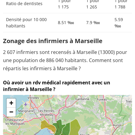
1 pour
1 pour
1 pour
Ratio de dentistes
1 175
1 265
1 788
Densité pour 10 000
5.59
8.51 ‱
7.9 ‱
habitants
‱
Zonage des infirmiers à Marseille
2 607 infirmiers sont recensés à Marseille (13000) pour
une population de 886 040 habitants. Comment sont
répartis les infirmiers à Marseille ?
Où avoir un rdv médical rapidement avec un
infirmier à Marseille ?
+
−