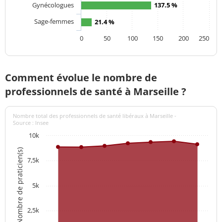
Gynécologues
137.5 %
Sage-femmes
21.4 %
0
50
100
150
200
250
Comment évolue le nombre de
professionnels de santé à Marseille ?
Nombre total des professionnels de santé libéraux à Marseille -
Source : Insee
10k
Nombre de praticien(s)
7,5k
5k
2,5k