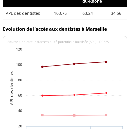
du-Rhône
APL des dentistes
103.75
63.24
34.56
Evolution de l’accès aux dentistes à Marseille
Source : indicateur d’accessibilité potentielle localisée (APL) - DREES
120
100
APL des dentistes
80
60
40
20