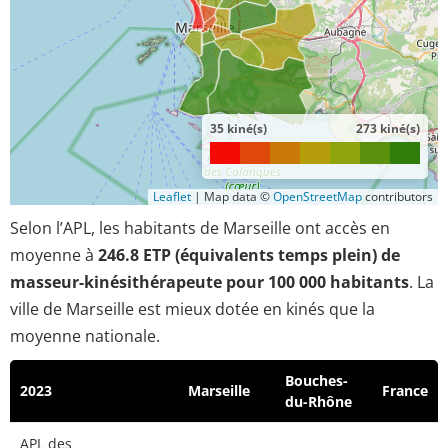
35 kiné(s)
273 kiné(s)
Leaflet
|
Map data ©
OpenStreetMap
contributors
Selon l’APL, les habitants de Marseille ont accès en
moyenne à
246.8 ETP (équivalents temps plein) de
masseur-kinésithérapeute pour 100 000 habitants
. La
ville de Marseille est mieux dotée en kinés que la
moyenne nationale.
Bouches-
2023
Marseille
France
du-Rhône
APL des