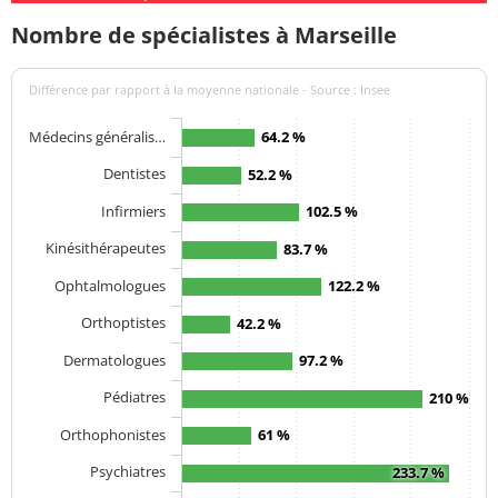
Nombre de spécialistes à Marseille
Différence par rapport à la moyenne nationale - Source : Insee
Médecins généralis…
64.2 %
Dentistes
52.2 %
Infirmiers
102.5 %
Kinésithérapeutes
83.7 %
Ophtalmologues
122.2 %
Orthoptistes
42.2 %
Dermatologues
97.2 %
Pédiatres
210 %
Orthophonistes
61 %
Psychiatres
233.7 %