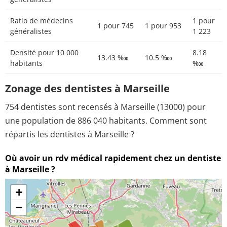
Ratio de médecins
1 pour
1 pour 745
1 pour 953
généralistes
1 223
Densité pour 10 000
8.18
13.43 ‱
10.5 ‱
habitants
‱
Zonage des dentistes à Marseille
754 dentistes sont recensés à Marseille (13000) pour
une population de 886 040 habitants. Comment sont
répartis les dentistes à Marseille ?
Où avoir un rdv médical rapidement chez un dentiste
à Marseille ?
+
−