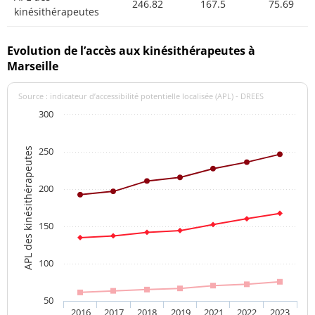
246.82
167.5
75.69
kinésithérapeutes
Evolution de l’accès aux kinésithérapeutes à
Marseille
Source : indicateur d’accessibilité potentielle localisée (APL) - DREES
300
250
APL des kinésithérapeutes
200
150
100
50
2016
2017
2018
2019
2021
2022
2023