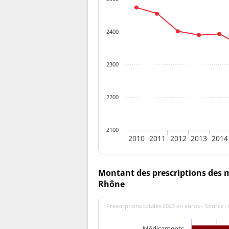
2400
2300
2200
2100
2010
2011
2012
2013
2014
Montant des prescriptions des 
Rhône
Prescriptions totales 2023 en euros - Source 
Médicaments