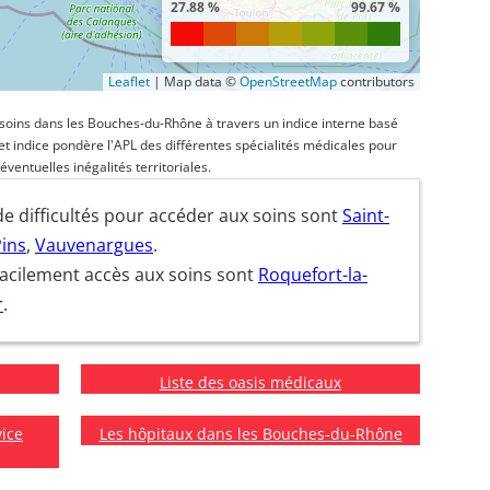
27.88 %
99.67 %
Leaflet
|
Map data ©
OpenStreetMap
contributors
x soins dans les Bouches-du-Rhône à travers un indice interne basé
. Cet indice pondère l'APL des différentes spécialités médicales pour
éventuelles inégalités territoriales.
e difficultés pour accéder aux soins sont
Saint-
Pins
,
Vauvenargues
.
facilement accès aux soins sont
Roquefort-la-
r
.
Liste des oasis médicaux
vice
Les hôpitaux dans les Bouches-du-Rhône