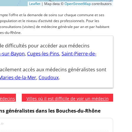
Leaflet
|
Map data ©
OpenStreetMap
contributors
 compte l’offre et la demande de soins sur chaque commune et ses
 population et le niveau d’activité des professionnels. Pour les
consultations (visites) de médecine générale par an et par habitant
es-du-Rhône.
e difficultés pour accéder aux médecins
n-sur-Bayon
,
Cuges-les-Pins
,
Saint-Pierre-de-
facilement accès aux médecins généralistes sont
Maries-de-la-Mer
,
Coudoux
.
médecins
Villes où il est difficile de voir un médecin
s généralistes dans les Bouches-du-Rhône
.fr