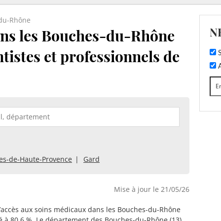
du-Rhône
N
ans les Bouches-du-Rhône
ntistes et professionnels de
S
A
es-de-Haute-Provence
Gard
Mise à jour le 21/05/26
d’accès aux soins médicaux dans les Bouches-du-Rhône
é à 80,6 %. Le département des Bouches-du-Rhône (13)