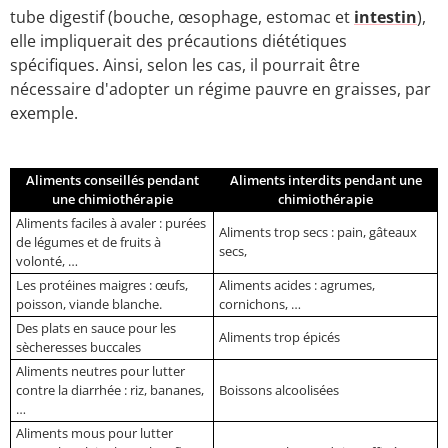
tube digestif (bouche, œsophage, estomac et
intestin
),
elle impliquerait des précautions diététiques
spécifiques. Ainsi, selon les cas, il pourrait être
nécessaire d'adopter un régime pauvre en graisses, par
exemple.
Aliments conseillés pendant
Aliments interdits pendant une
une chimiothérapie
chimiothérapie
Aliments faciles à avaler : purées
Aliments trop secs : pain, gâteaux
de légumes et de fruits à
secs,
volonté, …
Les protéines maigres : œufs,
Aliments acides : agrumes,
poisson, viande blanche.
cornichons, …
Des plats en sauce pour les
Aliments trop épicés
sècheresses buccales
Aliments neutres pour lutter
contre la diarrhée : riz, bananes,
Boissons alcoolisées
…
Aliments mous pour lutter