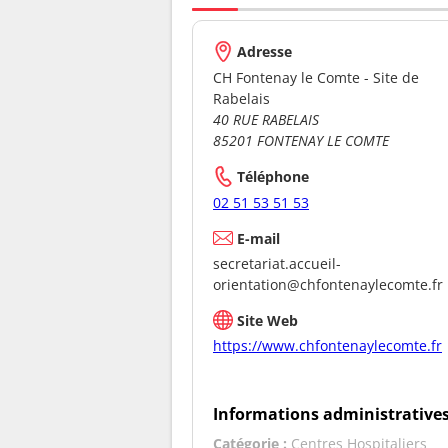
Adresse
CH Fontenay le Comte - Site de
Rabelais
40 RUE RABELAIS
85201 FONTENAY LE COMTE
Téléphone
02 51 53 51 53
E-mail
secretariat.accueil-
orientation@chfontenaylecomte.fr
Site Web
https://www.chfontenaylecomte.fr
Informations administrative
Catégorie :
Centres Hospitaliers