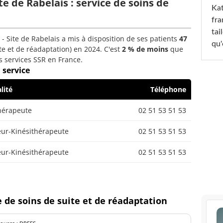
e de Rabelais : service de soins de
Kat
fra
tai
- Site de Rabelais a mis à disposition de ses patients
47
qu'
te et de réadaptation) en 2024. C'est
2 % de moins
que
s services SSR en France.
 service
lité
Téléphone
hérapeute
02 51 53 51 53
ur-Kinésithérapeute
02 51 53 51 53
ur-Kinésithérapeute
02 51 53 51 53
e de soins de suite et de réadaptation