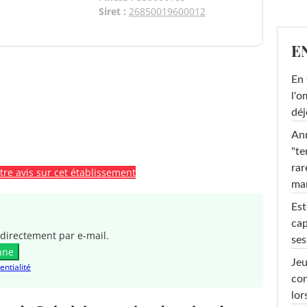
Siret :
26850019600012
E
En 
l'o
déj
Ann
"te
rar
re avis sur cet établissement
ma
Est
cap
directement par e-mail.
ses
nne
Jeu
entialité
con
lor