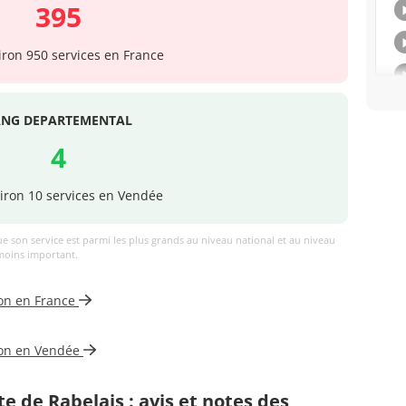
395
iron 950 services en France
ANG DEPARTEMENTAL
4
iron 10 services en Vendée
ue son service est parmi les plus grands au niveau national et au niveau
 moins important.
ion en France
ion en Vendée
e de Rabelais : avis et notes des