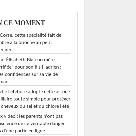
N CE MOMENT
Corse, cette spécialité fait de
mbre à la brioche au petit
euner
e-Élisabeth Blateau mère
rrifiée" pour son fils Hadrien :
es confidences sur sa vie de
man
elle Lefébure adopte cette astuce
illaire toute simple pour protéger
 cheveux du sel et du chlore l'été
x vidéo : les parents n'ont pas
science de ce véritable danger
s d'une partie en ligne