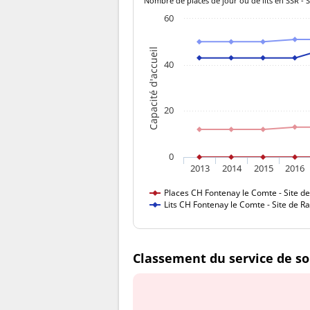
Nombre de places de jour ou de lits en SSR - 
60
Capacité d'accueil
40
20
0
2013
2014
2015
2016
Places CH Fontenay le Comte - Site de
Lits CH Fontenay le Comte - Site de Ra
Classement du service de so