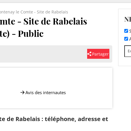
ontenay le Comte - Site de Rabelais
N
te - Site de Rabelais
e) - Public
S
A
Partager
Avis des internautes
te de Rabelais : téléphone, adresse et