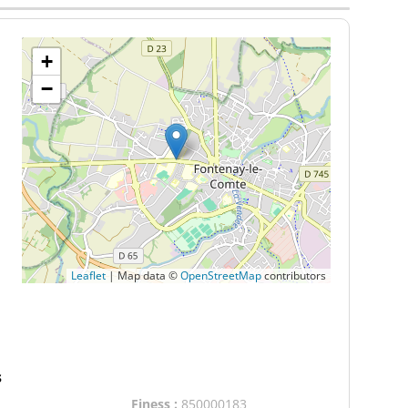
+
−
Leaflet
|
Map data ©
OpenStreetMap
contributors
s
Finess :
850000183