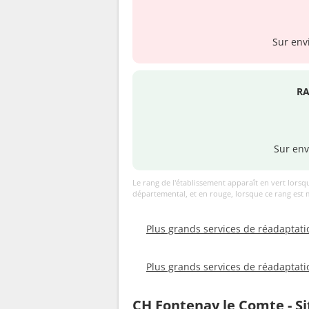
Sur env
R
Sur env
Le rang de l'établissement apparaît en vert lorsq
départemental, et en rouge, lorsque ce rang est
Plus grands services de réadaptat
Plus grands services de réadaptat
CH Fontenay le Comte - Sit