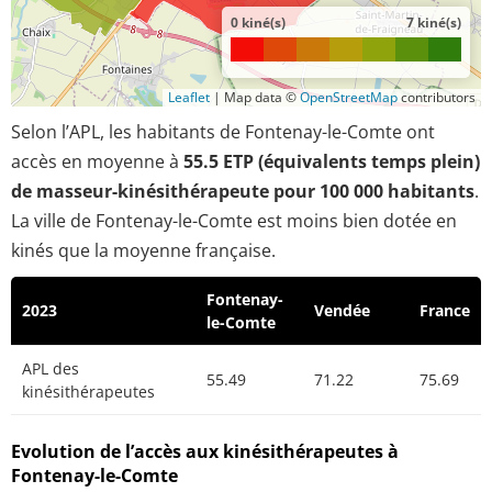
0 kiné(s)
7 kiné(s)
Leaflet
|
Map data ©
OpenStreetMap
contributors
Selon l’APL, les habitants de Fontenay-le-Comte ont
accès en moyenne à
55.5 ETP (équivalents temps plein)
de masseur-kinésithérapeute pour 100 000 habitants
.
La ville de Fontenay-le-Comte est moins bien dotée en
kinés que la moyenne française.
Fontenay-
2023
Vendée
France
le-Comte
APL des
55.49
71.22
75.69
kinésithérapeutes
Evolution de l’accès aux kinésithérapeutes à
Fontenay-le-Comte