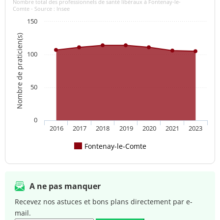
Nombre total des professionnels de santé libéraux à Fontenay-le-
Comte - Source : Insee
150
Nombre de praticien(s)
100
50
0
2016
2017
2018
2019
2020
2021
2023
Fontenay-le-Comte
A ne pas manquer
Recevez nos astuces et bons plans directement par e-
mail.