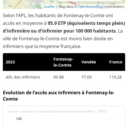
Leaflet
|
Map data ©
OpenStreetMap
contributors
Selon l’APL, les habitants de Fontenay-le-Comte ont
accès en moyenne à
95.9 ETP (équivalents temps plein)
d'infirmière ou d'infirmier pour 100 000 habitants
. La
ville de Fontenay-le-Comte est moins bien dotée en
infirmiers que la moyenne française.
Fontenay-
2023
Vendée
France
le-Comte
APL des infirmiers
95.88
77.05
119.28
Evolution de l’accès aux infirmiers à Fontenay-le-
Comte
Source : indicateur d’accessibilité potentielle localisée (APL) - DREES
140