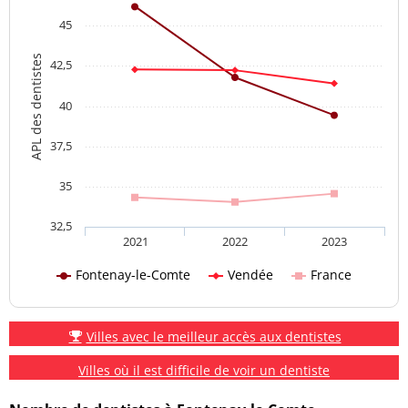
45
APL des dentistes
42,5
40
37,5
35
32,5
2021
2022
2023
Fontenay-le-Comte
Vendée
France
Villes avec le meilleur accès aux dentistes
Villes où il est difficile de voir un dentiste