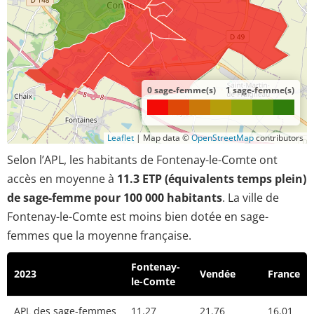
0 sage-femme(s)
1 sage-femme(s)
Leaflet
|
Map data ©
OpenStreetMap
contributors
Selon l’APL, les habitants de Fontenay-le-Comte ont
accès en moyenne à
11.3 ETP (équivalents temps plein)
de sage-femme pour 100 000 habitants
. La ville de
Fontenay-le-Comte est moins bien dotée en sage-
femmes que la moyenne française.
Fontenay-
2023
Vendée
France
le-Comte
APL des sage-femmes
11.27
21.76
16.01