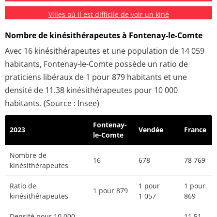
Villes où il est difficile de voir un kiné
Nombre de kinésithérapeutes à Fontenay-le-Comte
Avec 16 kinésithérapeutes et une population de 14 059
habitants, Fontenay-le-Comte possède un ratio de
praticiens libéraux de 1 pour 879 habitants et une
densité de 11.38 kinésithérapeutes pour 10 000
habitants. (Source : Insee)
Fontenay-
2023
Vendée
France
le-Comte
Nombre de
16
678
78 769
kinésithérapeutes
Ratio de
1 pour
1 pour
1 pour 879
kinésithérapeutes
1 057
869
Densité pour 10 000
11.51