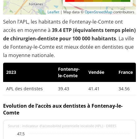
Leaflet
|
Map data ©
OpenStreetMap
contributors
Selon l’APL, les habitants de Fontenay-le-Comte ont
accès en moyenne à
39.4 ETP (équivalents temps plein)
de chirurgien-dentiste pour 100 000 habitants
. La ville
de Fontenay-le-Comte est mieux dotée en dentistes que
la moyenne nationale.
Fontenay-
2023
Vendée
France
le-Comte
APL des dentistes
39.43
41.41
34.56
Evolution de l’accès aux dentistes à Fontenay-le-
Comte
Source : indicateur d’accessibilité potentielle localisée (APL) - DREES
47,5