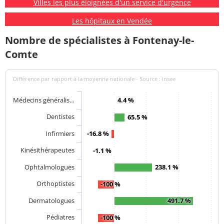
Villes les plus éloignées d'un service d'urgence
Les hôpitaux en Vendée
Nombre de spécialistes à Fontenay-le-
Comte
Différence par rapport à la moyenne nationale - Source : Insee
Médecins généralis…
4.4 %
Dentistes
65.5 %
Infirmiers
-16.8 %
Kinésithérapeutes
-1.1 %
Ophtalmologues
238.1 %
Orthoptistes
-100 %
Dermatologues
491.7 %
Pédiatres
-100 %