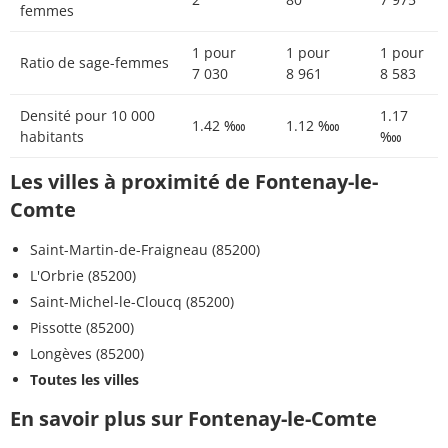
femmes
1 pour
1 pour
1 pour
Ratio de sage-femmes
7 030
8 961
8 583
Densité pour 10 000
1.17
1.42 ‱
1.12 ‱
habitants
‱
Les villes à proximité de Fontenay-le-
Comte
Saint-Martin-de-Fraigneau (85200)
L'Orbrie (85200)
Saint-Michel-le-Cloucq (85200)
Pissotte (85200)
Longèves (85200)
Toutes les villes
En savoir plus sur Fontenay-le-Comte