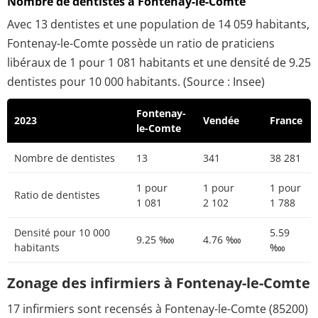
Nombre de dentistes à Fontenay-le-Comte
Avec 13 dentistes et une population de 14 059 habitants,
Fontenay-le-Comte possède un ratio de praticiens
libéraux de 1 pour 1 081 habitants et une densité de 9.25
dentistes pour 10 000 habitants. (Source : Insee)
Fontenay-
2023
Vendée
France
le-Comte
Nombre de dentistes
13
341
38 281
1 pour
1 pour
1 pour
Ratio de dentistes
1 081
2 102
1 788
Densité pour 10 000
5.59
9.25 ‱
4.76 ‱
habitants
‱
Zonage des infirmiers à Fontenay-le-Comte
17 infirmiers sont recensés à Fontenay-le-Comte (85200)