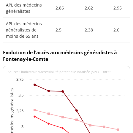
APL des médecins
2.86
2.62
2.95
généralistes
APL des médecins
généralistes de
2.5
2.38
2.6
moins de 65 ans
Evolution de l’accès aux médecins généralistes à
Fontenay-le-Comte
Source : indicateur d’accessibilité potentielle localisée (APL) - DREES
3,75
APL des médecins généralistes
3,5
3,25
3