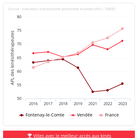
Source : indicateur d’accessibilité potentielle localisée (APL) - DREES
80
75
APL des kinésithérapeutes
70
65
60
55
50
2016
2017
2018
2019
2021
2022
2023
Fontenay-le-Comte
Vendée
France
Villes avec le meilleur accès aux kinés