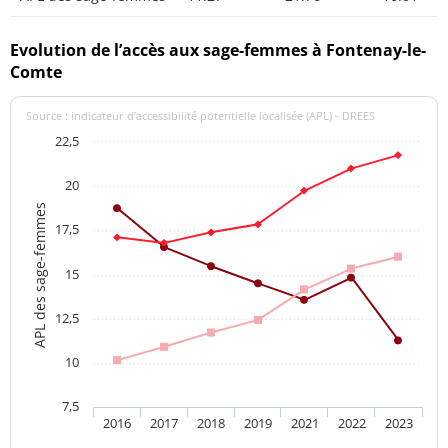
Evolution de l’accès aux sage-femmes à Fontenay-le-
Comte
Source : indicateur d’accessibilité potentielle localisée (APL) - DREES
22,5
20
APL des sage-femmes
17,5
15
12,5
10
7,5
2016
2017
2018
2019
2021
2022
2023