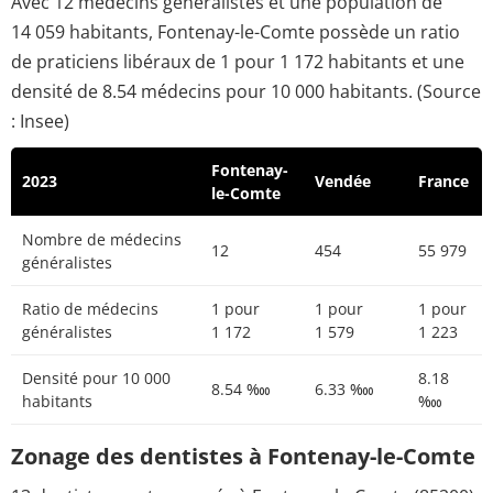
Avec 12 médecins généralistes et une population de
14 059 habitants, Fontenay-le-Comte possède un ratio
de praticiens libéraux de 1 pour 1 172 habitants et une
densité de 8.54 médecins pour 10 000 habitants. (Source
: Insee)
Fontenay-
2023
Vendée
France
le-Comte
Nombre de médecins
12
454
55 979
généralistes
Ratio de médecins
1 pour
1 pour
1 pour
généralistes
1 172
1 579
1 223
Densité pour 10 000
8.18
8.54 ‱
6.33 ‱
habitants
‱
Zonage des dentistes à Fontenay-le-Comte