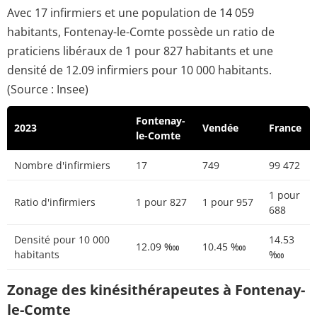
Avec 17 infirmiers et une population de 14 059
habitants, Fontenay-le-Comte possède un ratio de
praticiens libéraux de 1 pour 827 habitants et une
densité de 12.09 infirmiers pour 10 000 habitants.
(Source : Insee)
Fontenay-
2023
Vendée
France
le-Comte
Nombre d'infirmiers
17
749
99 472
1 pour
Ratio d'infirmiers
1 pour 827
1 pour 957
688
Densité pour 10 000
14.53
12.09 ‱
10.45 ‱
habitants
‱
Zonage des kinésithérapeutes à Fontenay-
le-Comte