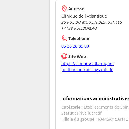
Adresse
Clinique de l'Atlantique
26 RUE DU MOULIN DES JUSTICES
17138 PUILBOREAU
Téléphone
05 36 28 85 00
Site Web
https://clinique-atlantique-
puilboreau.ramsaysante.fr
Informations administrative
Catégorie :
Etablissements de Soin
Statut :
Privé lucratif
Filiale du groupe :
RAMSAY SANTE