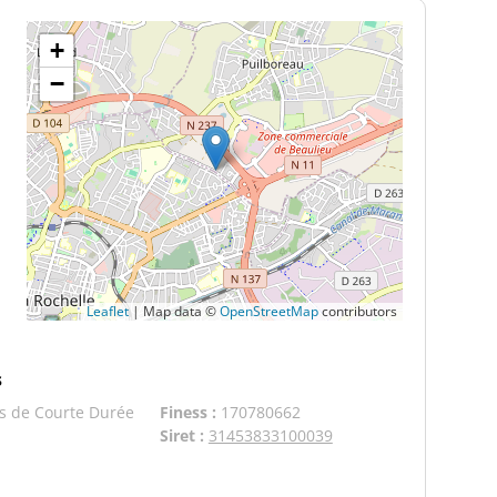
+
−
Leaflet
|
Map data ©
OpenStreetMap
contributors
s
s de Courte Durée
Finess :
170780662
Siret :
31453833100039