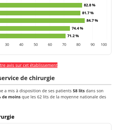
82.8 %
81.7 %
84.7 %
74.4 %
71.2 %
30
40
50
60
70
80
90
100
re avis sur cet établissement
service de chirurgie
ue a mis à disposition de ses patients
58 lits
dans son
% de moins
que les 62 lits de la moyenne nationale des
rurgie