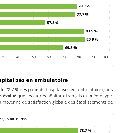
78.7 %
77.7 %
57.8 %
83.5 %
83.9 %
69.8 %
30
40
50
60
70
80
90
100
ospitalisés en ambulatoire
 de 78.7 % des patients hospitalisés en ambulatoire (sans
n évalué
que les autres hôpitaux français du même type
a moyenne de satisfaction globale des établissements de
SS) - Source : HAS
78.7 %