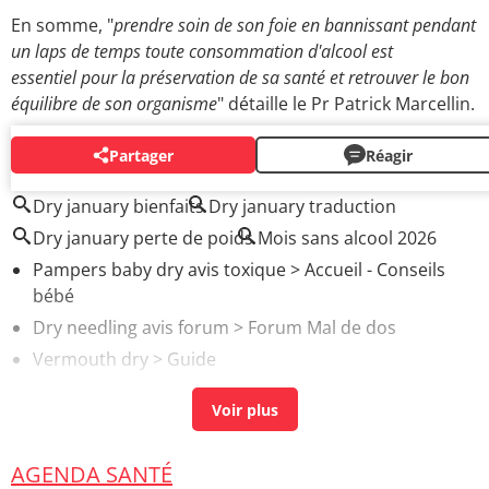
En somme, "
prendre soin de son foie en bannissant pendant
un laps de temps toute consommation d'alcool est
essentiel pour la préservation de sa santé et retrouver le bon
équilibre de son organisme
" détaille le Pr Patrick Marcellin.
Partager
Réagir
AUTOUR DU MÊME SUJET
Dry january bienfaits
Dry january traduction
Dry january perte de poids
Mois sans alcool 2026
Pampers baby dry avis toxique
> Accueil - Conseils
bébé
Dry needling avis forum
>
Forum Mal de dos
Vermouth dry
> Guide
Dry humping def
> Accueil - Pratiques
Maladies alcooliques du foie : liste et symptômes
d'alerte
> Accueil - Maladies du foie
AGENDA SANTÉ
Dry humping forum
>
Forum Sexualité