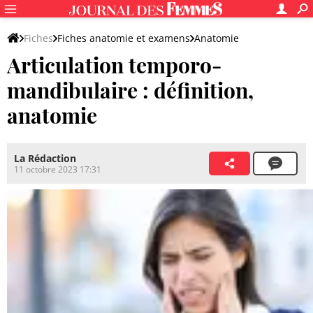
Fiches
Fiches anatomie et examens
Anatomie
Articulation temporo-
Système squelettique
mandibulaire : définition,
anatomie
La Rédaction
11 octobre 2023 17:31