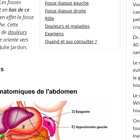
Les fosses
Fosse iliaque gauche
Vou
nt en
bas de ce
Fosse iliaque droite
cam
en effet la fosse
Rôle
pet
he. Cette
Douleurs et maladies
cru
s de
douleurs
Examens
Dr 
e oriente vers
Quand et qui consulter ?
40 
Julie Jardon,
san
Le 
es
évi
la 
tou
Le 
Win
tou
On 
tou
ina