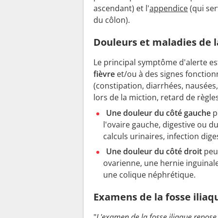
ascendant) et l'
appendice
(qui ser
du côlon).
Douleurs et maladies de l
Le principal symptôme d'alerte e
fièvre
et/ou à des signes fonction
(constipation, diarrhées, nausées
lors de la miction, retard de règl
Une douleur du côté gauche
p
l'ovaire gauche, digestive ou du 
calculs urinaires, infection dige
Une douleur du côté droit
peu
ovarienne, une hernie inguinale
une colique néphrétique.
Examens de la fosse iliaq
"
L'examen de la fosse iliaque repose