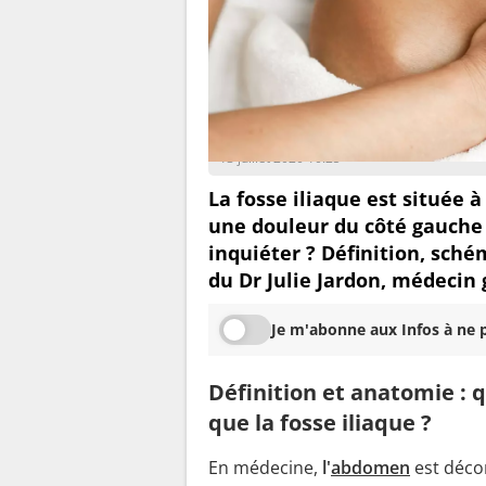
Ingrid Bernard
13 juillet 2020 10:25
La fosse iliaque est située 
une douleur du côté gauche
inquiéter ? Définition, sché
du Dr Julie Jardon, médecin 
Je m'abonne aux Infos à ne p
Définition et anatomie : q
que la fosse iliaque ?
En médecine,
l'
abdomen
est déc