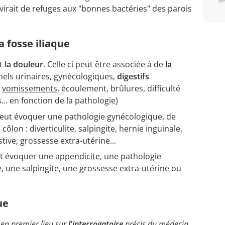
virait de refuges aux "bonnes bactéries" des parois
a fosse iliaque
st
la douleur
. Celle ci peut être associée à de
la
nels urinaires, gynécologiques,
digestifs
,
vomissements
, écoulement, brûlures, difficulté
es… en fonction de la pathologie)
eut évoquer une pathologie gynécologique, de
côlon : diverticulite, salpingite, hernie inguinale,
stive, grossesse extra-utérine...
t évoquer une
appendicite
, une pathologie
, une salpingite, une grossesse extra-utérine ou
ue
 en premier lieu sur
l'interrogatoire
précis du médecin