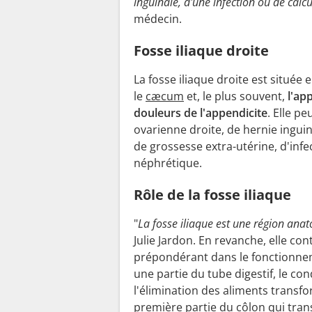
inguinale, d'une infection ou de calcu
médecin.
Fosse iliaque droite
La fosse iliaque droite est située
le
cæcum
et, le plus souvent,
l'ap
douleurs de l'appendicite
. Elle p
ovarienne droite, de hernie ingui
de grossesse extra-utérine, d'infe
néphrétique.
Rôle de la fosse iliaque
"
La fosse iliaque est une région ana
Julie Jardon. En revanche, elle co
prépondérant dans le fonctionnem
une partie du tube digestif, le con
l'élimination des aliments transfo
première partie du côlon qui tran