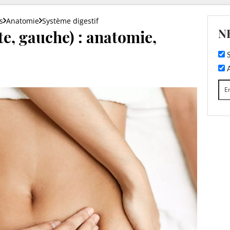
s
Anatomie
Système digestif
N
te, gauche) : anatomie,
S
A