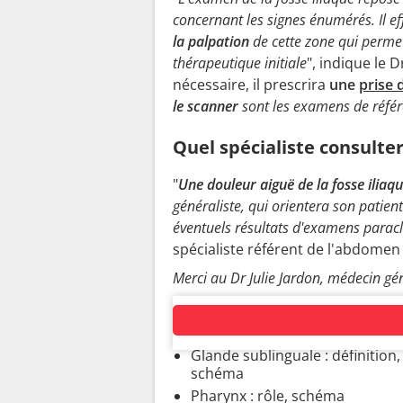
concernant les signes énumérés. Il e
la palpation
de cette zone qui permet
thérapeutique initiale
", indique le D
nécessaire, il prescrira
une
prise 
le scanner
sont les examens de référ
Quel spécialiste consulter
"
Une douleur aiguë de la fosse iliaq
généraliste, qui orientera son patien
éventuels résultats d'examens parac
spécialiste référent de l'abdomen
Merci au Dr Julie Jardon, médecin gén
SYSTÈME DIGESTIF
Glande sublinguale : définition, 
schéma
Pharynx : rôle, schéma