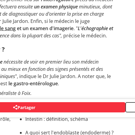
ffectuera ensuite
un examen physique
minutieux, dont
 de diagnostiquer ou d'orienter la prise en charge
r Julie Jardon. Enfin, si le médecin le juge
de sang
et un examen d'imagerie
. "
L'échographie et
ence dans la plupart des cas",
précise le médecin.
 ?
ue
nécessite de voir en premier lieu son médecin
t au mieux en fonction des signes présentés et des
liniques
", indique le Dr Julie Jardon. A noter que, le
 est
le gastro-entérologue
.
éraliste à Foix.
Partager
rôle,
Intestin : définition, schéma
A quoi sert l'endoblaste (endoderme) ?