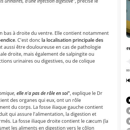
ls urinaires, d'une infection digestive"
, précise le
 en bas à droite du ventre. Elle contient notamment
pendice
. C'est donc
la localisation principale des
eut aussi être douloureuse en cas de pathologie
nale droite, mais également de salpingite ou
ctions urinaires ou digestives, ou de colique
tomique,
elle n'a pas de rôle en soi
"
, explique le Dr
ntient des organes qui eux, ont un rôle
ent du corps. La fosse iliaque gauche contient
duit qui assure l'alimentation, la digestion et
rmés. La fosse iliaque droite contient le cæcum (la
smet les aliments en digestion vers le côlon