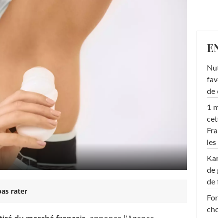
E
Nut
fav
de 
1 m
cet
Fra
les
Ka
de 
de 
as rater
For
cho