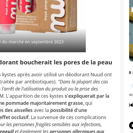
é du marché en septembre 2023
orant boucherait les pores de la peau
 kystes après avoir utilisé un déodorant Nuud ont
(traitée par antibiotiques).
"
Dans la plupart des cas
l'arrêt de l'utilisation du produit ou la prise des
SM.
L'apparition de ces kystes
s'expliquerait par la
une pommade majoritairement grasse,
qui
es des aisselles
avec la
possibilité d'une
effet occlusif.
La survenue de ces complications
ur les personnes fragiles sensibles aux infections,
rneuil
et également les
personnes allergiques aux