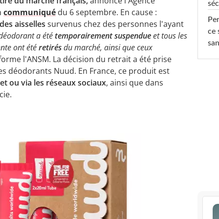
iré du marché français,
annonce l'Agence
séc
n
communiqué
du 6 septembre. En cause :
Per
es aisselles
survenus chez des personnes l'ayant
ce 
 déodorant a été
temporairement suspendue
et tous les
san
ente ont été
retirés
du marché, ainsi que ceux
forme l'ANSM. La décision du retrait a été prise
es déodorants Nuud. En France, ce produit est
t ou via les réseaux sociaux
, ainsi que dans
ie.