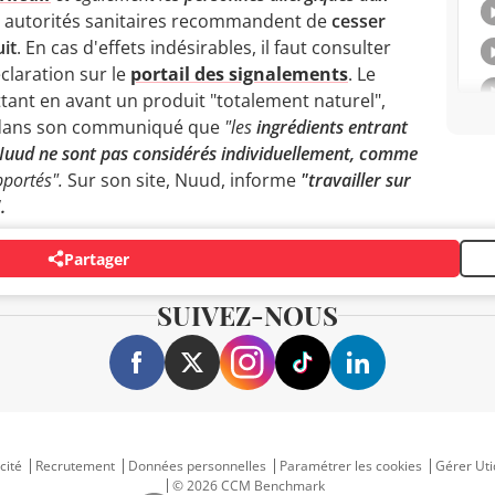
s autorités sanitaires recommandent de
cesser
it
. En cas d'effets indésirables, il faut consulter
claration sur le
portail des signalements
. Le
ant en avant un produit "totalement naturel",
 dans son communiqué que
"les
ingrédients entrant
Nuud ne sont pas considérés individuellement, comme
pportés".
Sur son site, Nuud, informe
"travailler sur
".
Partager
SUIVEZ-NOUS
cité
Recrutement
Données personnelles
Paramétrer les cookies
Gérer Uti
© 2026 CCM Benchmark