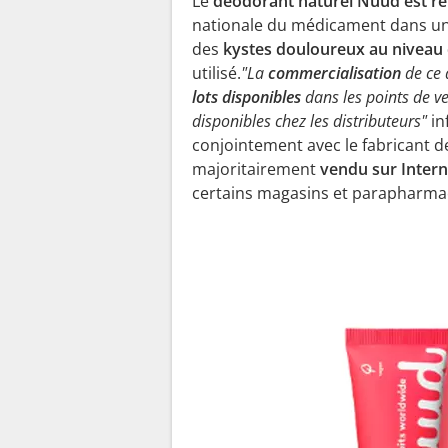
Le
déodorant naturel Nuud est ret
nationale du médicament dans u
des
kystes douloureux au niveau d
utilisé.
"La
commercialisation
de ce
lots disponibles
dans les points de v
disponibles chez les distributeurs"
in
conjointement avec le fabricant d
majoritairement
vendu sur Interne
certains magasins et parapharmac