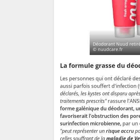
Déodorant Nuud retir
© nuudcare.fr
La formule grasse du déod
Les personnes qui ont déclaré des
aussi parfois souffert d'infection 
déclarés, les kystes ont disparu après 
traitements prescrits"
rassure l'AN
forme galénique du déodorant, 
favoriserait l'obstruction des por
surinfection microbienne,
par un
"peut représenter un
risque accru
po
celles souffrant de la
maladie de Ve