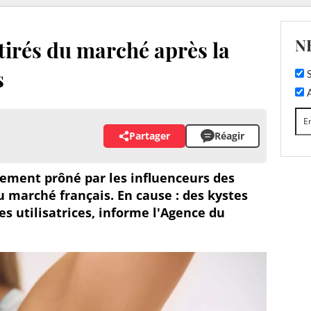
N
tirés du marché après la
s
S
A
Partager
Réagir
ement prôné par les influenceurs des
u marché français. En cause : des kystes
s utilisatrices, informe l'Agence du