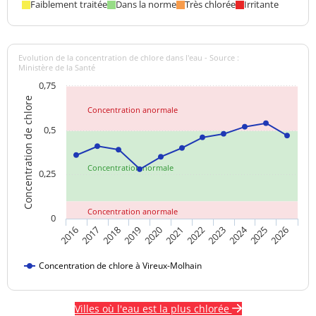
Faiblement traitée
Dans la norme
Très chlorée
Irritante
Evolution de la concentration de chlore dans l'eau - Source :
Ministère de la Santé
0,75
Concentration de chlore
Concentration anormale
0,5
Concentration normale
0,25
Concentration anormale
0
2024
2018
2021
2016
2019
2022
2025
2017
2020
2023
2026
Concentration de chlore à Vireux-Molhain
Villes où l'eau est la plus chlorée