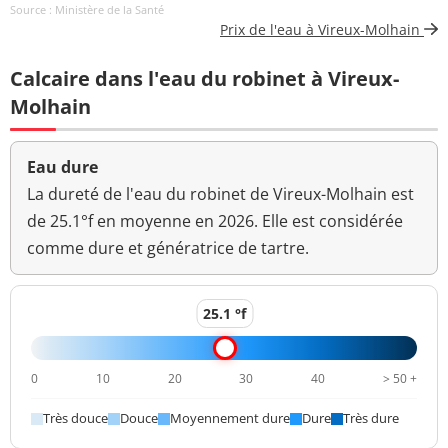
0,41 mg(C)/L
<=2 mg(C)/L
Source : Ministère de la Santé
total
Prix de l'eau à Vireux-Molhain
Coloration
<5 mg(Pt)/L
<=15 mg(Pt)/L
Calcaire dans l'eau du robinet à Vireux-
Aucun
Molhain
Couleur (qualitatif)
changement
anormal
Eau dure
Bactéries coliformes
La dureté de l'eau du robinet de Vireux-Molhain est
0 n/(100mL)
<=0 n/(100mL)
/100ml-MS
de 25.1°f en moyenne en 2026. Elle est considérée
comme dure et génératrice de tartre.
Bact. aér. revivifiables
1 n/mL
à 22°-68h
Bact. aér. revivifiables
25.1 °f
<1 n/mL
à 36°-44h
Hydrogénocarbonates
267 mg/L
0
10
20
30
40
> 50 +
Magnésium
6,1 mg(Mg)/L
Très douce
Douce
Moyennement dure
Dure
Très dure