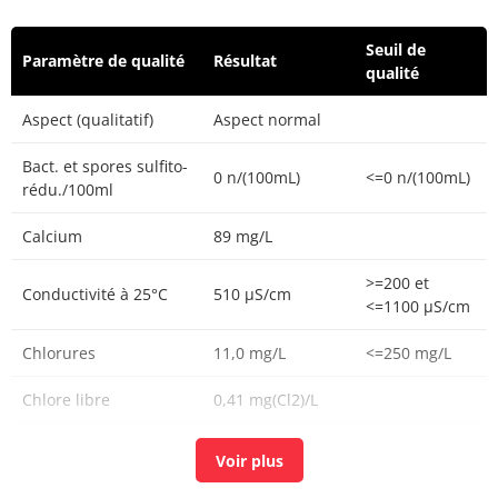
Seuil de
Paramètre de qualité
Résultat
qualité
Aspect (qualitatif)
Aspect normal
Bact. et spores sulfito-
0 n/(100mL)
<=0 n/(100mL)
rédu./100ml
Calcium
89 mg/L
>=200 et
Conductivité à 25°C
510 µS/cm
<=1100 µS/cm
Chlorures
11,0 mg/L
<=250 mg/L
Chlore libre
0,41 mg(Cl2)/L
Chlore total
0,45 mg(Cl2)/L
Carbone organique