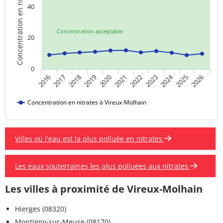
Concentration en nitrates
40
Concentration acceptable
20
0
2024
2019
2021
2023
2025
2016
2018
2020
2022
2026
2017
Concentration en nitrates à Vireux-Molhain
Villes où l'eau est la plus polluée en nitrates
Les eaux souterraines les plus polluées aux nitrates
Les villes à proximité de Vireux-Molhain
Hierges (08320)
Montigny-sur-Meuse (08170)