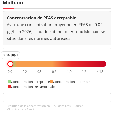
Molhain
Concentration de PFAS acceptable
Avec une concentration moyenne en PFAS de 0.04
µg/L en 2026, l'eau du robinet de Vireux-Molhain se
situe dans les normes autorisées.
0.04 µg/L
0.0
0.2
0.5
0.8
1.0
1.2
> 1.5 +
Concentration acceptable
Concentration anormale
Concentration très anormale
Evolution de la concentration en PFAS dans l'eau - Source :
Ministère de la Santé