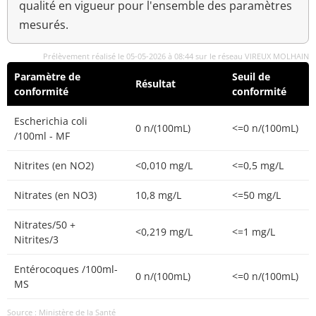
qualité en vigueur pour l'ensemble des paramètres
mesurés.
Prélèvement réalisé le 05-05-2026 à 08:44 sur le réseau VIREUX MOLHAIN
Paramètre de
Seuil de
Résultat
conformité
conformité
Escherichia coli
0 n/(100mL)
<=0 n/(100mL)
/100ml - MF
Nitrites (en NO2)
<0,010 mg/L
<=0,5 mg/L
Nitrates (en NO3)
10,8 mg/L
<=50 mg/L
Nitrates/50 +
<0,219 mg/L
<=1 mg/L
Nitrites/3
Entérocoques /100ml-
0 n/(100mL)
<=0 n/(100mL)
MS
Source : Ministère de la Santé