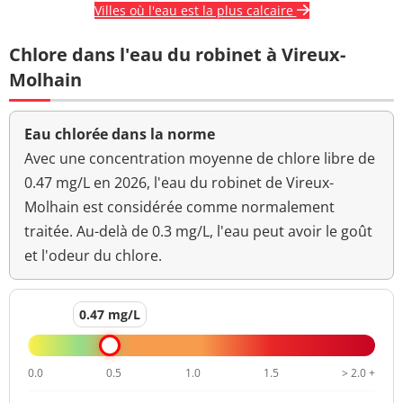
Turbidité
Villes où l'eau est la plus calcaire
0,39 NFU
<=2 NFU
néphélométrique NFU
Chlore dans l'eau du robinet à Vireux-
Molhain
Eau chlorée dans la norme
Avec une concentration moyenne de chlore libre de
0.47 mg/L en 2026, l'eau du robinet de Vireux-
Molhain est considérée comme normalement
traitée. Au-delà de 0.3 mg/L, l'eau peut avoir le goût
et l'odeur du chlore.
0.47 mg/L
0.0
0.5
1.0
1.5
> 2.0 +