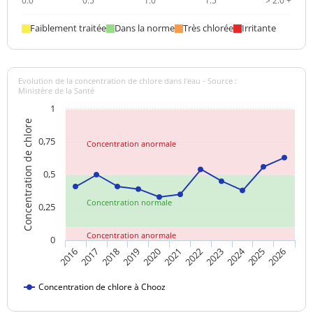
0.0
0.5
1.0
1.5
> 2.0 +
Faiblement traitée
Dans la norme
Très chlorée
Irritante
Evolution de la concentration de chlore dans l'eau - Source :
Ministère de la Santé
1
Concentration de chlore
0,75
Concentration anormale
0,5
Concentration normale
0,25
Concentration anormale
0
2024
2018
2021
2016
2019
2022
2025
2017
2020
2023
2026
Concentration de chlore à Chooz