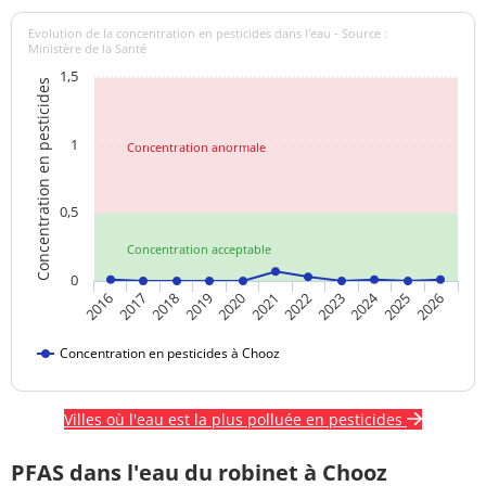
Evolution de la concentration en pesticides dans l'eau - Source :
Ministère de la Santé
1,5
Concentration en pesticides
1
Concentration anormale
0,5
Concentration acceptable
0
2024
2020
2021
2022
2023
2025
2026
2016
2017
2018
2019
Concentration en pesticides à Chooz
Villes où l'eau est la plus polluée en pesticides
PFAS dans l'eau du robinet à Chooz