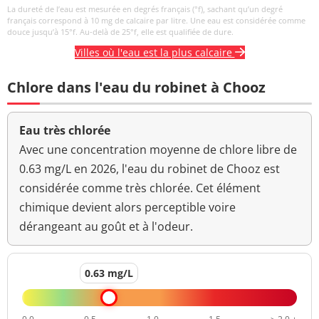
La dureté de l’eau est mesurée en degrés français (°f), sachant qu’un degré
français correspond à 10 mg de calcaire par litre. Une eau est considérée comme
douce jusqu’à 15°f. Au-delà de 25°f, elle est qualifiée de dure.
Villes où l'eau est la plus calcaire
Chlore dans l'eau du robinet à Chooz
Eau très chlorée
Avec une concentration moyenne de chlore libre de
0.63 mg/L en 2026, l'eau du robinet de Chooz est
considérée comme très chlorée. Cet élément
chimique devient alors perceptible voire
dérangeant au goût et à l'odeur.
0.63 mg/L