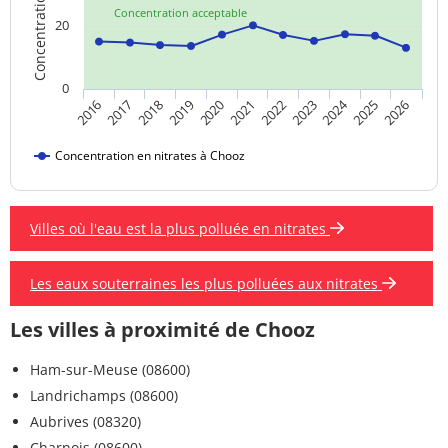
Concentration acceptable
20
0
2024
2019
2021
2023
2025
2016
2018
2020
2022
2026
2017
Concentration en nitrates à Chooz
Villes où l'eau est la plus polluée en nitrates
Les eaux souterraines les plus polluées aux nitrates
Les villes à proximité de Chooz
Ham-sur-Meuse (08600)
Landrichamps (08600)
Aubrives (08320)
Charnois (08600)