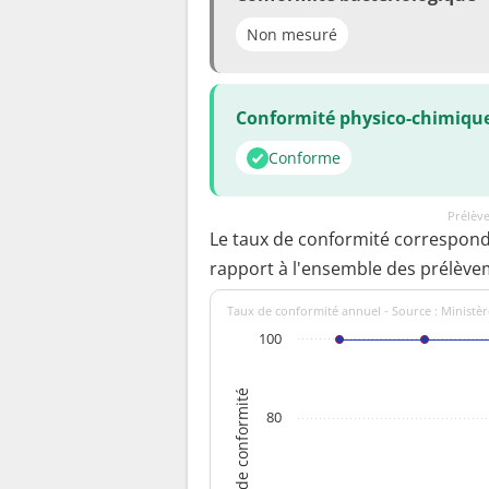
Non mesuré
Conformité physico-chimiqu
Conforme
Prélève
Le taux de conformité correspon
rapport à l'ensemble des prélève
Taux de conformité annuel - Source : Ministèr
100
Taux de conformité
80