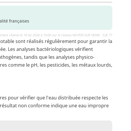
lité françaises
ment réalisé le 10-02-2026 à 10:00 sur le réseau NOYEN SUR SEINE - S2E 77
potable sont réalisés régulièrement pour garantir la
uée. Les analyses bactériologiques vérifient
thogènes, tandis que les analyses physico-
es comme le pH, les pesticides, les métaux lourds,
es pour vérifier que l'eau distribuée respecte les
 résultat non conforme indique une eau impropre