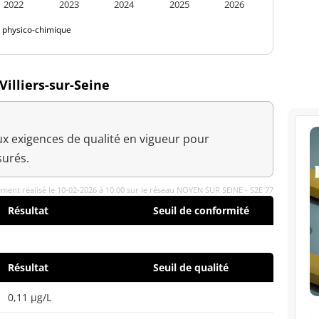
2022
2023
2024
2025
2026
é physico-chimique
Villiers-sur-Seine
x exigences de qualité en vigueur pour
urés.
ment réalisé le 10-02-2026 à 10:00 sur le réseau NOYEN SUR SEINE - S2E 77
Résultat
Seuil de conformité
Résultat
Seuil de qualité
0,11 µg/L