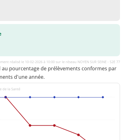
e
ment réalisé le 10-02-2026 à 10:00 sur le réseau NOYEN SUR SEINE - S2E 77
d au pourcentage de prélèvements conformes par
ments d'une année.
e de la Santé