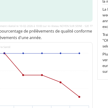
la
La 
wee
ann
ment réalisé le 10-02-2026 à 10:00 sur le réseau NOYEN SUR SEINE - S2E 77
exc
 pourcentage de prélèvements de qualité conforme
Tra
lèvements d'une année.
"OU
sel
 la Santé
Plu
ver
eur
sur