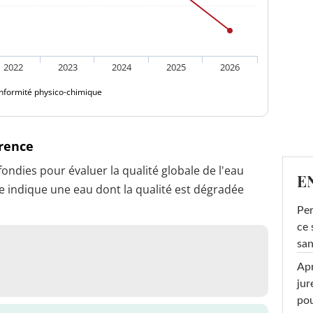
2022
2023
2024
2025
2026
nformité physico-chimique
érence
dies pour évaluer la qualité globale de l'eau
E
 indique une eau dont la qualité est dégradée
Per
ce 
san
Apr
jur
pou