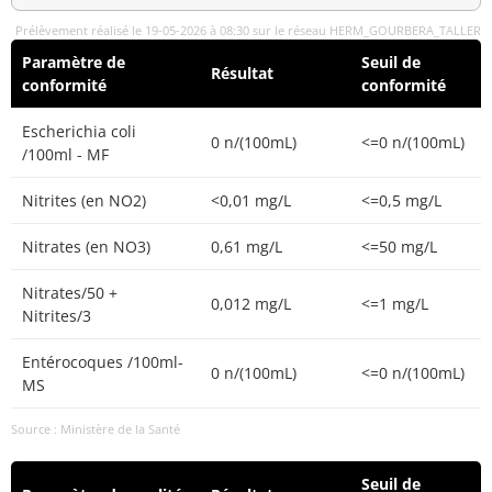
Prélèvement réalisé le 19-05-2026 à 08:30 sur le réseau HERM_GOURBERA_TALLER
Paramètre de
Seuil de
Résultat
conformité
conformité
Escherichia coli
0 n/(100mL)
<=0 n/(100mL)
/100ml - MF
Nitrites (en NO2)
<0,01 mg/L
<=0,5 mg/L
Nitrates (en NO3)
0,61 mg/L
<=50 mg/L
Nitrates/50 +
0,012 mg/L
<=1 mg/L
Nitrites/3
Entérocoques /100ml-
0 n/(100mL)
<=0 n/(100mL)
MS
Source : Ministère de la Santé
Seuil de