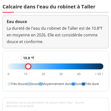
à 22°-68h
Calcaire dans l'eau du robinet à Taller
Bact. aér. revivifiables
4 n/mL
à 36°-44h
Eau douce
Ammonium d'origine
La dureté de l'eau du robinet de Taller est de 10.8°f
<0,01 mg/L
<=0,5 mg/L
naturelle
en moyenne en 2026. Elle est considérée comme
douce et conforme.
>=6,5 et <=9
pH
7,9 unité pH
unité pH
10.8 °f
Aucun
Saveur (qualitatif)
changement
anormal
0
10
20
30
40
> 50 +
Sulfates
0,38 mg/L
<=250 mg/L
Très douce
Douce
Moyennement dure
Dure
Très dure
Titre alcalimétrique
0 °f
Titre alcalimétrique
Evolution de la concentration de calcaire dans l'eau - Source :
11,9 °f
complet
Ministère de la Santé