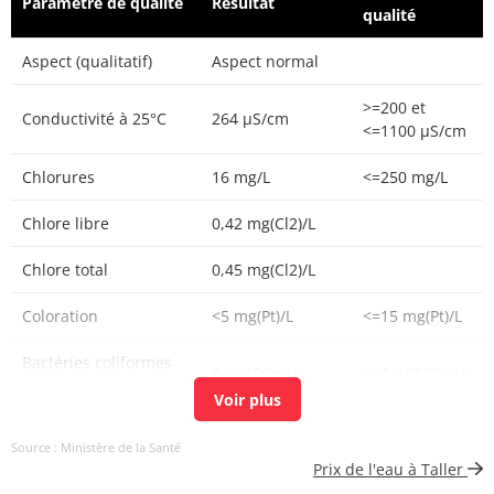
Paramètre de qualité
Résultat
qualité
Aspect (qualitatif)
Aspect normal
>=200 et
Conductivité à 25°C
264 µS/cm
<=1100 µS/cm
Chlorures
16 mg/L
<=250 mg/L
Chlore libre
0,42 mg(Cl2)/L
Chlore total
0,45 mg(Cl2)/L
Coloration
<5 mg(Pt)/L
<=15 mg(Pt)/L
Bactéries coliformes
0 n/(100mL)
<=0 n/(100mL)
/100ml-MS
Fer total
<5 µg/L
<=200 µg/L
Source : Ministère de la Santé
Prix de l'eau à Taller
Bact. aér. revivifiables
0 n/mL