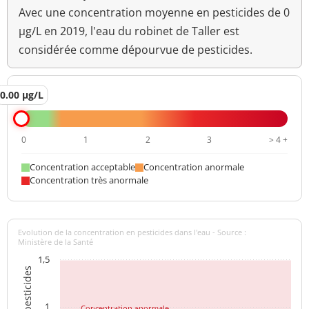
Avec une concentration moyenne en pesticides de 0
µg/L en 2019, l'eau du robinet de Taller est
considérée comme dépourvue de pesticides.
0.00 µg/L
0
1
2
3
> 4 +
Concentration acceptable
Concentration anormale
Concentration très anormale
Evolution de la concentration en pesticides dans l'eau - Source :
Ministère de la Santé
1,5
1
Concentration anormale