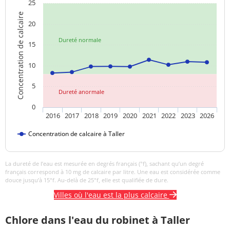
25
Température de l'eau
15,5 °C
<=25 °C
Concentration de calcaire
20
Titre hydrotimétrique
10,8 °f
Dureté normale
15
Turbidité
<0,5 NFU
<=2 NFU
néphélométrique NFU
10
5
Dureté anormale
0
2016
2017
2018
2019
2020
2021
2022
2023
2026
Concentration de calcaire à Taller
La dureté de l’eau est mesurée en degrés français (°f), sachant qu’un degré
français correspond à 10 mg de calcaire par litre. Une eau est considérée comme
douce jusqu’à 15°f. Au-delà de 25°f, elle est qualifiée de dure.
Villes où l'eau est la plus calcaire
Chlore dans l'eau du robinet à Taller