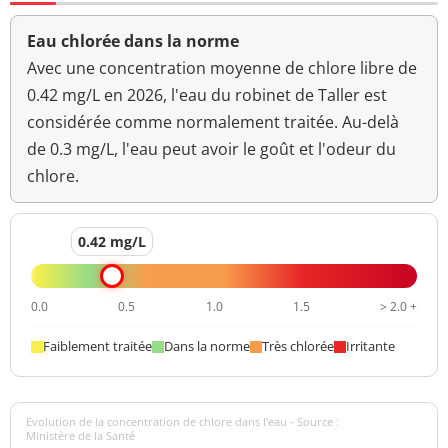
Eau chlorée dans la norme
Avec une concentration moyenne de chlore libre de
0.42 mg/L en 2026, l'eau du robinet de Taller est
considérée comme normalement traitée. Au-delà
de 0.3 mg/L, l'eau peut avoir le goût et l'odeur du
chlore.
0.42 mg/L
0.0
0.5
1.0
1.5
> 2.0 +
Faiblement traitée
Dans la norme
Très chlorée
Irritante
Evolution de la concentration de chlore dans l'eau - Source :
Ministère de la Santé