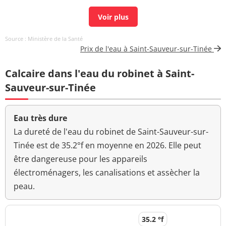
Carbone organique
0,26 mg(C)/L
<=2 mg(C)/L
total
Source : Ministère de la Santé
Aucun
Prix de l'eau à Saint-Sauveur-sur-Tinée
Couleur (qualitatif)
changement
anormal
Calcaire dans l'eau du robinet à Saint-
Bactéries coliformes
Sauveur-sur-Tinée
<1 n/(100mL)
<=0 n/(100mL)
/100ml-MS
Bact. aér. revivifiables
Eau très dure
<1 n/mL
à 22°-68h
La dureté de l'eau du robinet de Saint-Sauveur-sur-
Tinée est de 35.2°f en moyenne en 2026. Elle peut
Bact. aér. revivifiables
<1 n/mL
être dangereuse pour les appareils
à 36°-44h
électroménagers, les canalisations et assècher la
Ammonium (en NH4)
<0,01 mg/L
<=0,1 mg/L
peau.
>=6,5 et <=9
pH
8,15 unité pH
unité pH
35.2 °f