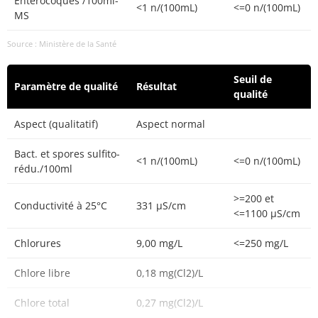
Entérocoques /100ml-
<1 n/(100mL)
<=0 n/(100mL)
MS
Source : Ministère de la Santé
Seuil de
Paramètre de qualité
Résultat
qualité
Aspect (qualitatif)
Aspect normal
Bact. et spores sulfito-
<1 n/(100mL)
<=0 n/(100mL)
rédu./100ml
>=200 et
Conductivité à 25°C
331 µS/cm
<=1100 µS/cm
Chlorures
9,00 mg/L
<=250 mg/L
Chlore libre
0,18 mg(Cl2)/L
Chlore total
0,27 mg(Cl2)/L