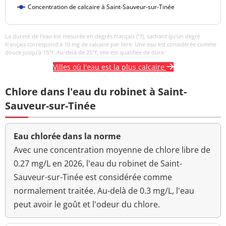
Concentration de calcaire à Saint-Sauveur-sur-Tinée
La dureté de l’eau est mesurée en degrés français (°f), sachant qu’un degré
français correspond à 10 mg de calcaire par litre. Une eau est considérée comme
douce jusqu’à 15°f. Au-delà de 25°f, elle est qualifiée de dure.
Villes où l'eau est la plus calcaire
Chlore dans l'eau du robinet à Saint-
Sauveur-sur-Tinée
Eau chlorée dans la norme
Avec une concentration moyenne de chlore libre de
0.27 mg/L en 2026, l'eau du robinet de Saint-
Sauveur-sur-Tinée est considérée comme
normalement traitée. Au-delà de 0.3 mg/L, l'eau
peut avoir le goût et l'odeur du chlore.