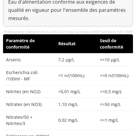
Eau d'alimentation conforme aux exigences de
qualité en vigueur pour l'ensemble des paramètres
mesurés.
Prélèvement réalisé le 18-05-2026 à 12:10 sur le réseau SAINT SAUVEUR SUR TINEE
Paramètre de
Seuil de
Résultat
conformité
conformité
Arsenic
7,2 µg/L
<=10 µg/L
Escherichia coli
<1 n/(100mL)
<=0 n/(100mL)
/100ml - MF
Nitrites (en NO2)
<0,01 mg/L
<=0,5 mg/L
Nitrates (en NO3)
1,10 mg/L
<=50 mg/L
Nitrates/50 +
0,02 mg/L
<=1 mg/L
Nitrites/3