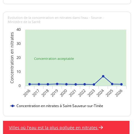
Evolution de la concentration en nitrates dans l'eau - Source :
Ministère de la Santé
40
Concentration en nitrates
30
20
Concentration acceptable
10
0
2024
2019
2021
2023
2025
2016
2018
2020
2022
2026
2017
Concentration en nitrates à Saint-Sauveur-sur-Tinée
Villes où l'eau est la plus polluée en nitrates