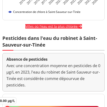
2024
2017
2021
2025
2018
2022
2026
2019
2023
2016
2020
Concentration de chlore à Saint-Sauveur-sur-Tinée
Villes où l'eau est la plus chlorée
Pesticides dans l'eau du robinet à Saint-
Sauveur-sur-Tinée
Absence de pesticides
Avec une concentration moyenne en pesticides de 0
µg/L en 2023, l'eau du robinet de Saint-Sauveur-sur-
Tinée est considérée comme dépourvue de
pesticides.
0.00 µg/L