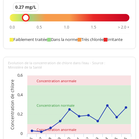
0.27 mg/L
0.0
0.5
1.0
1.5
> 2.0 +
Faiblement traitée
Dans la norme
Très chlorée
Irritante
Evolution de la concentration de chlore dans l'eau - Source :
Ministère de la Santé
0,6
Concentration anormale
Concentration de chlore
0,4
Concentration normale
0,2
Concentration anormale
0