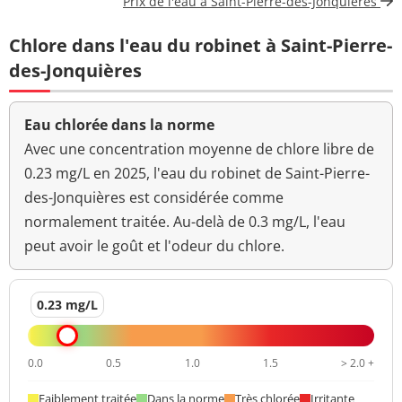
Prix de l'eau à Saint-Pierre-des-Jonquières
à 22°-68h
Chlore dans l'eau du robinet à Saint-Pierre-
Bact. aér. revivifiables
<1 n/mL
à 36°-44h
des-Jonquières
Ammonium (en NH4)
<0,020 mg/L
<=0,1 mg/L
Eau chlorée dans la norme
Aucun
Avec une concentration moyenne de chlore libre de
Odeur (qualitatif)
changement
0.23 mg/L en 2025, l'eau du robinet de Saint-Pierre-
anormal
des-Jonquières est considérée comme
>=6,5 et <=9
normalement traitée. Au-delà de 0.3 mg/L, l'eau
pH
7,6 unité pH
unité pH
peut avoir le goût et l'odeur du chlore.
Aucun
Saveur (qualitatif)
changement
0.23 mg/L
anormal
Température de l'eau
17 °C
<=25 °C
0.0
0.5
1.0
1.5
> 2.0 +
Turbidité
0,35 NFU
<=2 NFU
Faiblement traitée
Dans la norme
Très chlorée
Irritante