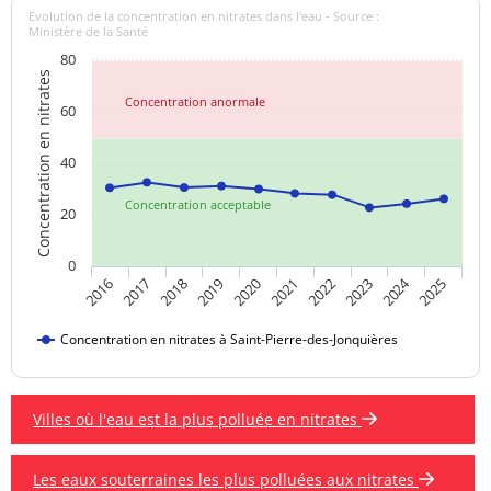
Evolution de la concentration en nitrates dans l'eau - Source :
Ministère de la Santé
80
Concentration en nitrates
Concentration anormale
60
40
Concentration acceptable
20
0
2024
2018
2023
2019
2020
2025
2016
2021
2017
2022
Concentration en nitrates à Saint-Pierre-des-Jonquières
Villes où l'eau est la plus polluée en nitrates
Les eaux souterraines les plus polluées aux nitrates