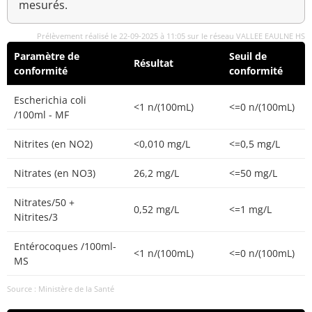
mesurés.
Prélèvement réalisé le 22-09-2025 à 11:05 sur le réseau VALLEE EAULNE HS
Paramètre de
Seuil de
Résultat
conformité
conformité
Escherichia coli
<1 n/(100mL)
<=0 n/(100mL)
/100ml - MF
Nitrites (en NO2)
<0,010 mg/L
<=0,5 mg/L
Nitrates (en NO3)
26,2 mg/L
<=50 mg/L
Nitrates/50 +
0,52 mg/L
<=1 mg/L
Nitrites/3
Entérocoques /100ml-
<1 n/(100mL)
<=0 n/(100mL)
MS
Source : Ministère de la Santé