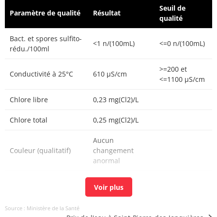
Seuil de
Paramètre de qualité
Résultat
qualité
Bact. et spores sulfito-
<1 n/(100mL)
<=0 n/(100mL)
rédu./100ml
>=200 et
Conductivité à 25°C
610 µS/cm
<=1100 µS/cm
Chlore libre
0,23 mg(Cl2)/L
Chlore total
0,25 mg(Cl2)/L
Aucun
Couleur (qualitatif)
changement
anormal
Bactéries coliformes
<1 n/(100mL)
<=0 n/(100mL)
/100ml-MS
Source : Ministère de la Santé
Bact. aér. revivifiables
<1 n/mL