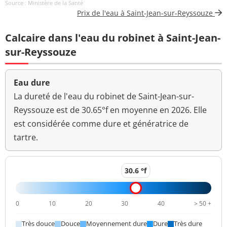
Source : Ministère de la Santé
Prix de l'eau à Saint-Jean-sur-Reyssouze
Bioxyde de chlore
N.M. mg/L
mg/L ClO2
Calcaire dans l'eau du robinet à Saint-Jean-
Carbone organique
sur-Reyssouze
0,86 mg(C)/L
<=2 mg(C)/L
total
Coloration
<5 mg(Pt)/L
<=15 mg(Pt)/L
Eau dure
La dureté de l'eau du robinet de Saint-Jean-sur-
Bactéries coliformes
<1 n/(100mL)
<=0 n/(100mL)
Reyssouze est de 30.65°f en moyenne en 2026. Elle
/100ml-MS
est considérée comme dure et génératrice de
Fer total
<10 µg/L
<=200 µg/L
tartre.
Bact. aér. revivifiables
<1 n/mL
à 22°-68h
30.6 °f
Bact. aér. revivifiables
<1 n/mL
à 36°-44h
0
10
20
30
40
> 50 +
Magnésium
7,6 mg(Mg)/L
Très douce
Douce
Moyennement dure
Dure
Très dure