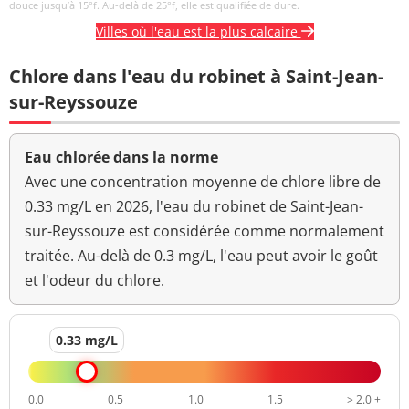
douce jusqu’à 15°f. Au-delà de 25°f, elle est qualifiée de dure.
Villes où l'eau est la plus calcaire
Titre hydrotimétrique
30,65 °f
Chlore dans l'eau du robinet à Saint-Jean-
Turbidité
<0,1 NFU
<=2 NFU
néphélométrique NFU
sur-Reyssouze
Eau chlorée dans la norme
Avec une concentration moyenne de chlore libre de
0.33 mg/L en 2026, l'eau du robinet de Saint-Jean-
sur-Reyssouze est considérée comme normalement
traitée. Au-delà de 0.3 mg/L, l'eau peut avoir le goût
et l'odeur du chlore.
0.33 mg/L
0.0
0.5
1.0
1.5
> 2.0 +