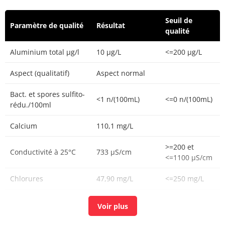
Seuil de
Paramètre de qualité
Résultat
qualité
Aluminium total µg/l
10 µg/L
<=200 µg/L
Aspect (qualitatif)
Aspect normal
Bact. et spores sulfito-
<1 n/(100mL)
<=0 n/(100mL)
rédu./100ml
Calcium
110,1 mg/L
>=200 et
Conductivité à 25°C
733 µS/cm
<=1100 µS/cm
Chlorures
47,90 mg/L
<=250 mg/L
Chlore libre
0,33 mg(Cl2)/L
Chlore total
0,38 mg(Cl2)/L