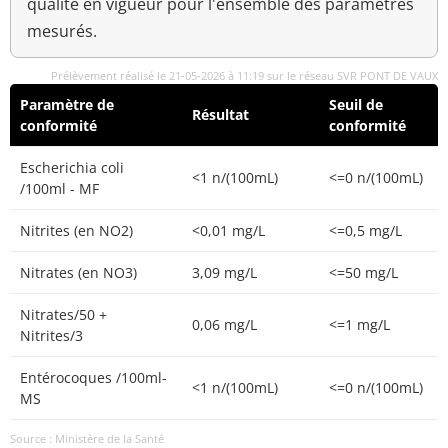
qualité en vigueur pour l'ensemble des paramètres
mesurés.
Prélèvement réalisé le 21-05-2026 à 11:19 sur le réseau SVR PONT DE VAUX
Paramètre de
Seuil de
Résultat
conformité
conformité
Escherichia coli
<1 n/(100mL)
<=0 n/(100mL)
/100ml - MF
Nitrites (en NO2)
<0,01 mg/L
<=0,5 mg/L
Nitrates (en NO3)
3,09 mg/L
<=50 mg/L
Nitrates/50 +
0,06 mg/L
<=1 mg/L
Nitrites/3
Entérocoques /100ml-
<1 n/(100mL)
<=0 n/(100mL)
MS
Source : Ministère de la Santé