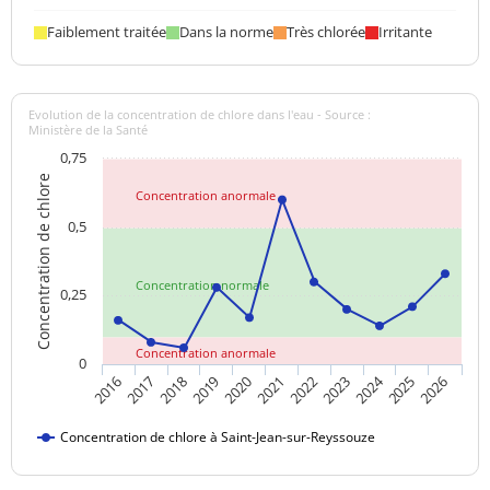
Faiblement traitée
Dans la norme
Très chlorée
Irritante
Evolution de la concentration de chlore dans l'eau - Source :
Ministère de la Santé
0,75
Concentration de chlore
Concentration anormale
0,5
Concentration normale
0,25
Concentration anormale
0
2024
2018
2021
2016
2019
2022
2025
2017
2020
2023
2026
Concentration de chlore à Saint-Jean-sur-Reyssouze