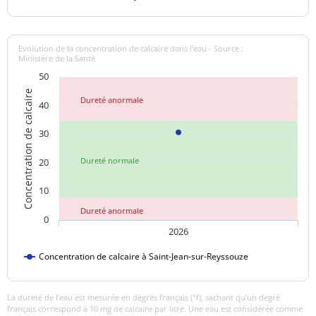
Manganèse total
<10 µg/L
<=50 µg/L
Ammonium (en NH4)
<0,01 mg/L
<=0,1 mg/L
Evolution de la concentration de calcaire dans l'eau - Source :
Ministère de la Santé
50
Aucun
Odeur (qualitatif)
changement
Concentration de calcaire
Dureté anormale
40
anormal
30
>=6,5 et <=9
pH
7,40 unité pH
unité pH
Dureté normale
20
Aucun
10
Saveur (qualitatif)
changement
anormal
Dureté anormale
0
2026
Sulfates
37,40 mg/L
<=250 mg/L
Concentration de calcaire à Saint-Jean-sur-Reyssouze
Titre alcalimétrique
25,45 °f
complet
La dureté de l’eau est mesurée en degrés français (°f), sachant qu’un degré
français correspond à 10 mg de calcaire par litre. Une eau est considérée comme
Température de l'eau
16,2 °C
<=25 °C