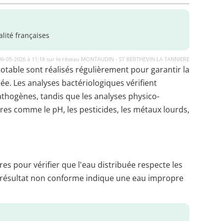
lité françaises
 06-05-2026 à 11:18 sur le réseau MONTAUDIN - ST BERTHEVIN LA TANNIERE
potable sont réalisés régulièrement pour garantir la
uée. Les analyses bactériologiques vérifient
thogènes, tandis que les analyses physico-
es comme le pH, les pesticides, les métaux lourds,
es pour vérifier que l'eau distribuée respecte les
 résultat non conforme indique une eau impropre