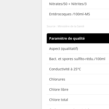
Nitrates/50 + Nitrites/3
Entérocoques /100ml-MS
Source : Ministère de la Santé
Paramètre de qualité
Aspect (qualitatif)
Bact. et spores sulfito-rédu./100ml
Conductivité à 25°C
Chlorures
Chlore libre
Chlore total