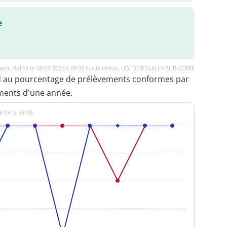
e
ent réalisé le 18-07-2025 à 09:39 sur le réseau UDI DE POUILLY-SUR-SERRE
d au pourcentage de prélèvements conformes par
ments d'une année.
e de la Santé