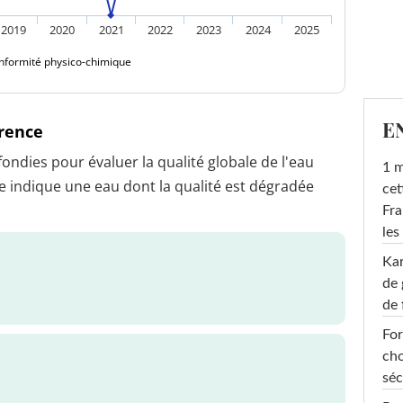
2019
2020
2021
2022
2023
2024
2025
nformité physico-chimique
E
érence
dies pour évaluer la qualité globale de l'eau
1 m
 indique une eau dont la qualité est dégradée
cet
Fra
les
Ka
de 
de 
For
cho
séc