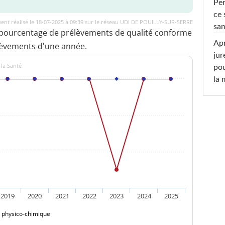
Per
ce 
ent réalisé le 18-07-2025 à 09:39 sur le réseau UDI DE POUILLY-SUR-SERRE
san
 pourcentage de prélèvements de qualité conforme
Apr
lèvements d'une année.
jur
 la Santé
pou
la
2019
2020
2021
2022
2023
2024
2025
é physico-chimique