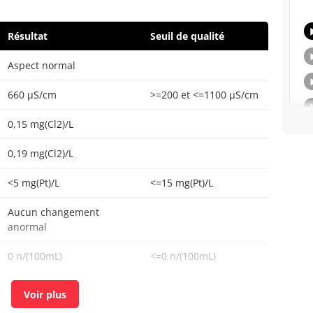
Résultat
Seuil de qualité
Aspect normal
660 µS/cm
>=200 et <=1100 µS/cm
0,15 mg(Cl2)/L
0,19 mg(Cl2)/L
<5 mg(Pt)/L
<=15 mg(Pt)/L
Aucun changement
anormal
0 n/(100mL)
<=0 n/(100mL)
3 n/mL