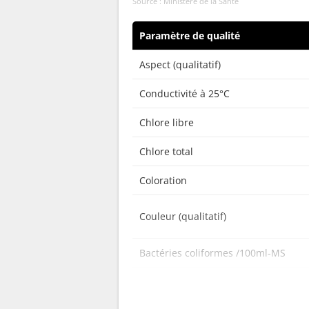
Source : Ministère de la Santé
Paramètre de qualité
Aspect (qualitatif)
Conductivité à 25°C
Chlore libre
Chlore total
Coloration
Couleur (qualitatif)
Bactéries coliformes /100ml-MS
Bact. aér. revivifiables à 22°-68h