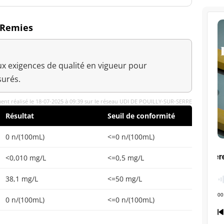
à Remies
x exigences de qualité en vigueur pour
urés.
ent réalisé le 18-07-2025 à 09:39 sur le réseau UDI DE POUILLY-SUR-SERRE
Résultat
Seuil de conformité
0 n/(100mL)
<=0 n/(100mL)
<0,010 mg/L
<=0,5 mg/L
38,1 mg/L
<=50 mg/L
0 n/(100mL)
<=0 n/(100mL)