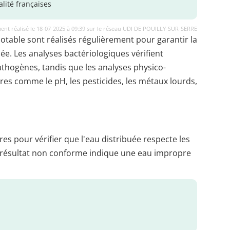
lité françaises
ent réalisé le 18-07-2025 à 09:39 sur le réseau UDI DE POUILLY-SUR-SERRE
potable sont réalisés régulièrement pour garantir la
uée. Les analyses bactériologiques vérifient
thogènes, tandis que les analyses physico-
es comme le pH, les pesticides, les métaux lourds,
es pour vérifier que l'eau distribuée respecte les
 résultat non conforme indique une eau impropre