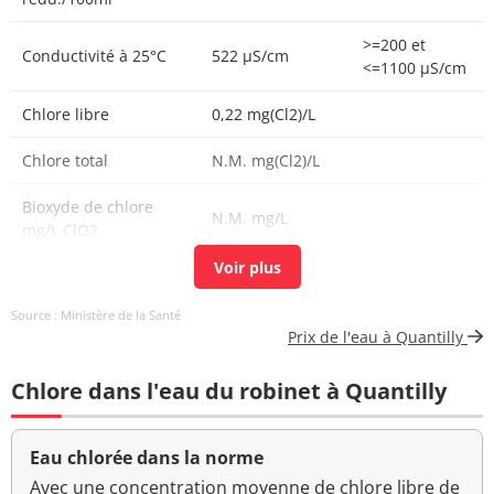
>=200 et
Conductivité à 25°C
522 µS/cm
<=1100 µS/cm
Chlore libre
0,22 mg(Cl2)/L
Chlore total
N.M. mg(Cl2)/L
Bioxyde de chlore
N.M. mg/L
mg/L ClO2
Coloration
<5 mg(Pt)/L
<=15 mg(Pt)/L
Source : Ministère de la Santé
Aucun
Prix de l'eau à Quantilly
Couleur (qualitatif)
changement
anormal
Chlore dans l'eau du robinet à Quantilly
Bactéries coliformes
<1 n/(100mL)
<=0 n/(100mL)
/100ml-MS
Eau chlorée dans la norme
Bact. aér. revivifiables
Avec une concentration moyenne de chlore libre de