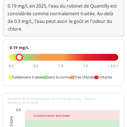
<1 n/mL
à 22°-68h
0.19 mg/L en 2025, l'eau du robinet de Quantilly est
considérée comme normalement traitée. Au-delà
Bact. aér. revivifiables
5 n/mL
de 0.3 mg/L, l'eau peut avoir le goût et l'odeur du
à 36°-44h
chlore.
Ammonium (en NH4)
<0,05 mg/L
<=0,1 mg/L
Aucun
0.19 mg/L
Odeur (qualitatif)
changement
anormal
0.0
0.5
1.0
1.5
> 2.0 +
>=6,5 et <=9
pH
7,57 unité pH
unité pH
Faiblement traitée
Dans la norme
Très chlorée
Irritante
Aucun
Saveur (qualitatif)
changement
anormal
Evolution de la concentration de chlore dans l'eau - Source :
Ministère de la Santé
0,6
Température de l'eau
15,4 °C
<=25 °C
Concentration anormale
Turbidité
0,16 NFU
<=2 NFU