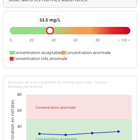
33.5 mg/L
0
20
40
60
80
> 100 +
Concentration acceptable
Concentration anormale
Concentration très anormale
Evolution de la concentration en nitrates dans l'eau - Source :
Ministère de la Santé
80
Concentration en nitrates
Concentration anormale
60
40
Concentration acceptable