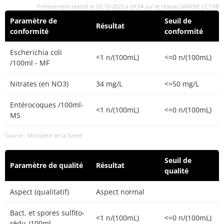
Prélèvement réalisé le 02-10-2025 à 09:54 sur le réseau SMIRNE CCTHB
Paramètre de
Seuil de
Résultat
conformité
conformité
Escherichia coli
<1 n/(100mL)
<=0 n/(100mL)
/100ml - MF
Nitrates (en NO3)
34 mg/L
<=50 mg/L
Entérocoques /100ml-
<1 n/(100mL)
<=0 n/(100mL)
MS
Source : Ministère de la Santé
Seuil de
Paramètre de qualité
Résultat
qualité
Aspect (qualitatif)
Aspect normal
Bact. et spores sulfito-
<1 n/(100mL)
<=0 n/(100mL)
rédu./100ml