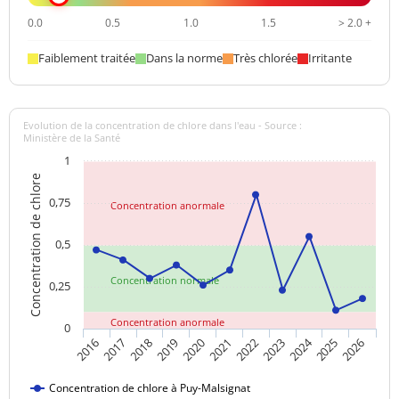
0.0
0.5
1.0
1.5
> 2.0 +
Faiblement traitée
Dans la norme
Très chlorée
Irritante
Evolution de la concentration de chlore dans l'eau - Source :
Ministère de la Santé
1
Concentration de chlore
0,75
Concentration anormale
0,5
Concentration normale
0,25
Concentration anormale
0
2024
2018
2021
2016
2019
2022
2025
2017
2020
2023
2026
Concentration de chlore à Puy-Malsignat