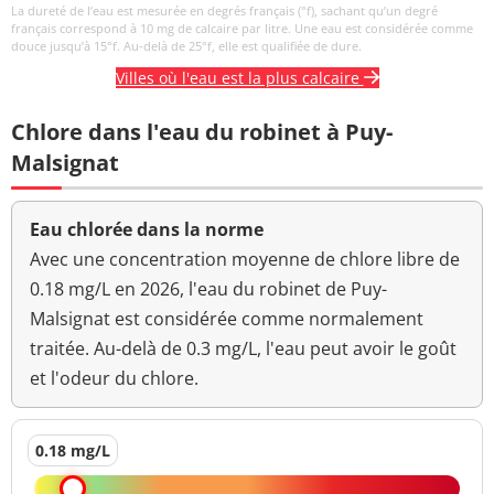
La dureté de l’eau est mesurée en degrés français (°f), sachant qu’un degré
français correspond à 10 mg de calcaire par litre. Une eau est considérée comme
douce jusqu’à 15°f. Au-delà de 25°f, elle est qualifiée de dure.
Villes où l'eau est la plus calcaire
Chlore dans l'eau du robinet à Puy-
Malsignat
Eau chlorée dans la norme
Avec une concentration moyenne de chlore libre de
0.18 mg/L en 2026, l'eau du robinet de Puy-
Malsignat est considérée comme normalement
traitée. Au-delà de 0.3 mg/L, l'eau peut avoir le goût
et l'odeur du chlore.
0.18 mg/L