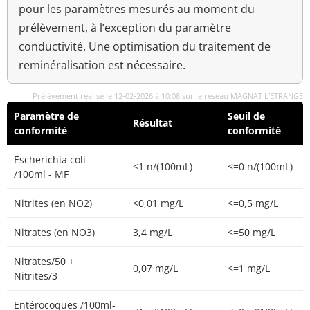
pour les paramètres mesurés au moment du
prélèvement, à l’exception du paramètre
conductivité. Une optimisation du traitement de
reminéralisation est nécessaire.
Prélèvement réalisé le 12-02-2026 à 10:08 sur le réseau MAGNAT L'ETRANGE
Paramètre de
Seuil de
Résultat
conformité
conformité
Escherichia coli
<1 n/(100mL)
<=0 n/(100mL)
/100ml - MF
Nitrites (en NO2)
<0,01 mg/L
<=0,5 mg/L
Nitrates (en NO3)
3,4 mg/L
<=50 mg/L
Nitrates/50 +
0,07 mg/L
<=1 mg/L
Nitrites/3
Entérocoques /100ml-