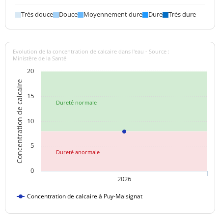
Aucun
Saveur (qualitatif)
changement
Très douce
Douce
Moyennement dure
Dure
Très dure
anormal
Sulfates
1,5 mg/L
<=250 mg/L
Evolution de la concentration de calcaire dans l'eau - Source :
Ministère de la Santé
Titre alcalimétrique
<0,1 °f
20
Concentration de calcaire
Titre alcalimétrique
4,9 °f
complet
15
Dureté normale
Température de l'eau
8,1 °C
<=25 °C
10
Titre hydrotimétrique
7,9 °f
5
Dureté anormale
Turbidité
<0,3 NFU
<=2 NFU
néphélométrique NFU
0
2026
Concentration de calcaire à Puy-Malsignat