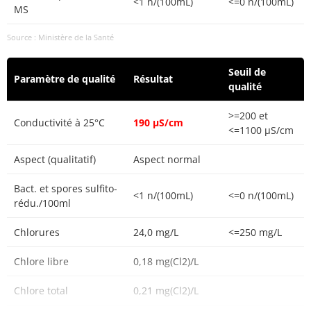
<1 n/(100mL)
<=0 n/(100mL)
MS
Source : Ministère de la Santé
Seuil de
Paramètre de qualité
Résultat
qualité
>=200 et
Conductivité à 25°C
190 µS/cm
<=1100 µS/cm
Aspect (qualitatif)
Aspect normal
Bact. et spores sulfito-
<1 n/(100mL)
<=0 n/(100mL)
rédu./100ml
Chlorures
24,0 mg/L
<=250 mg/L
Chlore libre
0,18 mg(Cl2)/L
Chlore total
0,21 mg(Cl2)/L