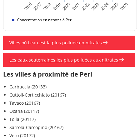
2024
2019
2021
2023
2025
2016
2018
2020
2022
2026
2017
Concentration en nitrates à Peri
Villes où l'eau est la plus polluée en nitrates
Les eaux souterraines les plus polluées aux nitrates
Les villes à proximité de Peri
Carbuccia (20133)
Cuttoli-Corticchiato (20167)
Tavaco (20167)
Ocana (20117)
Tolla (20117)
Sarrola-Carcopino (20167)
Vero (20172)