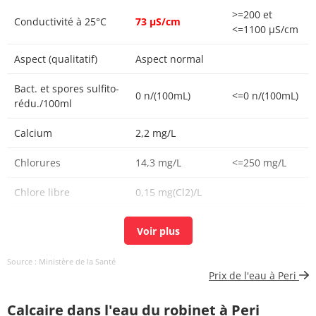
>=200 et
Conductivité à 25°C
73 µS/cm
<=1100 µS/cm
Aspect (qualitatif)
Aspect normal
Bact. et spores sulfito-
0 n/(100mL)
<=0 n/(100mL)
rédu./100ml
Calcium
2,2 mg/L
Chlorures
14,3 mg/L
<=250 mg/L
Chlore libre
0,15 mg(Cl2)/L
Chlore total
0,20 mg(Cl2)/L
Aucun
Source : Ministère de la Santé
Couleur (qualitatif)
changement
Prix de l'eau à Peri
anormal
Calcaire dans l'eau du robinet à Peri
Bactéries coliformes