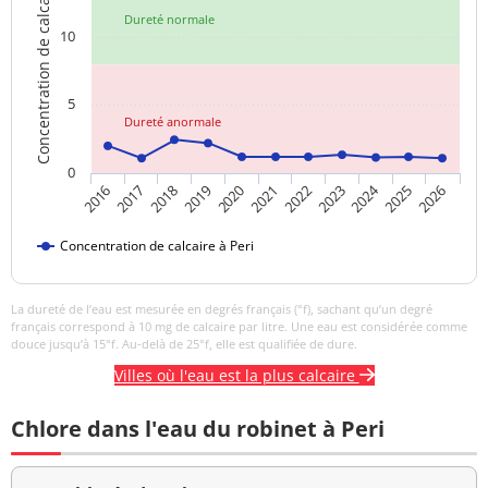
Concentration de calcaire
anormal
Dureté normale
10
Sulfates
3,6 mg/L
<=250 mg/L
Titre alcalimétrique
5
<1 °f
complet
Dureté anormale
Température de l'eau
10,0 °C
<=25 °C
0
2024
2019
2021
2023
2025
2016
2018
2020
2022
2026
2017
Titre hydrotimétrique
1,1 °f
Concentration de calcaire à Peri
Turbidité
<0,5 NFU
<=2 NFU
néphélométrique NFU
La dureté de l’eau est mesurée en degrés français (°f), sachant qu’un degré
français correspond à 10 mg de calcaire par litre. Une eau est considérée comme
douce jusqu’à 15°f. Au-delà de 25°f, elle est qualifiée de dure.
Villes où l'eau est la plus calcaire
Chlore dans l'eau du robinet à Peri