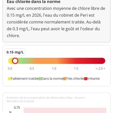
Eau chlorée dans la norme
Avec une concentration moyenne de chlore libre de
0.15 mg/L en 2026, l'eau du robinet de Peri est
considérée comme normalement traitée. Au-delà
de 0.3 mg/L, l'eau peut avoir le goût et l'odeur du
chlore.
0.15 mg/L
0.0
0.5
1.0
1.5
> 2.0 +
Faiblement traitée
Dans la norme
Très chlorée
Irritante
Evolution de la concentration de chlore dans l'eau - Source :
Ministère de la Santé
0,75