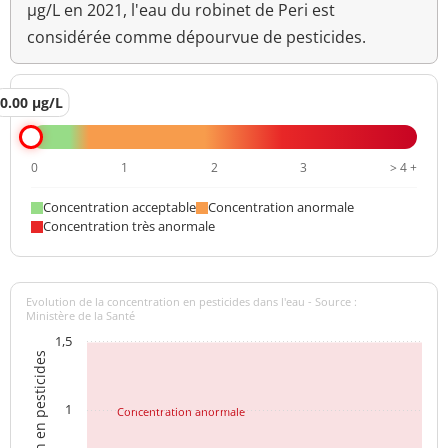
µg/L en 2021, l'eau du robinet de Peri est
considérée comme dépourvue de pesticides.
0.00 µg/L
0
1
2
3
> 4 +
Concentration acceptable
Concentration anormale
Concentration très anormale
Evolution de la concentration en pesticides dans l'eau - Source :
Ministère de la Santé
1,5
Concentration en pesticides
1
Concentration anormale