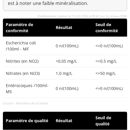
est à noter une faible minéralisation.
Prélèvement réalisé le 11-02-2026 à 09:45 sur le réseau PERI
Paramètre de
Seuil de
Résultat
conformité
conformité
Escherichia coli
0 n/(100mL)
<=0 n/(100mL)
/100ml - MF
Nitrites (en NO2)
<0,05 mg/L
<=0,5 mg/L
Nitrates (en NO3)
1,0 mg/L
<=50 mg/L
Entérocoques /100ml-
0 n/(100mL)
<=0 n/(100mL)
MS
Source : Ministère de la Santé
Seuil de
Paramètre de qualité
Résultat
qualité