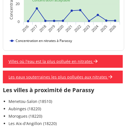
Concentration acceptable
20
0
2024
2019
2021
2023
2025
2016
2018
2020
2022
2026
2017
Concentration en nitrates à Parassy
Villes où l'eau est la plus polluée en nitrates
Les eaux souterraines les plus polluées aux nitrates
Les villes à proximité de Parassy
Menetou-Salon (18510)
Aubinges (18220)
Morogues (18220)
Les Aix-d'Angillon (18220)