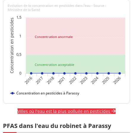
Evolution de la concentration en pesticides dans l'eau - Source :
Ministère de la Santé
1,5
Concentration en pesticides
1
Concentration anormale
0,5
Concentration acceptable
0
2024
2022
2016
2023
2017
2018
2025
2021
2026
Concentration en pesticides à Parassy
Villes où l'eau est la plus polluée en pesticides
PFAS dans l'eau du robinet à Parassy