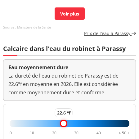
Bioxyde de chlore
N.M. mg/L
mg/L ClO2
Source : Ministère de la Santé
Carbone organique
0,5 mg(C)/L
<=2 mg(C)/L
Prix de l'eau à Parassy
total
Calcaire dans l'eau du robinet à Parassy
Coloration
<5 mg(Pt)/L
<=15 mg(Pt)/L
Aucun
Eau moyennement dure
Couleur (qualitatif)
changement
anormal
La dureté de l'eau du robinet de Parassy est de
22.6°f en moyenne en 2026. Elle est considérée
Bactéries coliformes
<1 n/(100mL)
<=0 n/(100mL)
comme moyennement dure et conforme.
/100ml-MS
Fer total
<10 µg/L
<=200 µg/L
22.6 °f
Bact. aér. revivifiables
1 n/mL
à 22°-68h
0
10
20
30
40
> 50 +