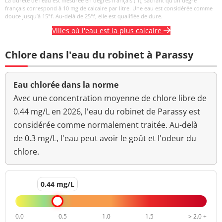
La dureté de l’eau est mesurée en degrés français (°f), sachant qu’un degré
<0,1 NFU
<=2 NFU
néphélométrique NFU
français correspond à 10 mg de calcaire par litre. Une eau est considérée comme
douce jusqu’à 15°f. Au-delà de 25°f, elle est qualifiée de dure.
Villes où l'eau est la plus calcaire
Chlore dans l'eau du robinet à Parassy
Eau chlorée dans la norme
Avec une concentration moyenne de chlore libre de
0.44 mg/L en 2026, l'eau du robinet de Parassy est
considérée comme normalement traitée. Au-delà
de 0.3 mg/L, l'eau peut avoir le goût et l'odeur du
chlore.
0.44 mg/L
0.0
0.5
1.0
1.5
> 2.0 +