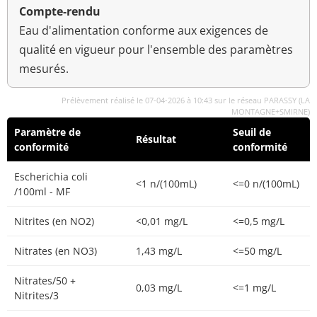
Compte-rendu
Eau d'alimentation conforme aux exigences de
qualité en vigueur pour l'ensemble des paramètres
mesurés.
Prélèvement réalisé le 07-04-2026 à 10:43 sur le réseau PARASSY (LA
MONTAGNE+SMIRNE)
Paramètre de
Seuil de
Résultat
conformité
conformité
Escherichia coli
<1 n/(100mL)
<=0 n/(100mL)
/100ml - MF
Nitrites (en NO2)
<0,01 mg/L
<=0,5 mg/L
Nitrates (en NO3)
1,43 mg/L
<=50 mg/L
Nitrates/50 +
0,03 mg/L
<=1 mg/L
Nitrites/3