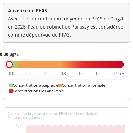
Absence de PFAS
Avec une concentration moyenne en PFAS de 0 µg/L
en 2026, l'eau du robinet de Parassy est considérée
comme dépourvue de PFAS.
0.00 µg/L
0.0
0.2
0.5
0.8
1.0
1.2
> 1.5 +
Concentration acceptable
Concentration anormale
Concentration très anormale
Evolution de la concentration en PFAS dans l'eau - Source :
Ministère de la Santé
0,3