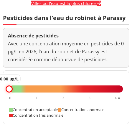
Villes où l'eau est la plus chlorée
Pesticides dans l'eau du robinet à Parassy
Absence de pesticides
Avec une concentration moyenne en pesticides de 0
µg/L en 2026, l'eau du robinet de Parassy est
considérée comme dépourvue de pesticides.
0.00 µg/L
0
1
2
3
> 4 +
Concentration acceptable
Concentration anormale
Concentration très anormale