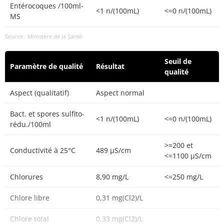
Entérocoques /100ml-
<1 n/(100mL)
<=0 n/(100mL)
MS
Source : Ministère de la Santé
Seuil de
Paramètre de qualité
Résultat
qualité
Aspect (qualitatif)
Aspect normal
Bact. et spores sulfito-
<1 n/(100mL)
<=0 n/(100mL)
rédu./100ml
>=200 et
Conductivité à 25°C
489 µS/cm
<=1100 µS/cm
Chlorures
8,90 mg/L
<=250 mg/L
Chlore libre
0,31 mg(Cl2)/L
Chlore total
0,33 mg(Cl2)/L