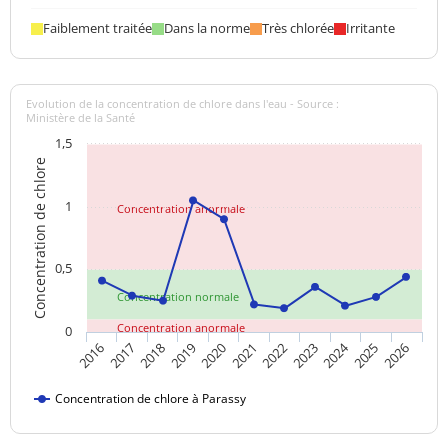
Faiblement traitée
Dans la norme
Très chlorée
Irritante
Evolution de la concentration de chlore dans l'eau - Source :
Ministère de la Santé
1,5
Concentration de chlore
1
Concentration anormale
0,5
Concentration normale
Concentration anormale
0
2024
2020
2021
2022
2023
2025
2026
2016
2017
2018
2019
Concentration de chlore à Parassy