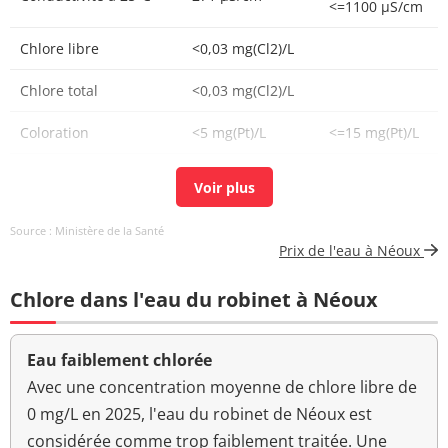
<=1100 µS/cm
Chlore libre
<0,03 mg(Cl2)/L
Chlore total
<0,03 mg(Cl2)/L
Coloration
<5 mg(Pt)/L
<=15 mg(Pt)/L
Bactéries coliformes
<1 n/(100mL)
<=0 n/(100mL)
/100ml-MS
Source : Ministère de la Santé
Fer total
13,0 µg/L
<=200 µg/L
Prix de l'eau à Néoux
Bact. aér. revivifiables
53 n/mL
Chlore dans l'eau du robinet à Néoux
à 22°-68h
Bact. aér. revivifiables
25 n/mL
Eau faiblement chlorée
à 36°-44h
Avec une concentration moyenne de chlore libre de
Ammonium (en NH4)
<0,01 mg/L
<=0,1 mg/L
0 mg/L en 2025, l'eau du robinet de Néoux est
considérée comme trop faiblement traitée. Une
Aucun