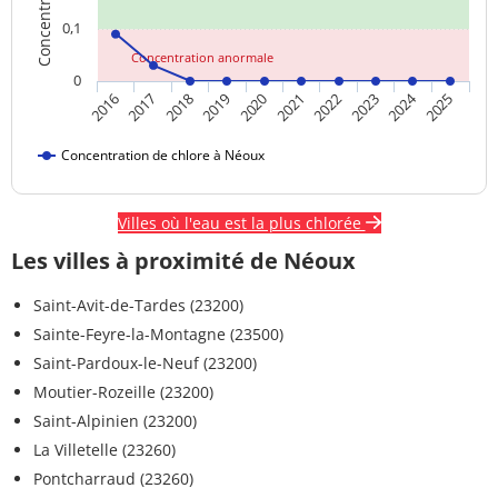
0,1
Concentration anormale
0
2024
2018
2023
2020
2025
2017
2022
2019
2016
2021
Concentration de chlore à Néoux
Villes où l'eau est la plus chlorée
Les villes à proximité de Néoux
Saint-Avit-de-Tardes (23200)
Sainte-Feyre-la-Montagne (23500)
Saint-Pardoux-le-Neuf (23200)
Moutier-Rozeille (23200)
Saint-Alpinien (23200)
La Villetelle (23260)
Pontcharraud (23260)