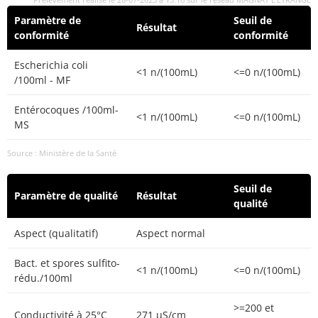
Paramètre de
Seuil de
Résultat
conformité
conformité
Escherichia coli
<1 n/(100mL)
<=0 n/(100mL)
/100ml - MF
Entérocoques /100ml-
<1 n/(100mL)
<=0 n/(100mL)
MS
Source : Ministère de la Santé
Seuil de
Paramètre de qualité
Résultat
qualité
Aspect (qualitatif)
Aspect normal
Bact. et spores sulfito-
<1 n/(100mL)
<=0 n/(100mL)
rédu./100ml
>=200 et
Conductivité à 25°C
271 µS/cm