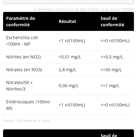
Prélèvement réalisé le 06-05-2026 à 09:58 sur le réseau ESPINET
Paramètre de
Seuil de
Résultat
conformité
conformité
Escherichia coli
<1 n/(100mL)
<=0 n/(100mL)
/100ml - MF
Nitrites (en NO2)
<0,01 mg/L
<=0,5 mg/L
Nitrates (en NO3)
2,8 mg/L
<=50 mg/L
Nitrates/50 +
0,06 mg/L
<=1 mg/L
Nitrites/3
Entérocoques /100ml-
<1 n/(100mL)
<=0 n/(100mL)
MS
Source : Ministère de la Santé
Seuil de