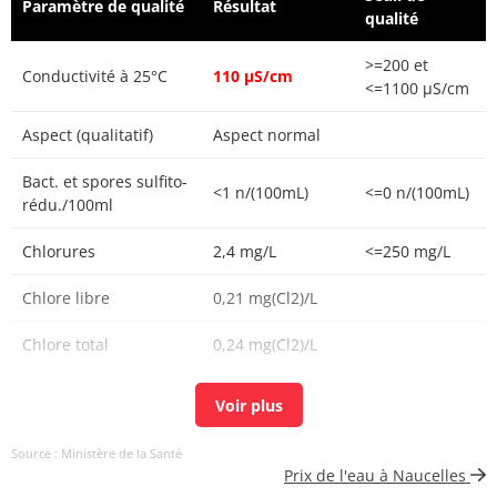
Paramètre de qualité
Résultat
qualité
>=200 et
Conductivité à 25°C
110 µS/cm
<=1100 µS/cm
Aspect (qualitatif)
Aspect normal
Bact. et spores sulfito-
<1 n/(100mL)
<=0 n/(100mL)
rédu./100ml
Chlorures
2,4 mg/L
<=250 mg/L
Chlore libre
0,21 mg(Cl2)/L
Chlore total
0,24 mg(Cl2)/L
Carbone organique
0,28 mg(C)/L
<=2 mg(C)/L
total
Source : Ministère de la Santé
Coloration
<5 mg(Pt)/L
<=15 mg(Pt)/L
Prix de l'eau à Naucelles