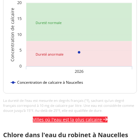
20
Aucun
Concentration de calcaire
Saveur (qualitatif)
changement
15
anormal
Dureté normale
Sulfates
4,2 mg/L
<=250 mg/L
10
Titre alcalimétrique
<0,1 °f
5
Dureté anormale
Titre alcalimétrique
4,4 °f
0
complet
2026
Température de l'eau
15,8 °C
<=25 °C
Concentration de calcaire à Naucelles
Titre hydrotimétrique
4,4 °f
La dureté de l’eau est mesurée en degrés français (°f), sachant qu’un degré
Turbidité
français correspond à 10 mg de calcaire par litre. Une eau est considérée comme
<0,3 NFU
<=2 NFU
douce jusqu’à 15°f. Au-delà de 25°f, elle est qualifiée de dure.
néphélométrique NFU
Villes où l'eau est la plus calcaire
Chlore dans l'eau du robinet à Naucelles