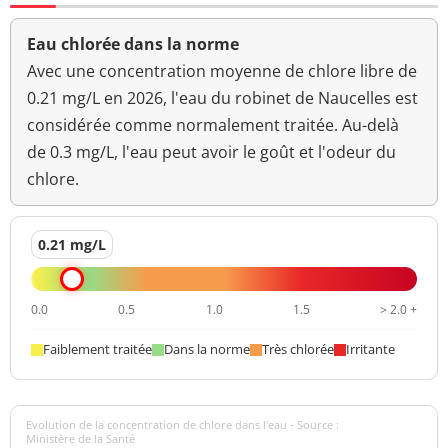
Eau chlorée dans la norme
Avec une concentration moyenne de chlore libre de
0.21 mg/L en 2026, l'eau du robinet de Naucelles est
considérée comme normalement traitée. Au-delà
de 0.3 mg/L, l'eau peut avoir le goût et l'odeur du
chlore.
0.21 mg/L
0.0
0.5
1.0
1.5
> 2.0 +
Faiblement traitée
Dans la norme
Très chlorée
Irritante
Evolution de la concentration de chlore dans l'eau - Source :
Ministère de la Santé