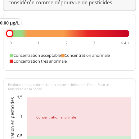
considérée comme dépourvue de pesticides.
0.00 µg/L
0
1
2
3
> 4 +
Concentration acceptable
Concentration anormale
Concentration très anormale
Evolution de la concentration en pesticides dans l'eau - Source :
Ministère de la Santé
1,5
Concentration en pesticides
1
Concentration anormale
0,5