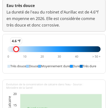
Eau très douce
Turbidité
<0,3 NFU
<=2 NFU
néphélométrique NFU
La dureté de l'eau du robinet d'Aurillac est de 4.6°f
en moyenne en 2026. Elle est considérée comme
très douce et donc corrosive.
4.6 °f
0
10
20
30
40
> 50 +
Très douce
Douce
Moyennement dure
Dure
Très dure
Evolution de la concentration de calcaire dans l'eau - Source :
Ministère de la Santé
20
15