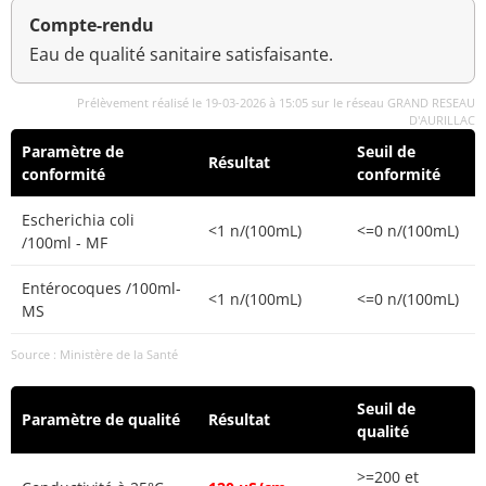
Compte-rendu
Eau de qualité sanitaire satisfaisante.
Prélèvement réalisé le 19-03-2026 à 15:05 sur le réseau GRAND RESEAU
D'AURILLAC
Paramètre de
Seuil de
Résultat
conformité
conformité
Escherichia coli
<1 n/(100mL)
<=0 n/(100mL)
/100ml - MF
Entérocoques /100ml-
<1 n/(100mL)
<=0 n/(100mL)
MS
Source : Ministère de la Santé
Seuil de
Paramètre de qualité
Résultat
qualité
>=200 et