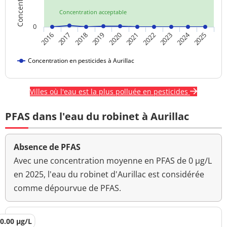
Concentration acceptable
0
2024
2016
2017
2018
2019
2020
2021
2022
2023
2025
Concentration en pesticides à Aurillac
Villes où l'eau est la plus polluée en pesticides
PFAS dans l'eau du robinet à Aurillac
Absence de PFAS
Avec une concentration moyenne en PFAS de 0 µg/L
en 2025, l'eau du robinet d'Aurillac est considérée
comme dépourvue de PFAS.
0.00 µg/L