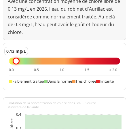
Avec une concentration moyenne de chlore libre de
0.13 mg/L en 2026, l'eau du robinet d'Aurillac est
considérée comme normalement traitée. Au-delà
de 0.3 mg/L, l'eau peut avoir le goût et l'odeur du
chlore.
0.13 mg/L
0.0
0.5
1.0
1.5
> 2.0 +
Faiblement traitée
Dans la norme
Très chlorée
Irritante
Evolution de la concentration de chlore dans l'eau - Source :
Ministère de la Santé
0,4
0,3