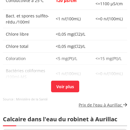
Conductivité à 25°C
120 µS/cm
<=1100 µS/cm
Bact. et spores sulfito-
<1 n/(100mL)
<=0 n/(100mL)
rédu./100ml
Chlore libre
<0,05 mg(Cl2)/L
Chlore total
<0,05 mg(Cl2)/L
Coloration
<5 mg(Pt)/L
<=15 mg(Pt)/L
Bactéries coliformes
<1 n/(100mL)
<=0 n/(100mL)
/100ml-MS
Bact. aér. revivifiables
8 n/mL
à 36°-44h
Source : Ministère de la Santé
Prix de l'eau à Aurillac
>=6,5 et <=9
pH
7,1 unité pH
unité pH
Calcaire dans l'eau du robinet à Aurillac
Température de l'eau
10,4 °C
<=25 °C