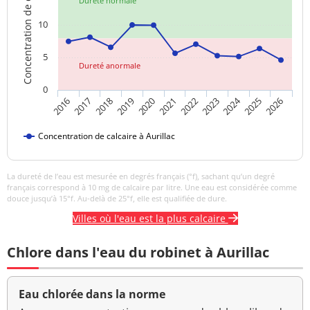
Concentration de calcaire
Dureté normale
10
5
Dureté anormale
0
2024
2019
2021
2023
2025
2016
2018
2020
2022
2026
2017
Concentration de calcaire à Aurillac
La dureté de l’eau est mesurée en degrés français (°f), sachant qu’un degré
français correspond à 10 mg de calcaire par litre. Une eau est considérée comme
douce jusqu’à 15°f. Au-delà de 25°f, elle est qualifiée de dure.
Villes où l'eau est la plus calcaire
Chlore dans l'eau du robinet à Aurillac
Eau chlorée dans la norme