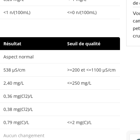
de 
<1 n/(100mL)
<=0 n/(100mL)
Vou
cam
pet
cru
Résultat
Seuil de qualité
Aspect normal
538 µS/cm
>=200 et <=1100 µS/cm
2,40 mg/L
<=250 mg/L
0,36 mg(Cl2)/L
0,38 mg(Cl2)/L
0,79 mg(C)/L
<=2 mg(C)/L
Aucun changement