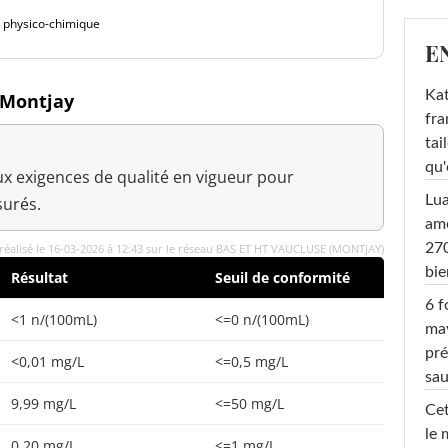
é physico-chimique
E
Kat
à Montjay
fra
tai
qu'
x exigences de qualité en vigueur pour
Lu
urés.
amo
270
réalisé le 16-03-2026 à 12:43 sur le réseau BAS ET HT VAUCLUSE (MONTJAY)
bi
Résultat
Seuil de conformité
6 f
<1 n/(100mL)
<=0 n/(100mL)
ma
pré
<0,01 mg/L
<=0,5 mg/L
sa
9,99 mg/L
<=50 mg/L
Cet
le 
0,20 mg/L
<=1 mg/L