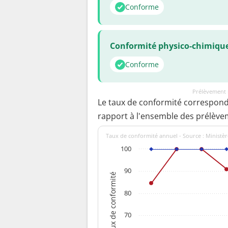
Conforme
Conformité physico-chimiqu
Conforme
Prélèvement 
Le taux de conformité correspon
rapport à l'ensemble des prélève
Taux de conformité annuel - Source : Ministèr
100
90
Taux de conformité
80
70