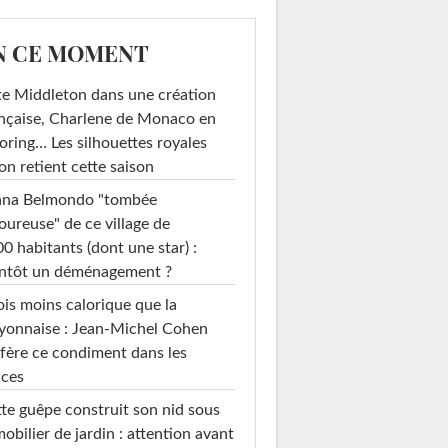
N CE MOMENT
e Middleton dans une création
nçaise, Charlene de Monaco en
loring… Les silhouettes royales
on retient cette saison
ana Belmondo "tombée
ureuse" de ce village de
0 habitants (dont une star) :
entôt un déménagement ?
ois moins calorique que la
yonnaise : Jean-Michel Cohen
fère ce condiment dans les
uces
te guêpe construit son nid sous
mobilier de jardin : attention avant