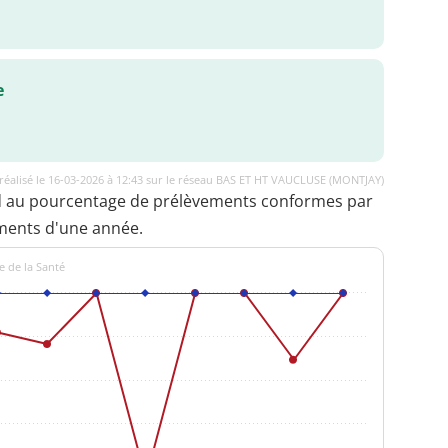
e
réalisé le 16-03-2026 à 12:43 sur le réseau BAS ET HT VAUCLUSE (MONTJAY)
d au pourcentage de prélèvements conformes par
ments d'une année.
e de la Santé