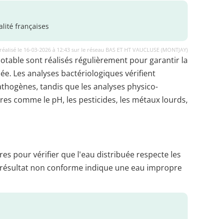
lité françaises
réalisé le 16-03-2026 à 12:43 sur le réseau BAS ET HT VAUCLUSE (MONTJAY)
potable sont réalisés régulièrement pour garantir la
uée. Les analyses bactériologiques vérifient
thogènes, tandis que les analyses physico-
es comme le pH, les pesticides, les métaux lourds,
es pour vérifier que l'eau distribuée respecte les
 résultat non conforme indique une eau impropre