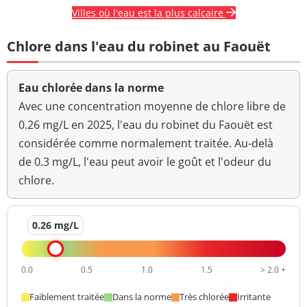
Villes où l'eau est la plus calcaire
Température de l'eau
20,3 °C
<=25 °C
Chlore dans l'eau du robinet au Faouët
Titre hydrotimétrique
15 °f
Turbidité
Eau chlorée dans la norme
0,17 NFU
<=2 NFU
néphélométrique NFU
Avec une concentration moyenne de chlore libre de
0.26 mg/L en 2025, l'eau du robinet du Faouët est
considérée comme normalement traitée. Au-delà
de 0.3 mg/L, l'eau peut avoir le goût et l'odeur du
chlore.
0.26 mg/L
0.0
0.5
1.0
1.5
> 2.0 +
Faiblement traitée
Dans la norme
Très chlorée
Irritante