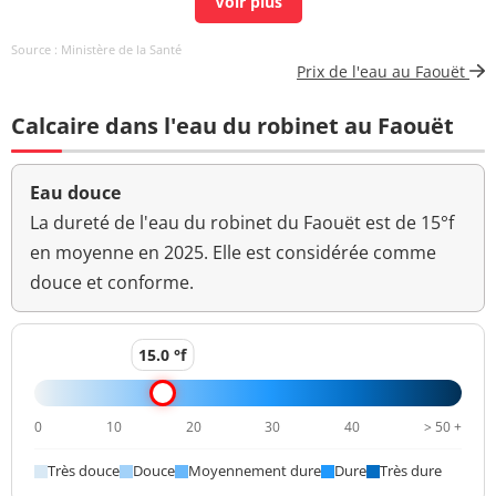
Carbonates
<12,2 mg(CO3)/L
Source : Ministère de la Santé
Prix de l'eau au Faouët
Coloration
<5 mg(Pt)/L
<=15 mg(Pt)/L
Calcaire dans l'eau du robinet au Faouët
Aucun
Couleur (qualitatif)
changement
anormal
Eau douce
Bactéries coliformes
La dureté de l'eau du robinet du Faouët est de 15°f
0 n/(100mL)
<=0 n/(100mL)
/100ml-MS
en moyenne en 2025. Elle est considérée comme
douce et conforme.
Coliformes
thermotolérants/100ml-
0 n/(100mL)
<=0 n/(100mL)
MS
15.0 °f
Fer total
3,1 µg/L
<=200 µg/L
0
10
20
30
40
> 50 +
Bact. aér. revivifiables à
0 n/mL
22°-68h
Très douce
Douce
Moyennement dure
Dure
Très dure