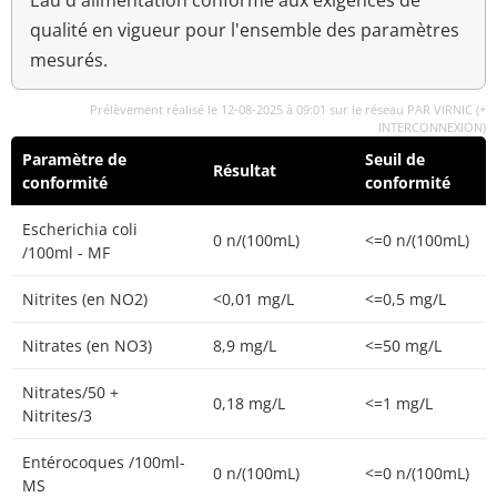
Eau d'alimentation conforme aux exigences de
qualité en vigueur pour l'ensemble des paramètres
mesurés.
Prélèvement réalisé le 12-08-2025 à 09:01 sur le réseau PAR VIRNIC (+
INTERCONNEXION)
Paramètre de
Seuil de
Résultat
conformité
conformité
Escherichia coli
0 n/(100mL)
<=0 n/(100mL)
/100ml - MF
Nitrites (en NO2)
<0,01 mg/L
<=0,5 mg/L
Nitrates (en NO3)
8,9 mg/L
<=50 mg/L
Nitrates/50 +
0,18 mg/L
<=1 mg/L
Nitrites/3
Entérocoques /100ml-
0 n/(100mL)
<=0 n/(100mL)
MS