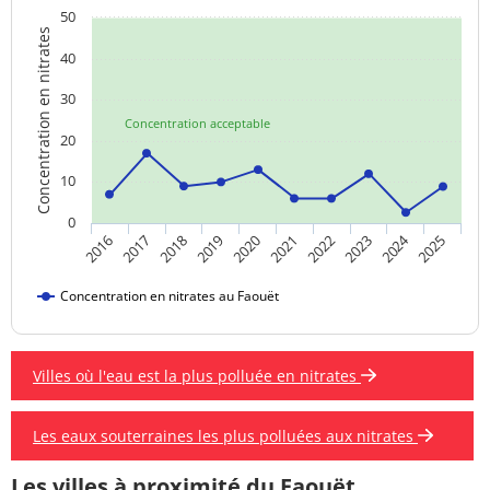
50
Concentration en nitrates
40
30
Concentration acceptable
20
10
0
2024
2018
2023
2019
2020
2025
2016
2021
2017
2022
Concentration en nitrates au Faouët
Villes où l'eau est la plus polluée en nitrates
Les eaux souterraines les plus polluées aux nitrates
Les villes à proximité du Faouët