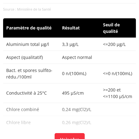
Source : Ministère de la Santé
Seuil de
Paramètre de qualité
Résultat
qualité
Aluminium total µg/l
3,3 µg/L
<=200 µg/L
Aspect (qualitatif)
Aspect normal
Bact. et spores sulfito-
0 n/(100mL)
<=0 n/(100mL)
rédu./100ml
>=200 et
Conductivité à 25°C
495 µS/cm
<=1100 µS/cm
Chlore combiné
0,24 mg(Cl2)/L
Chlore libre
0,26 mg(Cl2)/L
Chlore total
0,5 mg(Cl2)/L