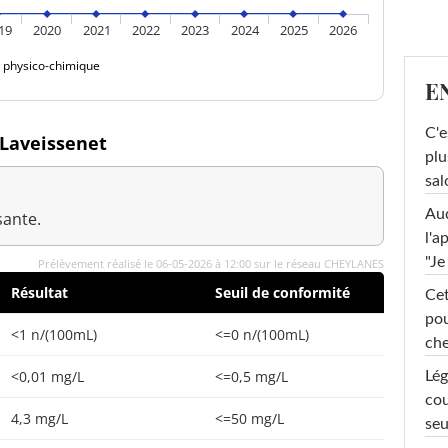
19
2020
2021
2022
2023
2024
2025
2026
é physico-chimique
E
C'e
 Laveissenet
plu
sal
Au
sante.
l'a
"Je
Prélèvement réalisé le 06-05-2026 à 12:00 sur le réseau CHEYLANES
Résultat
Seuil de conformité
Cet
pou
<1 n/(100mL)
<=0 n/(100mL)
che
<0,01 mg/L
<=0,5 mg/L
Lég
cou
4,3 mg/L
<=50 mg/L
seu