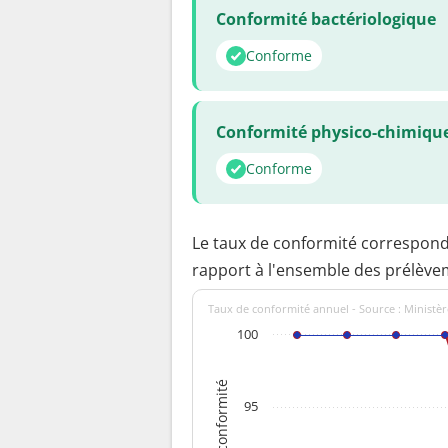
Conformité bactériologique
Conforme
Conformité physico-chimiqu
Conforme
Le taux de conformité correspon
rapport à l'ensemble des prélève
Taux de conformité annuel - Source : Ministèr
100
Taux de conformité
95