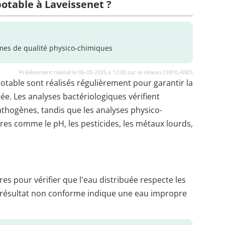
potable à Laveissenet ?
es de qualité physico-chimiques
Prélèvement réalisé le 06-05-2026 à 12:00 sur le réseau CHEYLANES
potable sont réalisés régulièrement pour garantir la
uée. Les analyses bactériologiques vérifient
thogènes, tandis que les analyses physico-
es comme le pH, les pesticides, les métaux lourds,
es pour vérifier que l'eau distribuée respecte les
 résultat non conforme indique une eau impropre