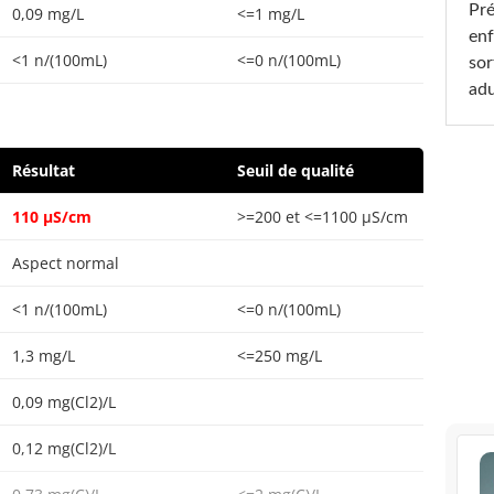
Pré
0,09 mg/L
<=1 mg/L
enf
<1 n/(100mL)
<=0 n/(100mL)
sor
adu
Résultat
Seuil de qualité
110 µS/cm
>=200 et <=1100 µS/cm
Aspect normal
<1 n/(100mL)
<=0 n/(100mL)
1,3 mg/L
<=250 mg/L
0,09 mg(Cl2)/L
0,12 mg(Cl2)/L