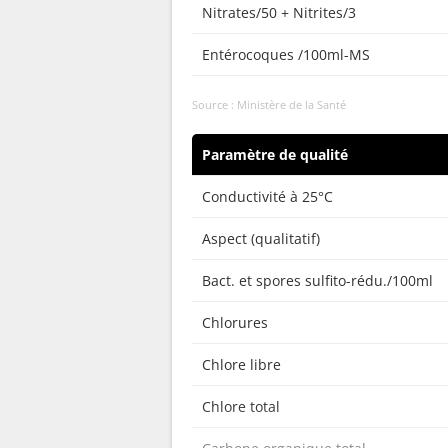
Nitrates/50 + Nitrites/3
Entérocoques /100ml-MS
Source : Ministère de la Santé
Paramètre de qualité
Conductivité à 25°C
Aspect (qualitatif)
Bact. et spores sulfito-rédu./100ml
Chlorures
Chlore libre
Chlore total