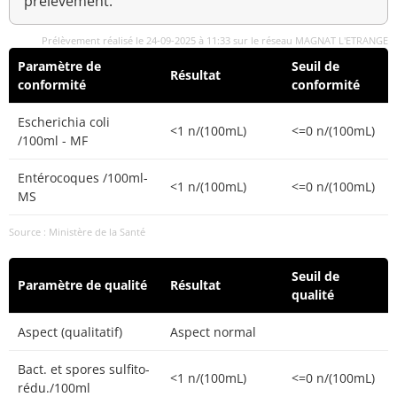
prélèvement.
Prélèvement réalisé le 24-09-2025 à 11:33 sur le réseau MAGNAT L'ETRANGE
Paramètre de
Seuil de
Résultat
conformité
conformité
Escherichia coli
<1 n/(100mL)
<=0 n/(100mL)
/100ml - MF
Entérocoques /100ml-
<1 n/(100mL)
<=0 n/(100mL)
MS
Source : Ministère de la Santé
Seuil de
Paramètre de qualité
Résultat
qualité
Aspect (qualitatif)
Aspect normal
Bact. et spores sulfito-
<1 n/(100mL)
<=0 n/(100mL)
rédu./100ml