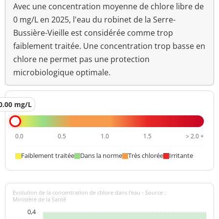
Ammonium (en NH4)
<0,01 mg/L
<=0,1 mg/L
Avec une concentration moyenne de chlore libre de
0 mg/L en 2025, l'eau du robinet de la Serre-
Aucun
Bussière-Vieille est considérée comme trop
Odeur (qualitatif)
changement
anormal
faiblement traitée. Une concentration trop basse en
chlore ne permet pas une protection
>=6,5 et <=9
pH
8,1 unité pH
microbiologique optimale.
unité pH
Aucun
0.00 mg/L
Saveur (qualitatif)
changement
anormal
Température de l'eau
16,2 °C
<=25 °C
0.0
0.5
1.0
1.5
> 2.0 +
Turbidité
Faiblement traitée
Dans la norme
Très chlorée
Irritante
0,37 NFU
<=2 NFU
néphélométrique NFU
Evolution de la concentration de chlore dans l'eau - Source :
Ministère de la Santé
0,4