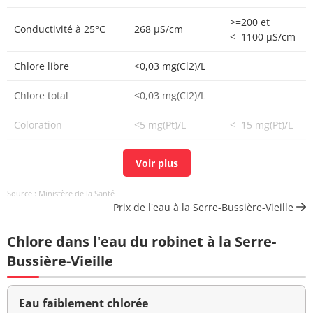
>=200 et
Conductivité à 25°C
268 µS/cm
<=1100 µS/cm
Chlore libre
<0,03 mg(Cl2)/L
Chlore total
<0,03 mg(Cl2)/L
Coloration
<5 mg(Pt)/L
<=15 mg(Pt)/L
Bactéries coliformes
<1 n/(100mL)
<=0 n/(100mL)
/100ml-MS
Source : Ministère de la Santé
Fer total
18,0 µg/L
<=200 µg/L
Prix de l'eau à la Serre-Bussière-Vieille
Bact. aér. revivifiables
24 n/mL
Chlore dans l'eau du robinet à la Serre-
à 22°-68h
Bussière-Vieille
Bact. aér. revivifiables
12 n/mL
à 36°-44h
Eau faiblement chlorée