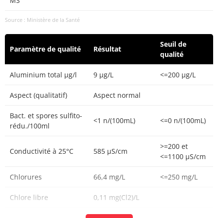
MS
Source : Ministère de la Santé
Seuil de
Paramètre de qualité
Résultat
qualité
Aluminium total µg/l
9 µg/L
<=200 µg/L
Aspect (qualitatif)
Aspect normal
Bact. et spores sulfito-
<1 n/(100mL)
<=0 n/(100mL)
rédu./100ml
>=200 et
Conductivité à 25°C
585 µS/cm
<=1100 µS/cm
Chlorures
66,4 mg/L
<=250 mg/L
Chlore libre
0,11 mg(Cl2)/L
Chlore total
0,23 mg(Cl2)/L