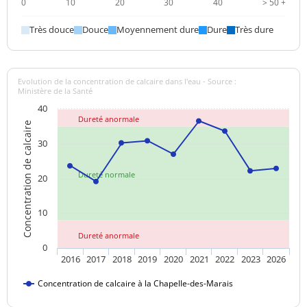
0
10
20
30
40
> 50 +
Manganèse total
<0,2 µg/L
<=50 µg/L
Très douce
Douce
Moyennement dure
Dure
Très dure
Ammonium (en NH4)
<0,010 mg/L
<=0,1 mg/L
>=6,5 et <=9
pH
7,9 unité pH
unité pH
Evolution de la concentration de calcaire dans l'eau - Source :
Ministère de la Santé
40
Aucun
Dureté anormale
Saveur (qualitatif)
changement
Concentration de calcaire
anormal
30
Sulfates
48,8 mg/L
<=250 mg/L
Dureté normale
20
Titre alcalimétrique
12,3 °f
complet
10
Dureté anormale
Température de l'eau
10,8 °C
<=25 °C
0
2016
2017
2018
2019
2020
2021
2022
2023
2026
Température de
18,0 °C
mesure du pH
Concentration de calcaire à la Chapelle-des-Marais