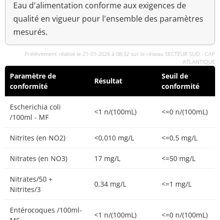
Eau d'alimentation conforme aux exigences de
qualité en vigueur pour l'ensemble des paramètres
mesurés.
Prélèvement réalisé le 21-01-2026 à 08:32 sur le réseau SECTEUR SUD - CAP
ATLANTIQUE
Paramètre de
Seuil de
Résultat
conformité
conformité
Escherichia coli
<1 n/(100mL)
<=0 n/(100mL)
/100ml - MF
Nitrites (en NO2)
<0,010 mg/L
<=0,5 mg/L
Nitrates (en NO3)
17 mg/L
<=50 mg/L
Nitrates/50 +
0,34 mg/L
<=1 mg/L
Nitrites/3
Entérocoques /100ml-
<1 n/(100mL)
<=0 n/(100mL)