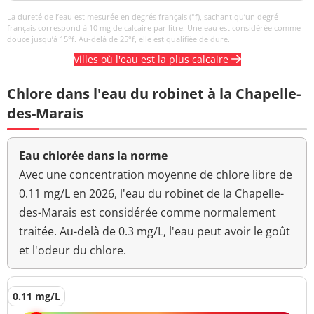
Titre hydrotimétrique
22,9 °f
La dureté de l’eau est mesurée en degrés français (°f), sachant qu’un degré
français correspond à 10 mg de calcaire par litre. Une eau est considérée comme
Turbidité
douce jusqu’à 15°f. Au-delà de 25°f, elle est qualifiée de dure.
<0,30 NFU
<=2 NFU
néphélométrique NFU
Villes où l'eau est la plus calcaire
Chlore dans l'eau du robinet à la Chapelle-
des-Marais
Eau chlorée dans la norme
Avec une concentration moyenne de chlore libre de
0.11 mg/L en 2026, l'eau du robinet de la Chapelle-
des-Marais est considérée comme normalement
traitée. Au-delà de 0.3 mg/L, l'eau peut avoir le goût
et l'odeur du chlore.
0.11 mg/L