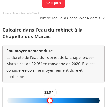
Carbone organique
1,2 mg(C)/L
<=2 mg(C)/L
Source : Ministère de la Santé
total
Prix de l'eau à la Chapelle-des-Marais
Coloration
<5 mg(Pt)/L
<=15 mg(Pt)/L
Calcaire dans l'eau du robinet à la
Aucun
Chapelle-des-Marais
Couleur (qualitatif)
changement
anormal
Eau moyennement dure
Bactéries coliformes
La dureté de l'eau du robinet de la Chapelle-des-
<1 n/(100mL)
<=0 n/(100mL)
/100ml-MS
Marais est de 22.9°f en moyenne en 2026. Elle est
considérée comme moyennement dure et
Fer total
4 µg/L
<=200 µg/L
conforme.
Bact. aér. revivifiables
1 n/mL
à 22°-68h
22.9 °f
Bact. aér. revivifiables
<1 n/mL
à 36°-44h