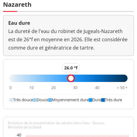
Bactéries coliformes
Nazareth
<1 n/(100mL)
<=0 n/(100mL)
/100ml-MS
Bact. aér. revivifiables
Eau dure
0 n/mL
à 22°-68h
La dureté de l'eau du robinet de Jugeals-Nazareth
est de 26°f en moyenne en 2026. Elle est considérée
Bact. aér. revivifiables
9 n/mL
comme dure et génératrice de tartre.
à 36°-44h
Ammonium (en NH4)
<0,01 mg/L
<=0,1 mg/L
26.0 °f
Aucun
Odeur (qualitatif)
changement
anormal
0
10
20
30
40
> 50 +
>=6,5 et <=9
Très douce
Douce
Moyennement dure
Dure
Très dure
pH
7,0 unité pH
unité pH
Aucun
Evolution de la concentration de calcaire dans l'eau - Source :
Saveur (qualitatif)
changement
Ministère de la Santé
anormal
40