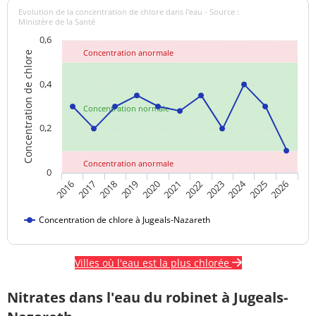
Evolution de la concentration de chlore dans l'eau - Source :
Ministère de la Santé
0,6
Concentration anormale
Concentration de chlore
0,4
Concentration normale
0,2
Concentration anormale
0
2024
2017
2021
2025
2018
2022
2026
2019
2023
2016
2020
Concentration de chlore à Jugeals-Nazareth
Villes où l'eau est la plus chlorée
Nitrates dans l'eau du robinet à Jugeals-