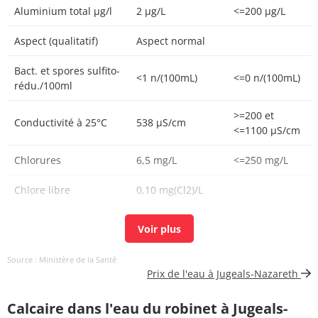
Aluminium total µg/l
2 µg/L
<=200 µg/L
Aspect (qualitatif)
Aspect normal
Bact. et spores sulfito-
<1 n/(100mL)
<=0 n/(100mL)
rédu./100ml
>=200 et
Conductivité à 25°C
538 µS/cm
<=1100 µS/cm
Chlorures
6,5 mg/L
<=250 mg/L
Chlore libre
0,10 mg(Cl2)/L
Chlore total
0,15 mg(Cl2)/L
Carbone organique
0,66 mg(C)/L
<=2 mg(C)/L
Source : Ministère de la Santé
total
Prix de l'eau à Jugeals-Nazareth
Coloration
<5 mg(Pt)/L
<=15 mg(Pt)/L
Calcaire dans l'eau du robinet à Jugeals-