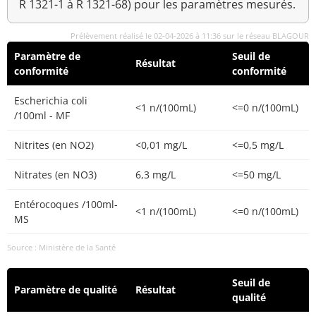
R 1321-1 à R 1321-68) pour les paramètres mesurés.
Prélèvement réalisé le 02-04-2026 à 11:36 sur le réseau BLAGOUR
Paramètre de
Seuil de
Résultat
conformité
conformité
Escherichia coli
<1 n/(100mL)
<=0 n/(100mL)
/100ml - MF
Nitrites (en NO2)
<0,01 mg/L
<=0,5 mg/L
Nitrates (en NO3)
6,3 mg/L
<=50 mg/L
Entérocoques /100ml-
<1 n/(100mL)
<=0 n/(100mL)
MS
Source : Ministère de la Santé
Seuil de
Paramètre de qualité
Résultat
qualité