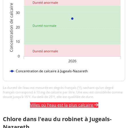
Dureté anormale
Concentration de calcaire
Sulfates
7,9 mg/L
<=250 mg/L
30
Titre alcalimétrique
<1,0 °f
Dureté normale
20
Titre alcalimétrique
26 °f
complet
10
Température de l'eau
15,4 °C
<=25 °C
Dureté anormale
0
Titre hydrotimétrique
26 °f
2026
Concentration de calcaire à Jugeals-Nazareth
Turbidité
<0,3 NFU
<=2 NFU
néphélométrique NFU
La dureté de l’eau est mesurée en degrés français (°f), sachant qu’un degré
français correspond à 10 mg de calcaire par litre. Une eau est considérée comme
douce jusqu’à 15°f. Au-delà de 25°f, elle est qualifiée de dure.
Villes où l'eau est la plus calcaire
Chlore dans l'eau du robinet à Jugeals-
Nazareth