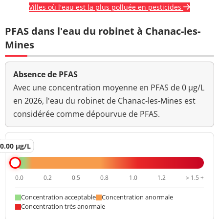
Villes où l'eau est la plus polluée en pesticides
PFAS dans l'eau du robinet à Chanac-les-
Mines
Absence de PFAS
Avec une concentration moyenne en PFAS de 0 µg/L
en 2026, l'eau du robinet de Chanac-les-Mines est
considérée comme dépourvue de PFAS.
0.00 µg/L
0.0
0.2
0.5
0.8
1.0
1.2
> 1.5 +
Concentration acceptable
Concentration anormale
Concentration très anormale