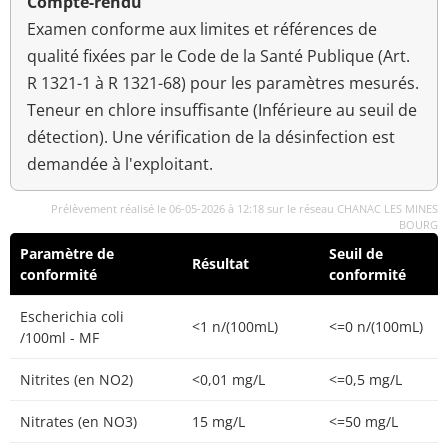
Compte-rendu
Examen conforme aux limites et références de
qualité fixées par le Code de la Santé Publique (Art.
R 1321-1 à R 1321-68) pour les paramètres mesurés.
Teneur en chlore insuffisante (Inférieure au seuil de
détection). Une vérification de la désinfection est
demandée à l'exploitant.
Prélèvement réalisé le 06-05-2026 à 12:18 sur le réseau CHANAC LES MINES
BOURG
Paramètre de
Seuil de
Résultat
conformité
conformité
Escherichia coli
<1 n/(100mL)
<=0 n/(100mL)
/100ml - MF
Nitrites (en NO2)
<0,01 mg/L
<=0,5 mg/L
Nitrates (en NO3)
15 mg/L
<=50 mg/L