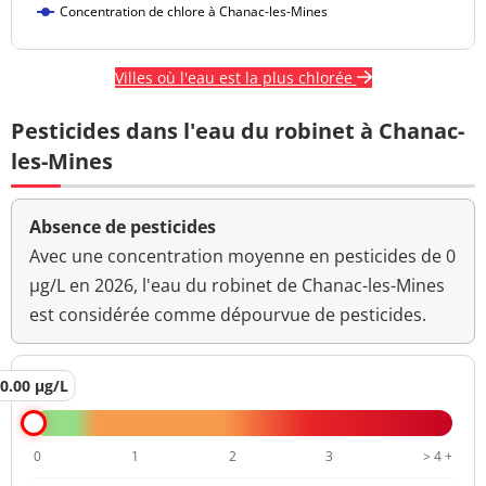
Concentration de chlore à Chanac-les-Mines
Villes où l'eau est la plus chlorée
Pesticides dans l'eau du robinet à Chanac-
les-Mines
Absence de pesticides
Avec une concentration moyenne en pesticides de 0
µg/L en 2026, l'eau du robinet de Chanac-les-Mines
est considérée comme dépourvue de pesticides.
0.00 µg/L
0
1
2
3
> 4 +