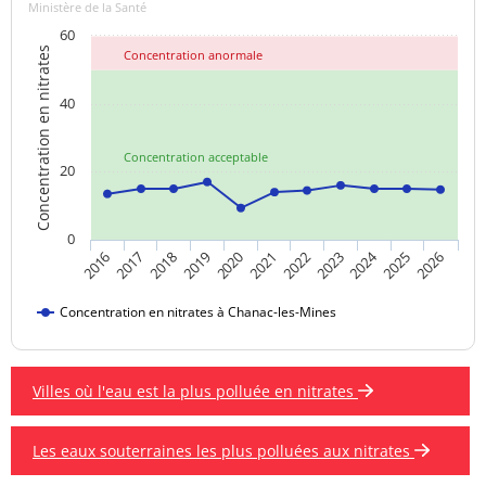
Ministère de la Santé
60
Concentration en nitrates
Concentration anormale
40
Concentration acceptable
20
0
2024
2019
2021
2023
2025
2016
2018
2020
2022
2026
2017
Concentration en nitrates à Chanac-les-Mines
Villes où l'eau est la plus polluée en nitrates
Les eaux souterraines les plus polluées aux nitrates