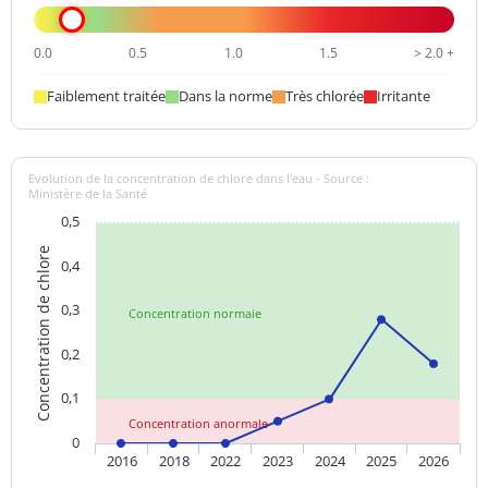
0.0
0.5
1.0
1.5
> 2.0 +
Faiblement traitée
Dans la norme
Très chlorée
Irritante
Evolution de la concentration de chlore dans l'eau - Source :
Ministère de la Santé
0,5
Concentration de chlore
0,4
0,3
Concentration normale
0,2
0,1
Concentration anormale
0
2016
2018
2022
2023
2024
2025
2026