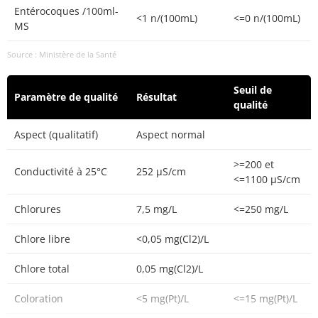
Entérocoques /100ml-
<1 n/(100mL)
<=0 n/(100mL)
MS
Source : Ministère de la Santé
Seuil de
Paramètre de qualité
Résultat
qualité
Aspect (qualitatif)
Aspect normal
>=200 et
Conductivité à 25°C
252 µS/cm
<=1100 µS/cm
Chlorures
7,5 mg/L
<=250 mg/L
Chlore libre
<0,05 mg(Cl2)/L
Chlore total
0,05 mg(Cl2)/L
Coloration
<5 mg(Pt)/L
<=15 mg(Pt)/L