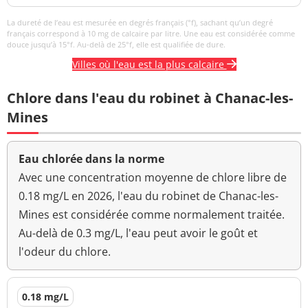
La dureté de l’eau est mesurée en degrés français (°f), sachant qu’un degré
français correspond à 10 mg de calcaire par litre. Une eau est considérée comme
douce jusqu’à 15°f. Au-delà de 25°f, elle est qualifiée de dure.
Villes où l'eau est la plus calcaire
Chlore dans l'eau du robinet à Chanac-les-
Mines
Eau chlorée dans la norme
Avec une concentration moyenne de chlore libre de
0.18 mg/L en 2026, l'eau du robinet de Chanac-les-
Mines est considérée comme normalement traitée.
Au-delà de 0.3 mg/L, l'eau peut avoir le goût et
l'odeur du chlore.
0.18 mg/L