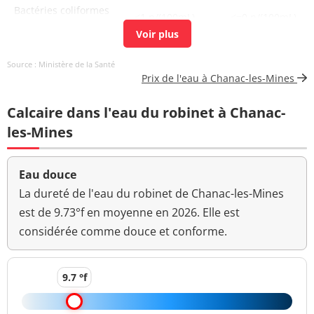
Bactéries coliformes
<1 n/(100mL)
<=0 n/(100mL)
/100ml-MS
Bact. aér. revivifiables
0 n/mL
Source : Ministère de la Santé
à 22°-68h
Prix de l'eau à Chanac-les-Mines
Bact. aér. revivifiables
<1 n/mL
Calcaire dans l'eau du robinet à Chanac-
à 36°-44h
les-Mines
Ammonium (en NH4)
<0,01 mg/L
<=0,1 mg/L
Aucun
Eau douce
Odeur (qualitatif)
changement
La dureté de l'eau du robinet de Chanac-les-Mines
anormal
est de 9.73°f en moyenne en 2026. Elle est
considérée comme douce et conforme.
>=6,5 et <=9
pH
7,7 unité pH
unité pH
Aucun
9.7 °f
Saveur (qualitatif)
changement
anormal