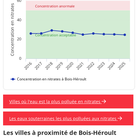
60
Concentration en nitrates
Concentration anormale
40
Concentration acceptable
20
0
2024
2018
2023
2019
2020
2025
2016
2021
2017
2022
Concentration en nitrates à Bois-Héroult
Villes où l'eau est la plus polluée en nitrates
Les eaux souterraines les plus polluées aux nitrates
Les villes à proximité de Bois-Héroult