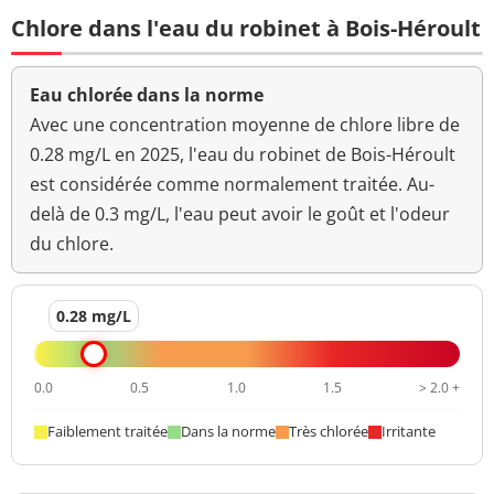
Chlore dans l'eau du robinet à Bois-Héroult
Bact. aér. revivifiables
2 n/mL
à 36°-44h
Eau chlorée dans la norme
Ammonium (en NH4)
<0,020 mg/L
<=0,1 mg/L
Avec une concentration moyenne de chlore libre de
Aucun
0.28 mg/L en 2025, l'eau du robinet de Bois-Héroult
Odeur (qualitatif)
changement
est considérée comme normalement traitée. Au-
anormal
delà de 0.3 mg/L, l'eau peut avoir le goût et l'odeur
>=6,5 et <=9
du chlore.
pH
7,4 unité pH
unité pH
Aucun
0.28 mg/L
Saveur (qualitatif)
changement
anormal
0.0
0.5
1.0
1.5
> 2.0 +
Température de l'eau
18 °C
<=25 °C
Faiblement traitée
Dans la norme
Très chlorée
Irritante
Turbidité
0,12 NFU
<=2 NFU
néphélométrique NFU