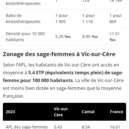
1
129
78 769
kinésithérapeutes
Ratio de
1 pour
1 pour
1 pour
kinésithérapeutes
1 905
1 118
869
Densité pour 10 000
11.51
5.25 ‱
8.95 ‱
habitants
‱
Zonage des sage-femmes à Vic-sur-Cère
Selon l’APL, les habitants de Vic-sur-Cère ont accès en
moyenne à
5.4 ETP (équivalents temps plein) de sage-
femme pour 100 000 habitants
. La ville de Vic-sur-Cère
est moins bien dotée en sage-femmes que la moyenne
française.
Vic-sur-
2023
Cantal
France
Cère
APL des sage-femmes
5.43
8.54
16.01