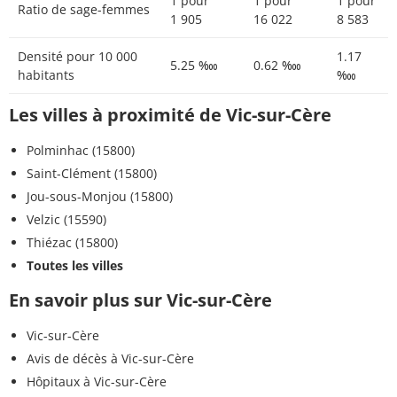
1 pour
1 pour
1 pour
Ratio de sage-femmes
1 905
16 022
8 583
Densité pour 10 000
1.17
5.25 ‱
0.62 ‱
habitants
‱
Les villes à proximité de Vic-sur-Cère
Polminhac (15800)
Saint-Clément (15800)
Jou-sous-Monjou (15800)
Velzic (15590)
Thiézac (15800)
Toutes les villes
En savoir plus sur Vic-sur-Cère
Vic-sur-Cère
Avis de décès à Vic-sur-Cère
Hôpitaux à Vic-sur-Cère