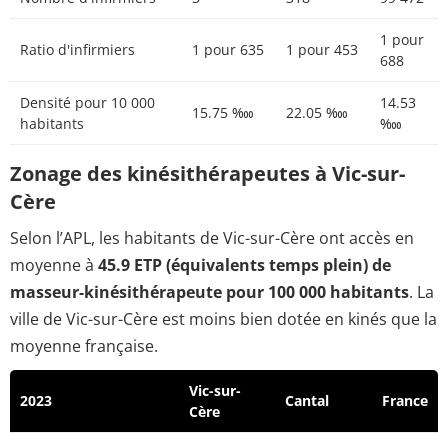
1 pour
Ratio d'infirmiers
1 pour 635
1 pour 453
688
Densité pour 10 000
14.53
15.75 ‱
22.05 ‱
habitants
‱
Zonage des kinésithérapeutes à Vic-sur-
Cère
Selon l’APL, les habitants de Vic-sur-Cère ont accès en
moyenne à
45.9 ETP (équivalents temps plein) de
masseur-kinésithérapeute pour 100 000 habitants
. La
ville de Vic-sur-Cère est moins bien dotée en kinés que la
moyenne française.
Vic-sur-
2023
Cantal
France
Cère