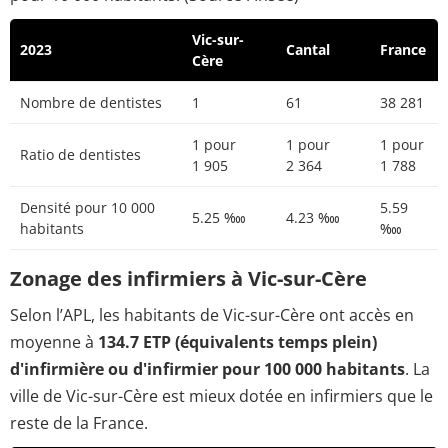
Vic-sur-
2023
Cantal
France
Cère
Nombre de dentistes
1
61
38 281
1 pour
1 pour
1 pour
Ratio de dentistes
1 905
2 364
1 788
Densité pour 10 000
5.59
5.25 ‱
4.23 ‱
habitants
‱
Zonage des infirmiers à Vic-sur-Cère
Selon l’APL, les habitants de Vic-sur-Cère ont accès en
moyenne à
134.7 ETP (équivalents temps plein)
d'infirmière ou d'infirmier pour 100 000 habitants
. La
ville de Vic-sur-Cère est mieux dotée en infirmiers que le
reste de la France.