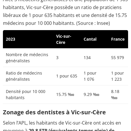
habitants, Vic-sur-Cère possède un ratio de praticiens
libéraux de 1 pour 635 habitants et une densité de 15.75
médecins pour 10 000 habitants. (Source : Insee)
Vic-sur-
2023
Cantal
France
Cère
Nombre de médecins
3
134
55 979
généralistes
Ratio de médecins
1 pour
1 pour
1 pour 635
généralistes
1 076
1 223
Densité pour 10 000
8.18
15.75 ‱
9.29 ‱
habitants
‱
Zonage des dentistes à Vic-sur-Cère
Selon l’APL, les habitants de Vic-sur-Cère ont accès en
moyenne à
29.8 ETP (équivalents temps plein) de