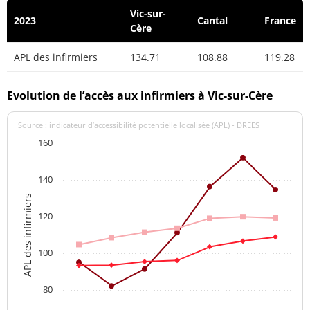
Vic-sur-
2023
Cantal
France
Cère
APL des infirmiers
134.71
108.88
119.28
Evolution de l’accès aux infirmiers à Vic-sur-Cère
Source : indicateur d’accessibilité potentielle localisée (APL) - DREES
160
140
APL des infirmiers
120
100
80