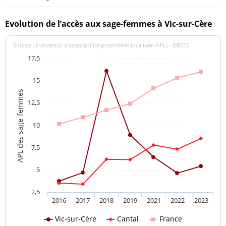
Evolution de l’accès aux sage-femmes à Vic-sur-Cère
Source : indicateur d’accessibilité potentielle localisée (APL) - DREES
17,5
15
APL des sage-femmes
12,5
10
7,5
5
2,5
2016
2017
2018
2019
2021
2022
2023
Vic-sur-Cère
Cantal
France