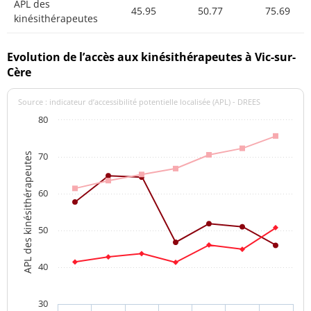
APL des
45.95
50.77
75.69
kinésithérapeutes
Evolution de l’accès aux kinésithérapeutes à Vic-sur-
Cère
Source : indicateur d’accessibilité potentielle localisée (APL) - DREES
80
70
APL des kinésithérapeutes
60
50
40
30