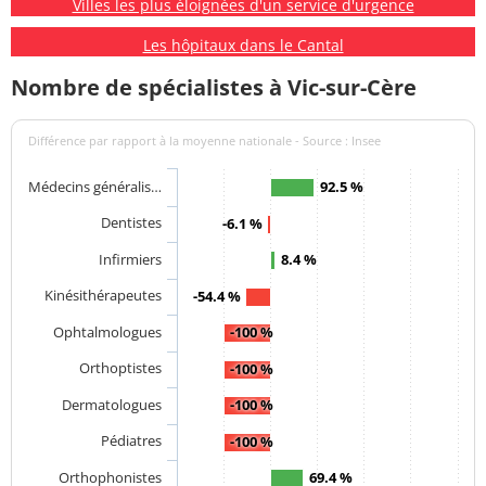
Villes les plus éloignées d'un service d'urgence
Les hôpitaux dans le Cantal
Nombre de spécialistes à Vic-sur-Cère
Différence par rapport à la moyenne nationale - Source : Insee
Médecins généralis…
92.5 %
Dentistes
-6.1 %
Infirmiers
8.4 %
Kinésithérapeutes
-54.4 %
Ophtalmologues
-100 %
Orthoptistes
-100 %
Dermatologues
-100 %
Pédiatres
-100 %
Orthophonistes
69.4 %