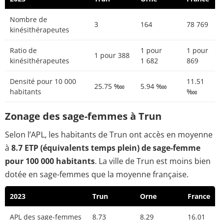
Nombre de
3
164
78 769
kinésithérapeutes
Ratio de
1 pour
1 pour
1 pour 388
kinésithérapeutes
1 682
869
Densité pour 10 000
11.51
25.75 ‱
5.94 ‱
habitants
‱
Zonage des sage-femmes à Trun
Selon l’APL, les habitants de Trun ont accès en moyenne
à
8.7 ETP (équivalents temps plein) de sage-femme
pour 100 000 habitants
. La ville de Trun est moins bien
dotée en sage-femmes que la moyenne française.
2023
Trun
Orne
France
APL des sage-femmes
8.73
8.29
16.01