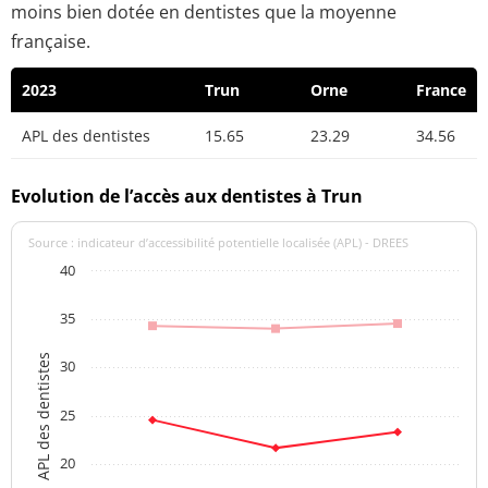
moins bien dotée en dentistes que la moyenne
française.
2023
Trun
Orne
France
APL des dentistes
15.65
23.29
34.56
Evolution de l’accès aux dentistes à Trun
Source : indicateur d’accessibilité potentielle localisée (APL) - DREES
40
35
APL des dentistes
30
25
20