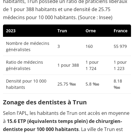
habitants, Trun possède un ratio de praticiens libéraux
de 1 pour 388 habitants et une densité de 25.75
médecins pour 10 000 habitants. (Source : Insee)
2023
Trun
Orne
France
Nombre de médecins
3
160
55 979
généralistes
Ratio de médecins
1 pour
1 pour
1 pour 388
généralistes
1 724
1 223
Densité pour 10 000
8.18
25.75 ‱
5.8 ‱
habitants
‱
Zonage des dentistes à Trun
Selon l’APL, les habitants de Trun ont accès en moyenne
à
15.6 ETP (équivalents temps plein) de chirurgien-
dentiste pour 100 000 habitants
. La ville de Trun est