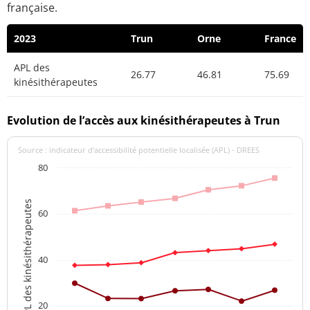
française.
2023
Trun
Orne
France
APL des
26.77
46.81
75.69
kinésithérapeutes
Evolution de l’accès aux kinésithérapeutes à Trun
Source : indicateur d’accessibilité potentielle localisée (APL) - DREES
80
APL des kinésithérapeutes
60
40
20