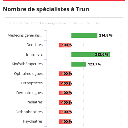
Nombre de spécialistes à Trun
Différence par rapport à la moyenne nationale - Source : Insee
Médecins généralis…
214.8 %
Dentistes
-100 %
Infirmiers
313.6 %
Kinésithérapeutes
123.7 %
Ophtalmologues
-100 %
Orthoptistes
-100 %
Dermatologues
-100 %
Pédiatres
-100 %
Orthophonistes
-100 %
Psychiatres
-100 %