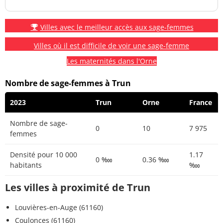
Villes avec le meilleur accès aux sage-femmes
Villes où il est difficile de voir une sage-femme
Les maternités dans l'Orne
Nombre de sage-femmes à Trun
2023
Trun
Orne
France
Nombre de sage-
0
10
7 975
femmes
Densité pour 10 000
1.17
0 ‱
0.36 ‱
habitants
‱
Les villes à proximité de Trun
Louvières-en-Auge (61160)
Coulonces (61160)