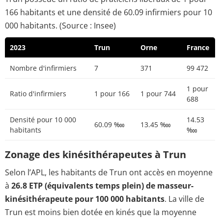
166 habitants et une densité de 60.09 infirmiers pour 10
000 habitants. (Source : Insee)
2023
Trun
Orne
France
Nombre d'infirmiers
7
371
99 472
1 pour
Ratio d'infirmiers
1 pour 166
1 pour 744
688
Densité pour 10 000
14.53
60.09 ‱
13.45 ‱
habitants
‱
Zonage des kinésithérapeutes à Trun
Selon l’APL, les habitants de Trun ont accès en moyenne
à
26.8 ETP (équivalents temps plein) de masseur-
kinésithérapeute pour 100 000 habitants
. La ville de
Trun est moins bien dotée en kinés que la moyenne