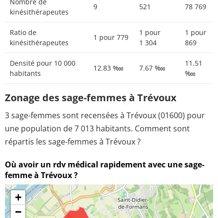
Nombre de
9
521
78 769
kinésithérapeutes
Ratio de
1 pour
1 pour
1 pour 779
kinésithérapeutes
1 304
869
Densité pour 10 000
11.51
12.83 ‱
7.67 ‱
habitants
‱
Zonage des sage-femmes à Trévoux
3 sage-femmes sont recensées à Trévoux (01600) pour
une population de 7 013 habitants. Comment sont
répartis les sage-femmes à Trévoux ?
Où avoir un rdv médical rapidement avec une sage-
femme à Trévoux ?
+
−