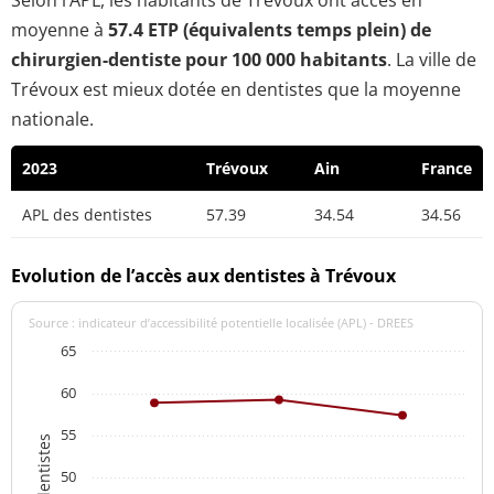
Selon l’APL, les habitants de Trévoux ont accès en
moyenne à
57.4 ETP (équivalents temps plein) de
chirurgien-dentiste pour 100 000 habitants
. La ville de
Trévoux est mieux dotée en dentistes que la moyenne
nationale.
2023
Trévoux
Ain
France
APL des dentistes
57.39
34.54
34.56
Evolution de l’accès aux dentistes à Trévoux
Source : indicateur d’accessibilité potentielle localisée (APL) - DREES
65
60
55
50