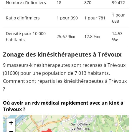
Nombre d'infirmiers
18
870
99 472
1 pour
Ratio d'infirmiers
1 pour 390
1 pour 781
688
Densité pour 10 000
14.53
25.67 ‱
12.8 ‱
habitants
‱
Zonage des kinésithérapeutes à Trévoux
9 masseurs-kinésithérapeutes sont recensés à Trévoux
(01600) pour une population de 7 013 habitants.
Comment sont répartis les kinésithérapeutes à Trévoux
?
Où avoir un rdv médical rapidement avec un kiné à
Trévoux ?
+
−