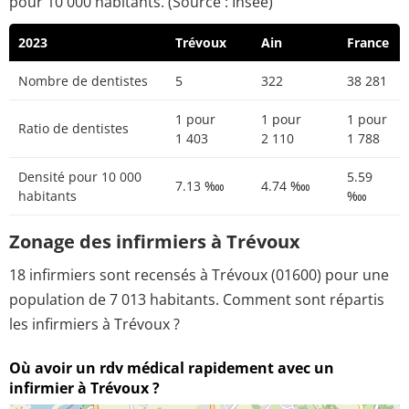
pour 10 000 habitants. (Source : Insee)
2023
Trévoux
Ain
France
Nombre de dentistes
5
322
38 281
1 pour
1 pour
1 pour
Ratio de dentistes
1 403
2 110
1 788
Densité pour 10 000
5.59
7.13 ‱
4.74 ‱
habitants
‱
Zonage des infirmiers à Trévoux
18 infirmiers sont recensés à Trévoux (01600) pour une
population de 7 013 habitants. Comment sont répartis
les infirmiers à Trévoux ?
Où avoir un rdv médical rapidement avec un
infirmier à Trévoux ?