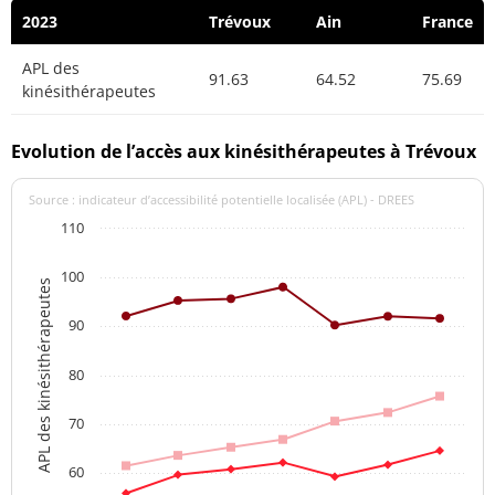
2023
Trévoux
Ain
France
APL des
91.63
64.52
75.69
kinésithérapeutes
Evolution de l’accès aux kinésithérapeutes à Trévoux
Source : indicateur d’accessibilité potentielle localisée (APL) - DREES
110
100
APL des kinésithérapeutes
90
80
70
60