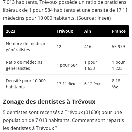
7 013 habitants, Trévoux possède un ratio de praticiens
libéraux de 1 pour 584 habitants et une densité de 17.11
médecins pour 10 000 habitants. (Source : Insee)
2023
Trévoux
Ain
France
Nombre de médecins
12
416
55 979
généralistes
Ratio de médecins
1 pour
1 pour
1 pour 584
généralistes
1 633
1 223
Densité pour 10 000
8.18
17.11 ‱
6.12 ‱
habitants
‱
Zonage des dentistes à Trévoux
5 dentistes sont recensés à Trévoux (01600) pour une
population de 7 013 habitants. Comment sont répartis
les dentistes à Trévoux ?