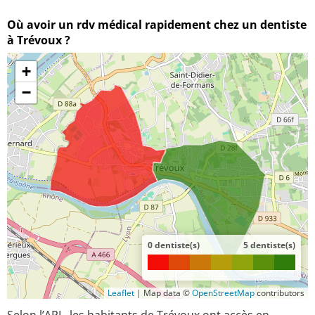
Où avoir un rdv médical rapidement chez un dentiste
à Trévoux ?
+
−
0 dentiste(s)
5 dentiste(s)
Leaflet
|
Map data ©
OpenStreetMap
contributors