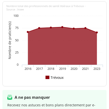
Nombre total des professionnels de santé libéraux à Trévoux -
Source : Insee
100
Nombre de praticien(s)
75
50
25
0
2016
2017
2018
2019
2020
2021
2023
Trévoux
A ne pas manquer
Recevez nos astuces et bons plans directement par e-