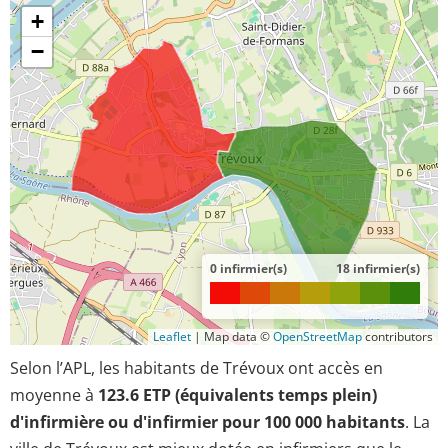
+
−
0 infirmier(s)
18 infirmier(s)
Leaflet
|
Map data ©
OpenStreetMap
contributors
Selon l’APL, les habitants de Trévoux ont accès en
moyenne à
123.6 ETP (équivalents temps plein)
d'infirmière ou d'infirmier pour 100 000 habitants
. La