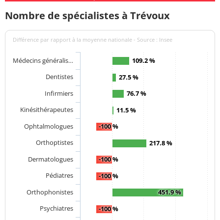
Nombre de spécialistes à Trévoux
Différence par rapport à la moyenne nationale - Source : Insee
Médecins généralis…
109.2 %
Dentistes
27.5 %
Infirmiers
76.7 %
Kinésithérapeutes
11.5 %
Ophtalmologues
-100 %
Orthoptistes
217.8 %
Dermatologues
-100 %
Pédiatres
-100 %
Orthophonistes
451.9 %
Psychiatres
-100 %