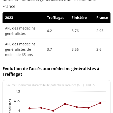
France.
2023
Treffiagat
Finistère
France
APL des médecins
4.2
3.76
2.95
généralistes
APL des médecins
généralistes de
3.7
3.56
2.6
moins de 65 ans
Evolution de l’accès aux médecins généralistes à
Treffiagat
Source : indicateur d’accessibilité potentielle localisée (APL) - DREES
4,5
4,25
4