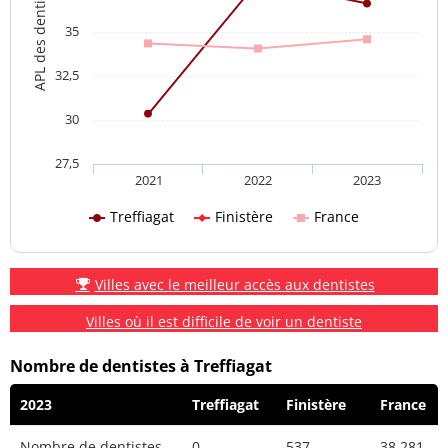
APL des dentistes
35
32,5
30
27,5
2021
2022
2023
Treffiagat
Finistère
France
Villes avec le meilleur accès aux dentistes
Villes où il est difficile de voir un dentiste
Nombre de dentistes à Treffiagat
2023
Treffiagat
Finistère
France
Nombre de dentistes
0
537
38 281