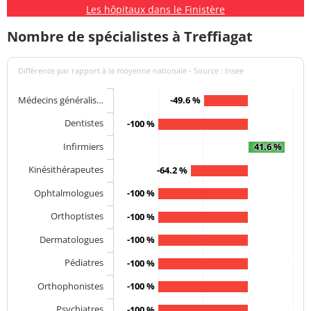
Les hôpitaux dans le Finistère
Nombre de spécialistes à Treffiagat
Différence par rapport à la moyenne nationale - Source : Insee
Médecins généralis…
-49.6 %
Dentistes
-100 %
Infirmiers
41.6 %
Kinésithérapeutes
-64.2 %
Ophtalmologues
-100 %
Orthoptistes
-100 %
Dermatologues
-100 %
Pédiatres
-100 %
Orthophonistes
-100 %
Psychiatres
-100 %