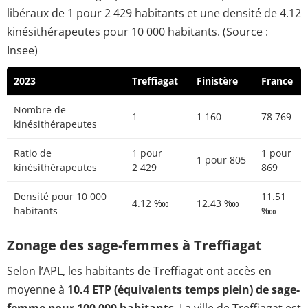
libéraux de 1 pour 2 429 habitants et une densité de 4.12
kinésithérapeutes pour 10 000 habitants. (Source :
Insee)
2023
Treffiagat
Finistère
France
Nombre de
1
1 160
78 769
kinésithérapeutes
Ratio de
1 pour
1 pour
1 pour 805
kinésithérapeutes
2 429
869
Densité pour 10 000
11.51
4.12 ‱
12.43 ‱
habitants
‱
Zonage des sage-femmes à Treffiagat
Selon l’APL, les habitants de Treffiagat ont accès en
moyenne à
10.4 ETP (équivalents temps plein) de sage-
femme pour 100 000 habitants
. La ville de Treffiagat est