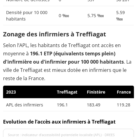
Densité pour 10 000
5.59
0 ‱
5.75 ‱
habitants
‱
Zonage des infirmiers à Treffiagat
Selon l’APL, les habitants de Treffiagat ont accès en
moyenne à
196.1 ETP (équivalents temps plein)
d'infirmière ou d'infirmier pour 100 000 habitants
. La
ville de Treffiagat est mieux dotée en infirmiers que le
reste de la France.
2023
Treffiagat
Finistère
France
APL des infirmiers
196.1
183.49
119.28
Evolution de l’accès aux infirmiers à Treffiagat
Source : indicateur d’accessibilité potentielle localisée (APL) - DREES