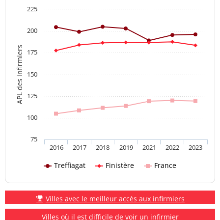
225
200
APL des infirmiers
175
150
125
100
75
2016
2017
2018
2019
2021
2022
2023
Treffiagat
Finistère
France
Villes avec le meilleur accès aux infirmiers
Villes où il est difficile de voir un infirmier