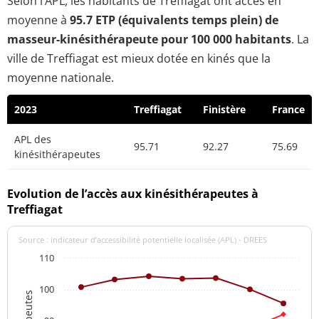
Selon l’APL, les habitants de Treffiagat ont accès en
moyenne à
95.7 ETP (équivalents temps plein) de
masseur-kinésithérapeute pour 100 000 habitants
. La
ville de Treffiagat est mieux dotée en kinés que la
moyenne nationale.
2023
Treffiagat
Finistère
France
APL des
95.71
92.27
75.69
kinésithérapeutes
Evolution de l’accès aux kinésithérapeutes à
Treffiagat
Source : indicateur d’accessibilité potentielle localisée (APL) - DREES
110
100