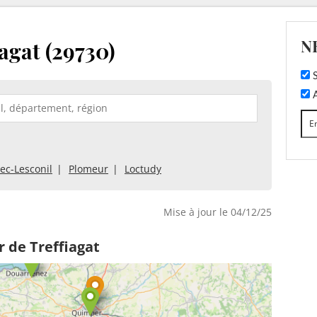
N
agat (29730)
S
A
ec-Lesconil
Plomeur
Loctudy
Mise à jour le 04/12/25
 de Treffiagat