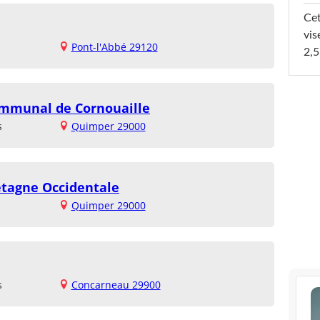
Cet
vis
Pont-l'Abbé 29120
2,5
ommunal de Cornouaille
s
Quimper 29000
etagne Occidentale
Quimper 29000
s
Concarneau 29900