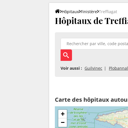
Hôpitaux
Finistère
Treffiagat
Hôpitaux de Treffi
Voir aussi :
Guilvinec
Plobannal
Carte des hôpitaux autour
+
−