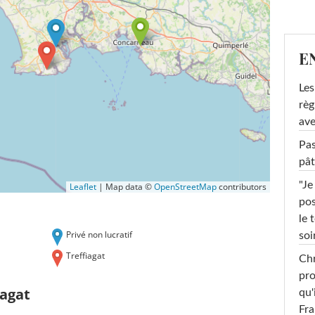
E
Les
règ
ave
Pas
pât
"Je
Leaflet
|
Map data ©
OpenStreetMap
contributors
pos
le 
Privé non lucratif
soi
Treffiagat
Chr
pro
iagat
qu'
Fr