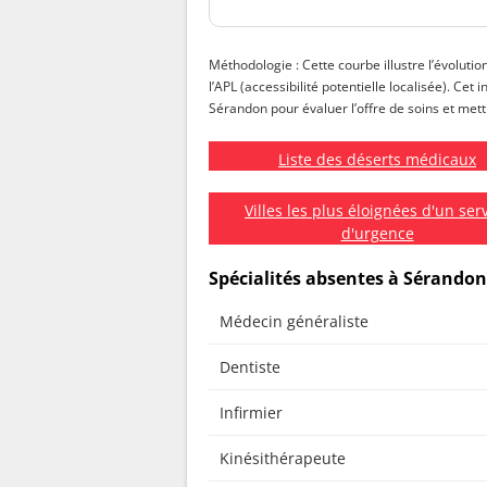
Méthodologie : Cette courbe illustre l’évolutio
l’APL (accessibilité potentielle localisée). Cet
Sérandon pour évaluer l’offre de soins et mettr
Liste des déserts médicaux
Villes les plus éloignées d'un ser
d'urgence
Spécialités absentes à Sérandon
Médecin généraliste
Dentiste
Infirmier
Kinésithérapeute