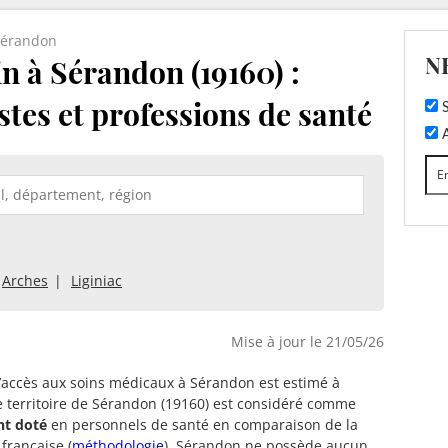
Sérandon
N
 à Sérandon (19160) :
stes et professions de santé
S
A
Arches
Liginiac
Mise à jour le 21/05/26
d’accès aux soins médicaux à Sérandon est estimé à
e territoire de Sérandon (19160) est considéré comme
nt doté
en personnels de santé en comparaison de la
française (
méthodologie
). Sérandon ne possède aucun