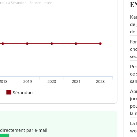
E
raux à Sérandon - Source : Insee
Ka
de 
de 
For
cho
séc
Per
ce 
2018
2019
2020
2021
2023
san
Apr
Sérandon
jur
pou
la
La 
directement par e-mail.
wee