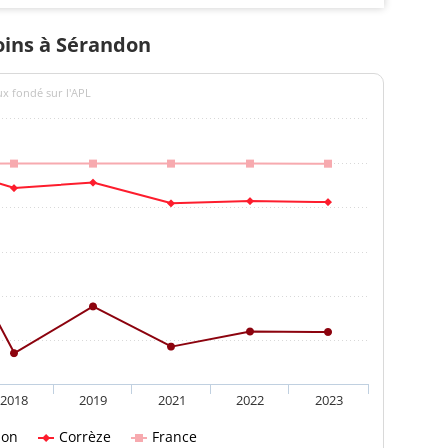
soins à Sérandon
ux fondé sur l'APL
2018
2019
2021
2022
2023
don
Corrèze
France