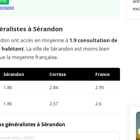
nne
ann
entialité
exc
ralistes à Sérandon
randon ont accès en moyenne à
1.9 consultation de
r habitant
. La ville de Sérandon est moins bien
ue la moyenne française.
Sérandon
Corrèze
France
1.86
2.84
2.95
1.86
2.57
2.6
ns généralistes à Sérandon
localisée (APL) - DREES