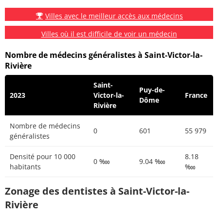
Villes avec le meilleur accès aux médecins
Villes où il est difficile de voir un médecin
Nombre de médecins généralistes à Saint-Victor-la-
Rivière
Saint-
Puy-de-
2023
Victor-la-
France
Dôme
Rivière
Nombre de médecins
0
601
55 979
généralistes
Densité pour 10 000
8.18
0 ‱
9.04 ‱
habitants
‱
Zonage des dentistes à Saint-Victor-la-
Rivière