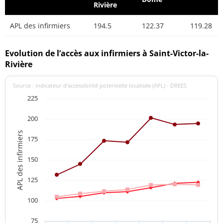
Rivière
APL des infirmiers
194.5
122.37
119.28
Evolution de l’accès aux infirmiers à Saint-Victor-la-
Rivière
Source : indicateur d’accessibilité potentielle localisée (APL) - DREES
225
200
APL des infirmiers
175
150
125
100
75