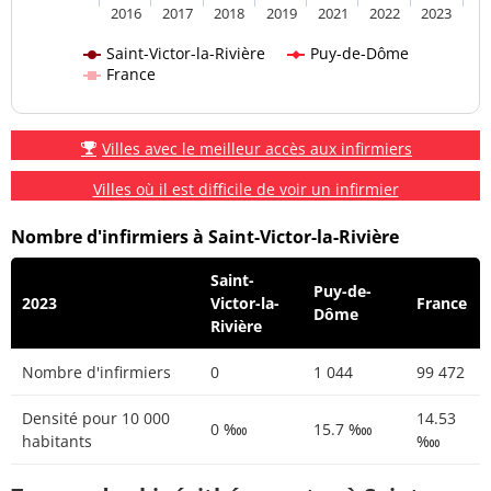
2016
2017
2018
2019
2021
2022
2023
Saint-Victor-la-Rivière
Puy-de-Dôme
France
Villes avec le meilleur accès aux infirmiers
Villes où il est difficile de voir un infirmier
Nombre d'infirmiers à Saint-Victor-la-Rivière
Saint-
Puy-de-
2023
Victor-la-
France
Dôme
Rivière
Nombre d'infirmiers
0
1 044
99 472
Densité pour 10 000
14.53
0 ‱
15.7 ‱
habitants
‱