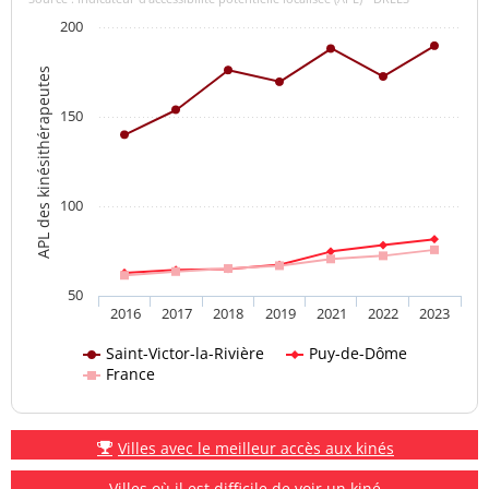
200
APL des kinésithérapeutes
150
100
50
2016
2017
2018
2019
2021
2022
2023
Saint-Victor-la-Rivière
Puy-de-Dôme
France
Villes avec le meilleur accès aux kinés
Villes où il est difficile de voir un kiné