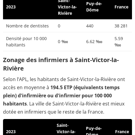
Saint-
Puy-de-
2023
Victor-la-
France
Dôme
Rivière
Nombre de dentistes
0
440
38 281
Densité pour 10 000
5.59
0 ‱
6.62 ‱
habitants
‱
Zonage des infirmiers à Saint-Victor-la-
Rivière
Selon l’APL, les habitants de Saint-Victor-la-Rivière ont
accès en moyenne à
194.5 ETP (équivalents temps
plein) d'infirmière ou d'infirmier pour 100 000
habitants
. La ville de Saint-Victor-la-Rivière est mieux
dotée en infirmiers que le reste de la France.
Saint-
Puy-de-
2023
Victor-la-
France
Dôme