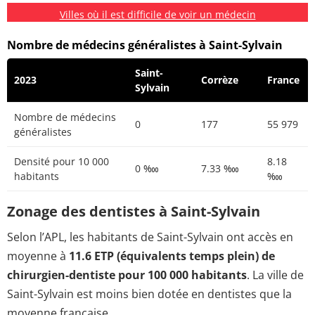
Villes où il est difficile de voir un médecin
Nombre de médecins généralistes à Saint-Sylvain
Saint-
2023
Corrèze
France
Sylvain
Nombre de médecins
0
177
55 979
généralistes
Densité pour 10 000
8.18
0 ‱
7.33 ‱
habitants
‱
Zonage des dentistes à Saint-Sylvain
Selon l’APL, les habitants de Saint-Sylvain ont accès en
moyenne à
11.6 ETP (équivalents temps plein) de
chirurgien-dentiste pour 100 000 habitants
. La ville de
Saint-Sylvain est moins bien dotée en dentistes que la
moyenne française.