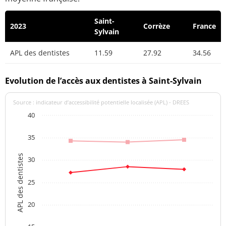
Saint-
2023
Corrèze
France
Sylvain
APL des dentistes
11.59
27.92
34.56
Evolution de l’accès aux dentistes à Saint-Sylvain
Source : indicateur d’accessibilité potentielle localisée (APL) - DREES
40
35
APL des dentistes
30
25
20