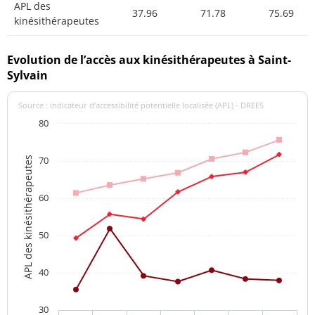
APL des
37.96
71.78
75.69
kinésithérapeutes
Evolution de l’accès aux kinésithérapeutes à Saint-
Sylvain
Source : indicateur d’accessibilité potentielle localisée (APL) - DREES
80
70
APL des kinésithérapeutes
60
50
40
30