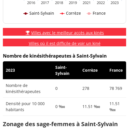
2016
2017
2018
2019
2021
2022
2023
Saint-Sylvain
Corrèze
France
Villes avec le meilleur accès aux kinés
Villes où il est difficile de voir un kiné
Nombre de kinésithérapeutes à Saint-Sylvain
Saint-
2023
Corrèze
France
Sylvain
Nombre de
0
278
78 769
kinésithérapeutes
Densité pour 10 000
11.51
0 ‱
11.51 ‱
habitants
‱
Zonage des sage-femmes à Saint-Sylvain