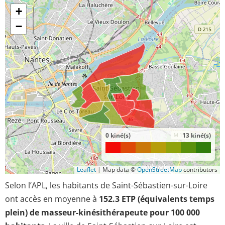
+
−
0 kiné(s)
13 kiné(s)
Leaflet
|
Map data ©
OpenStreetMap
contributors
Selon l’APL, les habitants de Saint-Sébastien-sur-Loire
ont accès en moyenne à
152.3 ETP (équivalents temps
plein) de masseur-kinésithérapeute pour 100 000