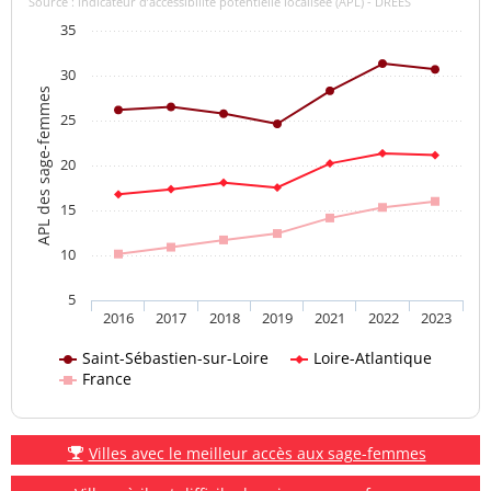
Source : indicateur d’accessibilité potentielle localisée (APL) - DREES
35
30
APL des sage-femmes
25
20
15
10
5
2016
2017
2018
2019
2021
2022
2023
Saint-Sébastien-sur-Loire
Loire-Atlantique
France
Villes avec le meilleur accès aux sage-femmes