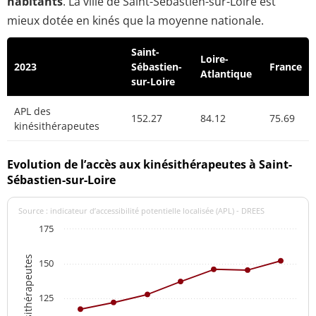
habitants
. La ville de Saint-Sébastien-sur-Loire est
mieux dotée en kinés que la moyenne nationale.
Saint-
Loire-
2023
Sébastien-
France
Atlantique
sur-Loire
APL des
152.27
84.12
75.69
kinésithérapeutes
Evolution de l’accès aux kinésithérapeutes à Saint-
Sébastien-sur-Loire
Source : indicateur d’accessibilité potentielle localisée (APL) - DREES
175
APL des kinésithérapeutes
150
125