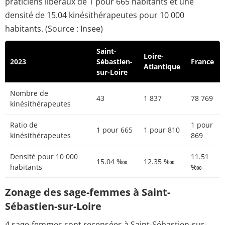
praticiens libéraux de 1 pour 665 habitants et une
densité de 15.04 kinésithérapeutes pour 10 000
habitants. (Source : Insee)
Saint-
Loire-
2023
Sébastien-
France
Atlantique
sur-Loire
Nombre de
43
1 837
78 769
kinésithérapeutes
Ratio de
1 pour
1 pour 665
1 pour 810
kinésithérapeutes
869
Densité pour 10 000
11.51
15.04 ‱
12.35 ‱
habitants
‱
Zonage des sage-femmes à Saint-
Sébastien-sur-Loire
4 sage-femmes sont recensées à Saint-Sébastien-sur-