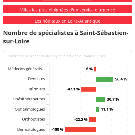
Villes les plus éloignées d'un service d'urgence
Les hôpitaux en Loire-Atlantique
Nombre de spécialistes à Saint-Sébastien-
sur-Loire
Différence par rapport à la moyenne nationale - Source : Insee
Médecins généralis…
-6 %
Dentistes
56.4 %
Infirmiers
-47.1 %
Kinésithérapeutes
30.7 %
Ophtalmologues
11.1 %
Orthoptistes
-22.2 %
Dermatologues
-100 %