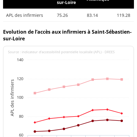
sur-Loire
APL des infirmiers
75.26
83.14
119.28
Evolution de l’accès aux infirmiers à Saint-Sébastien-
sur-Loire
Source : indicateur d’accessibilité potentielle localisée (APL) - DREES
140
120
APL des infirmiers
100
80
60