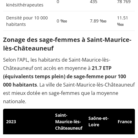
0
435
78 769
kinésithérapeutes
Densité pour 10 000
11.51
0 ‱
7.89 ‱
habitants
‱
Zonage des sage-femmes à Saint-Maurice-
lès-Châteauneuf
Selon l’APL, les habitants de Saint-Maurice-lès-
Châteauneuf ont accès en moyenne à
21.7 ETP
(équivalents temps plein) de sage-femme pour 100
000 habitants
. La ville de Saint-Maurice-lès-Châteauneuf
est mieux dotée en sage-femmes que la moyenne
nationale.
Saint-
Saône-et-
2023
Maurice-lès-
France
Loire
Châteauneuf