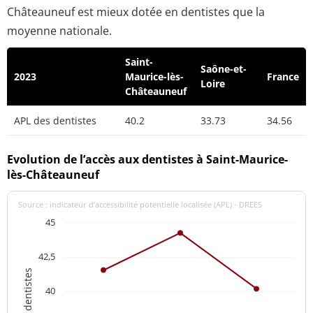
Châteauneuf est mieux dotée en dentistes que la
moyenne nationale.
Saint-
Saône-et-
2023
Maurice-lès-
France
Loire
Châteauneuf
APL des dentistes
40.2
33.73
34.56
Evolution de l’accès aux dentistes à Saint-Maurice-
lès-Châteauneuf
Source : indicateur d’accessibilité potentielle localisée (APL) - DREES
45
42,5
APL des dentistes
40