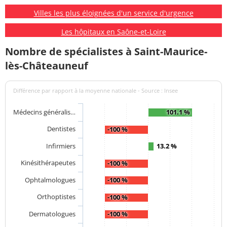
Villes les plus éloignées d'un service d'urgence
Les hôpitaux en Saône-et-Loire
Nombre de spécialistes à Saint-Maurice-
lès-Châteauneuf
Différence par rapport à la moyenne nationale - Source : Insee
Médecins généralis…
101.1 %
Dentistes
-100 %
Infirmiers
13.2 %
Kinésithérapeutes
-100 %
Ophtalmologues
-100 %
Orthoptistes
-100 %
Dermatologues
-100 %