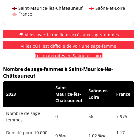
Saint-Maurice-lès-Châteauneuf
Saône-et-Loire
France
Villes avec le meilleur accès aux sage-femmes
Villes où il est difficile de voir une sage-femme
Les maternités en Saône-et-Loire
Nombre de sage-femmes à Saint-Maurice-lès-
Châteauneuf
Saint-
Saône-et-
2023
Maurice-lès-
France
Loire
Châteauneuf
Nombre de sage-
0
56
7 975
femmes
Densité pour 10 000
1.17
0 ‱
1.02 ‱