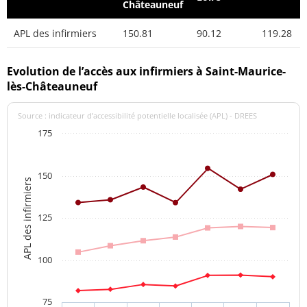
Châteauneuf
APL des infirmiers
150.81
90.12
119.28
Evolution de l’accès aux infirmiers à Saint-Maurice-
lès-Châteauneuf
Source : indicateur d’accessibilité potentielle localisée (APL) - DREES
175
150
APL des infirmiers
125
100
75