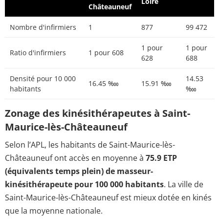
Loire
Châteauneuf
Nombre d'infirmiers
1
877
99 472
1 pour
1 pour
Ratio d'infirmiers
1 pour 608
628
688
Densité pour 10 000
14.53
16.45 ‱
15.91 ‱
habitants
‱
Zonage des kinésithérapeutes à Saint-
Maurice-lès-Châteauneuf
Selon l’APL, les habitants de Saint-Maurice-lès-
Châteauneuf ont accès en moyenne à
75.9 ETP
(équivalents temps plein) de masseur-
kinésithérapeute pour 100 000 habitants
. La ville de
Saint-Maurice-lès-Châteauneuf est mieux dotée en kinés
que la moyenne nationale.