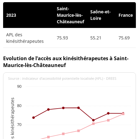
Saint-
Saône-et-
2023
Maurice-lès-
France
Loire
Châteauneuf
APL des
75.93
55.21
75.69
kinésithérapeutes
Evolution de l’accès aux kinésithérapeutes à Saint-
Maurice-lès-Châteauneuf
Source : indicateur d’accessibilité potentielle localisée (APL) - DREES
90
APL des kinésithérapeutes
80
70