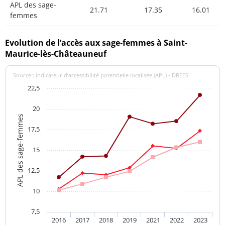
APL des sage-
21.71
17.35
16.01
femmes
Evolution de l’accès aux sage-femmes à Saint-
Maurice-lès-Châteauneuf
Source : indicateur d’accessibilité potentielle localisée (APL) - DREES
22,5
20
APL des sage-femmes
17,5
15
12,5
10
7,5
2016
2017
2018
2019
2021
2022
2023