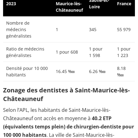
Saône-et-
2023
Maurice-lès-
France
Loire
Châteauneuf
Nombre de
médecins
1
345
55 979
généralistes
Ratio de médecins
1 pour
1 pour
1 pour 608
généralistes
1 598
1 223
Densité pour 10 000
8.18
16.45 ‱
6.26 ‱
habitants
‱
Zonage des dentistes à Saint-Maurice-lès-
Châteauneuf
Selon l’APL, les habitants de Saint-Maurice-lès-
Châteauneuf ont accès en moyenne à
40.2 ETP
(équivalents temps plein) de chirurgien-dentiste pour
100 000 habitants
. La ville de Saint-Maurice-lès-